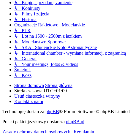
↳ Kupię, sprzedam, zamienię
↳ Konkursy
↳ Filmy i zdjęcia
↳ Historia
Organizacje Rakietowe i Modelarskie
↳ PTR
↳ Lot na 1500 - 2500m z łazikiem
↳ Modelarstwo Sportowe
↳ SKA - Studenckie Koło Astronautyczne
↳ International chamber - wymiana informacji z zagranicą
↳ General
↳ Your meetings, fotos & videos
Śmietnik
↳ Kosz
Strona domowa
Strona główna
Strefa czasowa
UTC+01:00
Usuń ciasteczka witryny
Kontakt z nami
Technologię dostarcza
phpBB
® Forum Software © phpBB Limited
Polski pakiet językowy dostarcza
phpBB.pl
Zasady ochrony danych osobowych
|
Regulamin