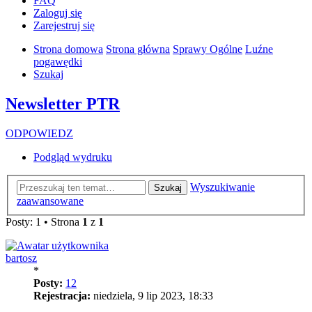
FAQ
Zaloguj się
Zarejestruj się
Strona domowa
Strona główna
Sprawy Ogólne
Luźne
pogawędki
Szukaj
Newsletter PTR
ODPOWIEDZ
Podgląd wydruku
Wyszukiwanie
Szukaj
zaawansowane
Posty: 1 • Strona
1
z
1
bartosz
*
Posty:
12
Rejestracja:
niedziela, 9 lip 2023, 18:33