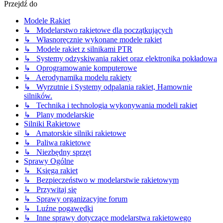
Przejdź do
Modele Rakiet
↳ Modelarstwo rakietowe dla początkujących
↳ Własnoręcznie wykonane modele rakiet
↳ Modele rakiet z silnikami PTR
↳ Systemy odzyskiwania rakiet oraz elektronika pokładowa
↳ Oprogramowanie komputerowe
↳ Aerodynamika modelu rakiety
↳ Wyrzutnie i Systemy odpalania rakiet, Hamownie
silników.
↳ Technika i technologia wykonywania modeli rakiet
↳ Plany modelarskie
Silniki Rakietowe
↳ Amatorskie silniki rakietowe
↳ Paliwa rakietowe
↳ Niezbędny sprzęt
Sprawy Ogólne
↳ Księga rakiet
↳ Bezpieczeństwo w modelarstwie rakietowym
↳ Przywitaj się
↳ Sprawy organizacyjne forum
↳ Luźne pogawędki
↳ Inne sprawy dotyczące modelarstwa rakietowego