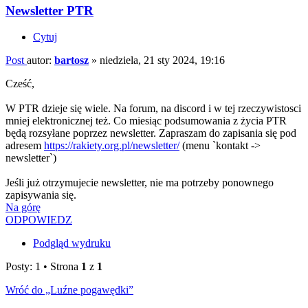
Newsletter PTR
Cytuj
Post
autor:
bartosz
»
niedziela, 21 sty 2024, 19:16
Cześć,
W PTR dzieje się wiele. Na forum, na discord i w tej rzeczywistosci
mniej elektronicznej też. Co miesiąc podsumowania z życia PTR
będą rozsyłane poprzez newsletter. Zapraszam do zapisania się pod
adresem
https://rakiety.org.pl/newsletter/
(menu `kontakt ->
newsletter`)
Jeśli już otrzymujecie newsletter, nie ma potrzeby ponownego
zapisywania się.
Na górę
ODPOWIEDZ
Podgląd wydruku
Posty: 1 • Strona
1
z
1
Wróć do „Luźne pogawędki”