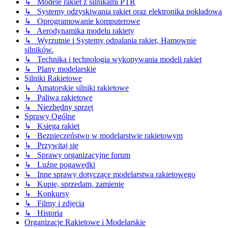
↳ Modele rakiet z silnikami PTR
↳ Systemy odzyskiwania rakiet oraz elektronika pokładowa
↳ Oprogramowanie komputerowe
↳ Aerodynamika modelu rakiety
↳ Wyrzutnie i Systemy odpalania rakiet, Hamownie
silników.
↳ Technika i technologia wykonywania modeli rakiet
↳ Plany modelarskie
Silniki Rakietowe
↳ Amatorskie silniki rakietowe
↳ Paliwa rakietowe
↳ Niezbędny sprzęt
Sprawy Ogólne
↳ Księga rakiet
↳ Bezpieczeństwo w modelarstwie rakietowym
↳ Przywitaj się
↳ Sprawy organizacyjne forum
↳ Luźne pogawędki
↳ Inne sprawy dotyczące modelarstwa rakietowego
↳ Kupię, sprzedam, zamienię
↳ Konkursy
↳ Filmy i zdjęcia
↳ Historia
Organizacje Rakietowe i Modelarskie