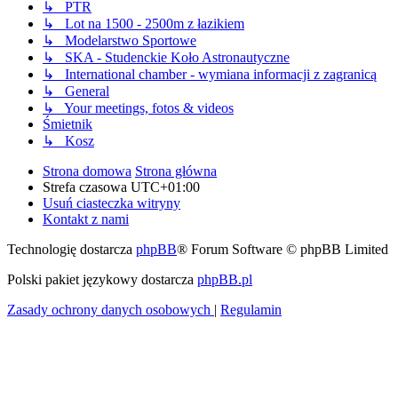
↳ PTR
↳ Lot na 1500 - 2500m z łazikiem
↳ Modelarstwo Sportowe
↳ SKA - Studenckie Koło Astronautyczne
↳ International chamber - wymiana informacji z zagranicą
↳ General
↳ Your meetings, fotos & videos
Śmietnik
↳ Kosz
Strona domowa
Strona główna
Strefa czasowa
UTC+01:00
Usuń ciasteczka witryny
Kontakt z nami
Technologię dostarcza
phpBB
® Forum Software © phpBB Limited
Polski pakiet językowy dostarcza
phpBB.pl
Zasady ochrony danych osobowych
|
Regulamin