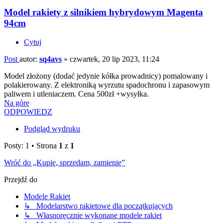
Model rakiety z silnikiem hybrydowym Magenta
94cm
Cytuj
Post
autor:
sq4avs
»
czwartek, 20 lip 2023, 11:24
Model złożony (dodać jedynie kółka prowadnicy) pomalowany i
polakierowany. Z elektroniką wyrzutu spadochronu i zapasowym
paliwem i utleniaczem. Cena 500zł +wysyłka.
Na górę
ODPOWIEDZ
Podgląd wydruku
Posty: 1 • Strona
1
z
1
Wróć do „Kupię, sprzedam, zamienię”
Przejdź do
Modele Rakiet
↳ Modelarstwo rakietowe dla początkujących
↳ Własnoręcznie wykonane modele rakiet