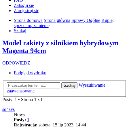
FAQ
Zaloguj się
Zarejestruj się
Strona domowa
Strona główna
Sprawy Ogólne
Kupię,
sprzedam, zamienię
Szukaj
Model rakiety z silnikiem hybrydowym
Magenta 94cm
ODPOWIEDZ
Podgląd wydruku
Wyszukiwanie
Szukaj
zaawansowane
Posty: 1 • Strona
1
z
1
sq4avs
Nowy
Posty:
1
Rejestracja:
sobota, 15 lip 2023, 14:44