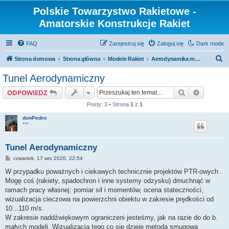
Polskie Towarzystwo Rakietowe -
Amatorskie Konstrukcje Rakiet
FAQ
Zarejestruj się
Zaloguj się
Dark mode
S
Strona domowa
Strona główna
Modele Rakiet
Aerodynamika modelu rakiety
z
Tunel Aerodynamiczny
u
Szukaj
Wyszuki
ODPOWIEDZ
k
Posty: 3 • Strona
1
z
1
a
donPedro
j
***
Tunel Aerodynamiczny
P
czwartek, 17 wrz 2020, 22:54
o
s
W przypadku poważnych i ciekawych technicznie projektów PTR-owych .
t
Mogę coś (rakiety, spadochron i inne systemy odzysku) dmuchnąć w
ramach pracy własnej: pomiar sił i momentów, ocena stateczności,
wizualizacja cieczowa na powierzchni obiektu w zakresie prędkości od
10...110 m/s.
W zakresie naddźwiękowym ograniczeni jesteśmy, jak na razie do do b.
małych modeli. Wizualizacja tego co się dzieje metoda smugową