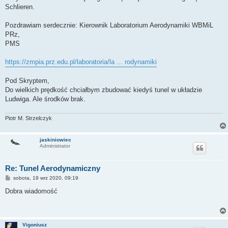
Schlieren.
Pozdrawiam serdecznie: Kierownik Laboratorium Aerodynamiki WBMiL
PRz,
PMS
https://zmpia.prz.edu.pl/laboratoria/la ... rodynamiki
Pod Skryptem,
Do wielkich prędkość chciałbym zbudować kiedyś tunel w układzie
Ludwiga. Ale środków brak.
Piotr M. Strzelczyk
jaskiniowiec
Administrator
Re: Tunel Aerodynamiczny
P
sobota, 19 wrz 2020, 09:19
o
s
Dobra wiadomość
t
Vigoniusz