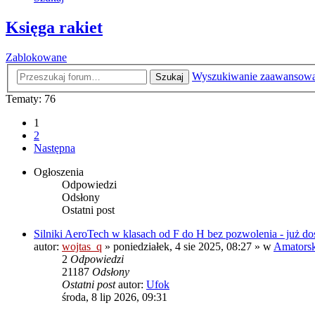
Księga rakiet
Zablokowane
Wyszukiwanie zaawansow
Szukaj
Tematy: 76
1
2
Następna
Ogłoszenia
Odpowiedzi
Odsłony
Ostatni post
Silniki AeroTech w klasach od F do H bez pozwolenia - już do
autor:
wojtas_q
»
poniedziałek, 4 sie 2025, 08:27
» w
Amatorski
2
Odpowiedzi
21187
Odsłony
Ostatni post
autor:
Ufok
środa, 8 lip 2026, 09:31