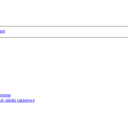
ane
stępne
e silniki rakietowe