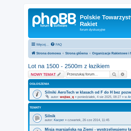
Polskie Towarzyst
Rakiet
forum dyskusyjne
Więcej…
FAQ
Strona domowa
Strona główna
Organizacje Rakietowe i 
Lot na 1500 - 2500m z łazikiem
Szukaj
Wy
NOWY TEMAT
OGŁOSZENIA
Silniki AeroTech w klasach od F do H bez pozw
autor:
wojtas_q
»
poniedziałek, 4 sie 2025, 08:27
» w
Am
TEMATY
Silnik
autor:
Kacper
»
czwartek, 26 cze 2014, 11:45
Misja marsjańska na Ziemi - wystrzeliwujemy ł