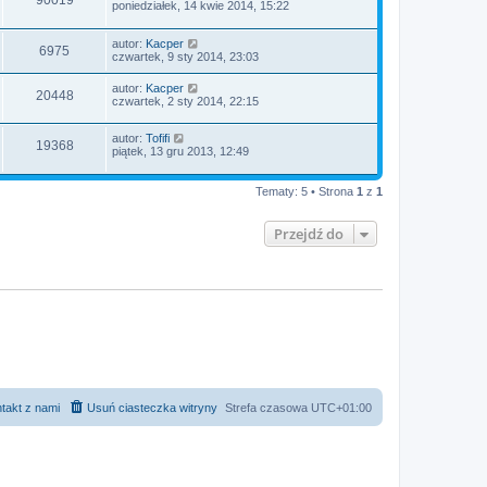
90019
poniedziałek, 14 kwie 2014, 15:22
autor:
Kacper
6975
czwartek, 9 sty 2014, 23:03
autor:
Kacper
20448
czwartek, 2 sty 2014, 22:15
autor:
Tofifi
19368
piątek, 13 gru 2013, 12:49
Tematy: 5 • Strona
1
z
1
Przejdź do
takt z nami
Usuń ciasteczka witryny
Strefa czasowa
UTC+01:00