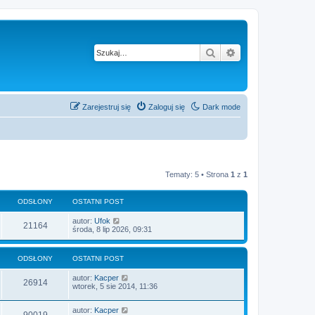
Szukaj
Wyszukiwanie z
Zarejestruj się
Zaloguj się
Dark mode
Tematy: 5 • Strona
1
z
1
ODSŁONY
OSTATNI POST
autor:
Ufok
21164
środa, 8 lip 2026, 09:31
ODSŁONY
OSTATNI POST
autor:
Kacper
26914
wtorek, 5 sie 2014, 11:36
autor:
Kacper