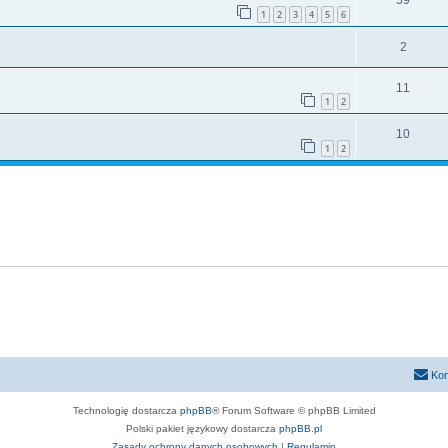
59
1
2
3
4
5
6
2
11
1
2
10
1
2
Kon
Technologię dostarcza
phpBB
® Forum Software © phpBB Limited
Polski pakiet językowy dostarcza
phpBB.pl
Zasady ochrony danych osobowych
|
Regulamin