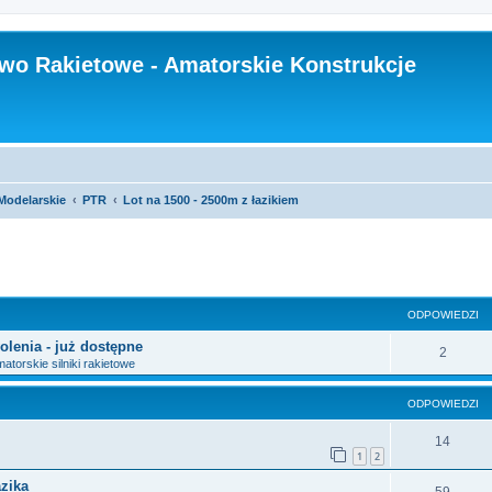
wo Rakietowe - Amatorskie Konstrukcje
Modelarskie
PTR
Lot na 1500 - 2500m z łazikiem
szukiwanie zaawansowane
ODPOWIEDZI
olenia - już dostępne
2
atorskie silniki rakietowe
ODPOWIEDZI
14
1
2
azika