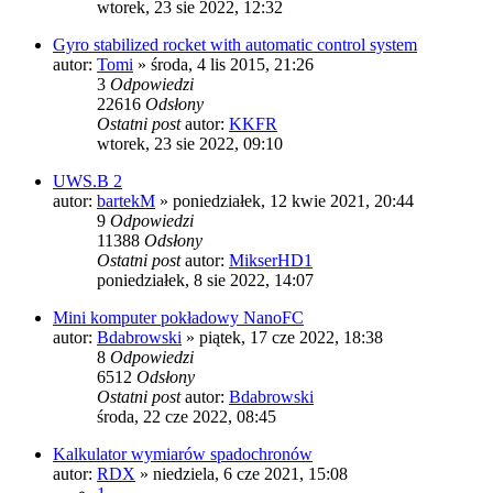
wtorek, 23 sie 2022, 12:32
Gyro stabilized rocket with automatic control system
autor:
Tomi
»
środa, 4 lis 2015, 21:26
3
Odpowiedzi
22616
Odsłony
Ostatni post
autor:
KKFR
wtorek, 23 sie 2022, 09:10
UWS.B 2
autor:
bartekM
»
poniedziałek, 12 kwie 2021, 20:44
9
Odpowiedzi
11388
Odsłony
Ostatni post
autor:
MikserHD1
poniedziałek, 8 sie 2022, 14:07
Mini komputer pokładowy NanoFC
autor:
Bdabrowski
»
piątek, 17 cze 2022, 18:38
8
Odpowiedzi
6512
Odsłony
Ostatni post
autor:
Bdabrowski
środa, 22 cze 2022, 08:45
Kalkulator wymiarów spadochronów
autor:
RDX
»
niedziela, 6 cze 2021, 15:08