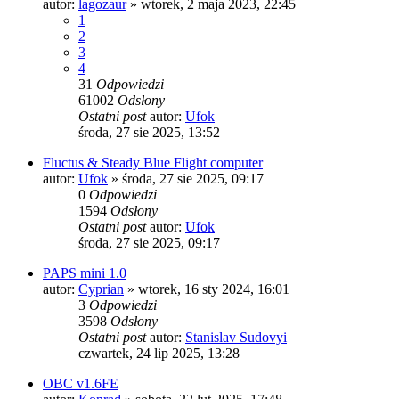
autor:
lagozaur
»
wtorek, 2 maja 2023, 22:45
1
2
3
4
31
Odpowiedzi
61002
Odsłony
Ostatni post
autor:
Ufok
środa, 27 sie 2025, 13:52
Fluctus & Steady Blue Flight computer
autor:
Ufok
»
środa, 27 sie 2025, 09:17
0
Odpowiedzi
1594
Odsłony
Ostatni post
autor:
Ufok
środa, 27 sie 2025, 09:17
PAPS mini 1.0
autor:
Cyprian
»
wtorek, 16 sty 2024, 16:01
3
Odpowiedzi
3598
Odsłony
Ostatni post
autor:
Stanislav Sudovyi
czwartek, 24 lip 2025, 13:28
OBC v1.6FE