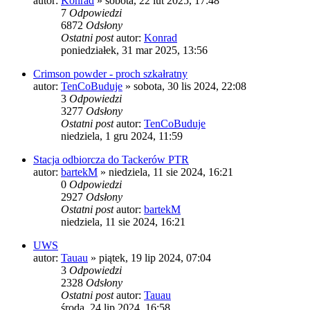
autor:
Konrad
»
sobota, 22 lut 2025, 17:48
7
Odpowiedzi
6872
Odsłony
Ostatni post
autor:
Konrad
poniedziałek, 31 mar 2025, 13:56
Crimson powder - proch szkałratny
autor:
TenCoBuduje
»
sobota, 30 lis 2024, 22:08
3
Odpowiedzi
3277
Odsłony
Ostatni post
autor:
TenCoBuduje
niedziela, 1 gru 2024, 11:59
Stacja odbiorcza do Tackerów PTR
autor:
bartekM
»
niedziela, 11 sie 2024, 16:21
0
Odpowiedzi
2927
Odsłony
Ostatni post
autor:
bartekM
niedziela, 11 sie 2024, 16:21
UWS
autor:
Tauau
»
piątek, 19 lip 2024, 07:04
3
Odpowiedzi
2328
Odsłony
Ostatni post
autor:
Tauau
środa, 24 lip 2024, 16:58