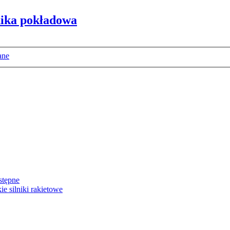
nika pokładowa
ane
stępne
e silniki rakietowe