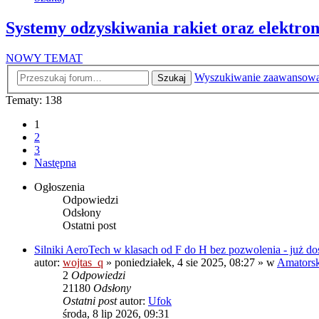
Systemy odzyskiwania rakiet oraz elektro
NOWY TEMAT
Wyszukiwanie zaawansow
Szukaj
Tematy: 138
1
2
3
Następna
Ogłoszenia
Odpowiedzi
Odsłony
Ostatni post
Silniki AeroTech w klasach od F do H bez pozwolenia - już do
autor:
wojtas_q
»
poniedziałek, 4 sie 2025, 08:27
» w
Amatorski
2
Odpowiedzi
21180
Odsłony
Ostatni post
autor:
Ufok
środa, 8 lip 2026, 09:31