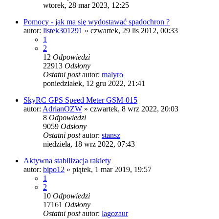
wtorek, 28 mar 2023, 12:25
Pomocy - jak ma się wydostawać spadochron ?
autor:
listek301291
»
czwartek, 29 lis 2012, 00:33
1
2
12
Odpowiedzi
22913
Odsłony
Ostatni post
autor:
malyro
poniedziałek, 12 gru 2022, 21:41
SkyRC GPS Speed Meter GSM-015
autor:
AdrianOZW
»
czwartek, 8 wrz 2022, 20:03
8
Odpowiedzi
9059
Odsłony
Ostatni post
autor:
stansz
niedziela, 18 wrz 2022, 07:43
Aktywna stabilizacja rakiety
autor:
bipo12
»
piątek, 1 mar 2019, 19:57
1
2
10
Odpowiedzi
17161
Odsłony
Ostatni post
autor:
lagozaur