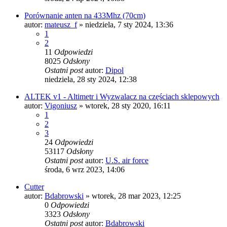
Porównanie anten na 433Mhz (70cm)
autor:
mateusz_f
»
niedziela, 7 sty 2024, 13:36
1
2
11
Odpowiedzi
8025
Odsłony
Ostatni post
autor:
Dipol
niedziela, 28 sty 2024, 12:38
ALTEK v1 - Altimetr i Wyzwalacz na częściach sklepowych
autor:
Vigoniusz
»
wtorek, 28 sty 2020, 16:11
1
2
3
24
Odpowiedzi
53117
Odsłony
Ostatni post
autor:
U.S. air force
środa, 6 wrz 2023, 14:06
Cutter
autor:
Bdabrowski
»
wtorek, 28 mar 2023, 12:25
0
Odpowiedzi
3323
Odsłony
Ostatni post
autor:
Bdabrowski