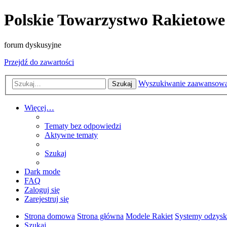
Polskie Towarzystwo Rakietowe
forum dyskusyjne
Przejdź do zawartości
Wyszukiwanie zaawansow
Szukaj
Więcej…
Tematy bez odpowiedzi
Aktywne tematy
Szukaj
Dark mode
FAQ
Zaloguj się
Zarejestruj się
Strona domowa
Strona główna
Modele Rakiet
Systemy odzyski
Szukaj