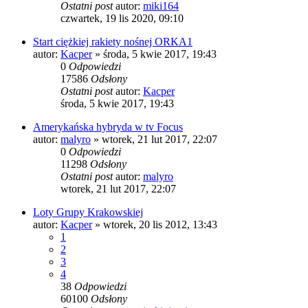
Ostatni post
autor:
miki164
czwartek, 19 lis 2020, 09:10
Start ciężkiej rakiety nośnej ORKA1
autor:
Kacper
»
środa, 5 kwie 2017, 19:43
0
Odpowiedzi
17586
Odsłony
Ostatni post
autor:
Kacper
środa, 5 kwie 2017, 19:43
Amerykańska hybryda w tv Focus
autor:
malyro
»
wtorek, 21 lut 2017, 22:07
0
Odpowiedzi
11298
Odsłony
Ostatni post
autor:
malyro
wtorek, 21 lut 2017, 22:07
Loty Grupy Krakowskiej
autor:
Kacper
»
wtorek, 20 lis 2012, 13:43
1
2
3
4
38
Odpowiedzi
60100
Odsłony