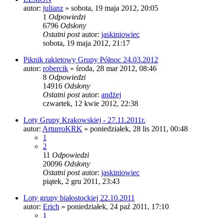
autor:
julianz
»
sobota, 19 maja 2012, 20:05
1
Odpowiedzi
6796
Odsłony
Ostatni post
autor:
jaskiniowiec
sobota, 19 maja 2012, 21:17
Piknik rakietowy Grupy Północ 24.03.2012
autor:
robercik
»
środa, 28 mar 2012, 08:46
8
Odpowiedzi
14916
Odsłony
Ostatni post
autor:
andżej
czwartek, 12 kwie 2012, 22:38
Loty Grupy Krakowskiej - 27.11.2011r.
autor:
ArturroKRK
»
poniedziałek, 28 lis 2011, 00:48
1
2
11
Odpowiedzi
20096
Odsłony
Ostatni post
autor:
jaskiniowiec
piątek, 2 gru 2011, 23:43
Loty grupy białostockiej 22.10.2011
autor:
Erich
»
poniedziałek, 24 paź 2011, 17:10
1