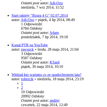
Ostatni post
autor:
Adi-Ozo
niedziela, 7 wrz 2014, 11:52
Start rakiety "Bzura 4 G" 02.07.2014
autor:
Adi-Ozo
»
piątek, 4 lip 2014, 08:49
1
Odpowiedzi
6784
Odsłony
Ostatni post
autor:
Adam
poniedziałek, 7 lip 2014, 19:18
Kanał PTR na YouTube
autor:
rawsock
»
środa, 28 maja 2014, 21:04
3
Odpowiedzi
9587
Odsłony
Ostatni post
autor:
KSard
piątek, 30 maja 2014, 10:10
Widział kto wariatra co ze spadochronem lata?
autor:
robercik
»
niedziela, 18 maja 2014, 23:19
1
2
10
Odpowiedzi
20992
Odsłony
Ostatni post
autor:
andżej
czwartek, 22 maja 2014, 12:49