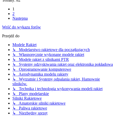
Tematy: 82
1
2
Następna
Wróć do wykazu forów
Przejdź do
Modele Rakiet
↳ Modelarstwo rakietowe dla początkujących
↳ Własnoręcznie wykonane modele rakiet
↳ Modele rakiet z silnikami PTR
↳ Systemy odzyskiwania rakiet oraz elektronika pokładowa
↳ Oprogramowanie komputerowe
↳ Aerodynamika modelu rakiety
↳ Wyrzutnie i Systemy odpalania rakiet, Hamownie
silników.
↳ Technika i technologia wykonywania modeli rakiet
↳ Plany modelarskie
Silniki Rakietowe
↳ Amatorskie silniki rakietowe
↳ Paliwa rakietowe
↳ Niezbędny sprzęt