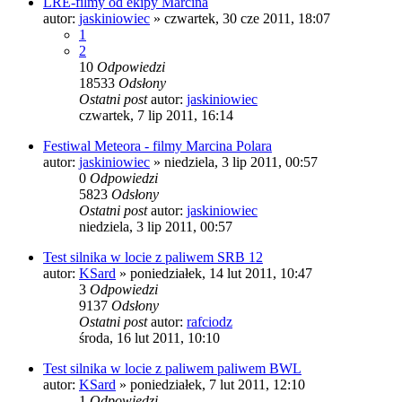
LRE-filmy od ekipy Marcina
autor:
jaskiniowiec
»
czwartek, 30 cze 2011, 18:07
1
2
10
Odpowiedzi
18533
Odsłony
Ostatni post
autor:
jaskiniowiec
czwartek, 7 lip 2011, 16:14
Festiwal Meteora - filmy Marcina Polara
autor:
jaskiniowiec
»
niedziela, 3 lip 2011, 00:57
0
Odpowiedzi
5823
Odsłony
Ostatni post
autor:
jaskiniowiec
niedziela, 3 lip 2011, 00:57
Test silnika w locie z paliwem SRB 12
autor:
KSard
»
poniedziałek, 14 lut 2011, 10:47
3
Odpowiedzi
9137
Odsłony
Ostatni post
autor:
rafciodz
środa, 16 lut 2011, 10:10
Test silnika w locie z paliwem paliwem BWL
autor:
KSard
»
poniedziałek, 7 lut 2011, 12:10
1
Odpowiedzi