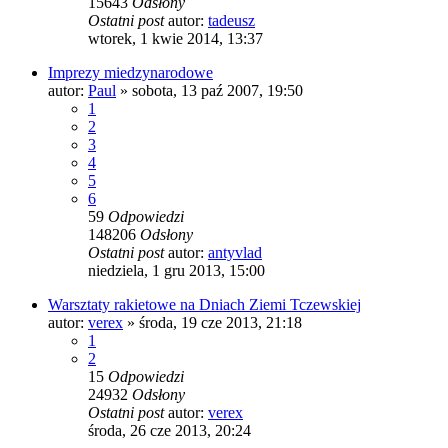
15643
Odsłony
Ostatni post
autor:
tadeusz
wtorek, 1 kwie 2014, 13:37
Imprezy miedzynarodowe
autor:
Paul
»
sobota, 13 paź 2007, 19:50
1
2
3
4
5
6
59
Odpowiedzi
148206
Odsłony
Ostatni post
autor:
antyvlad
niedziela, 1 gru 2013, 15:00
Warsztaty rakietowe na Dniach Ziemi Tczewskiej
autor:
verex
»
środa, 19 cze 2013, 21:18
1
2
15
Odpowiedzi
24932
Odsłony
Ostatni post
autor:
verex
środa, 26 cze 2013, 20:24