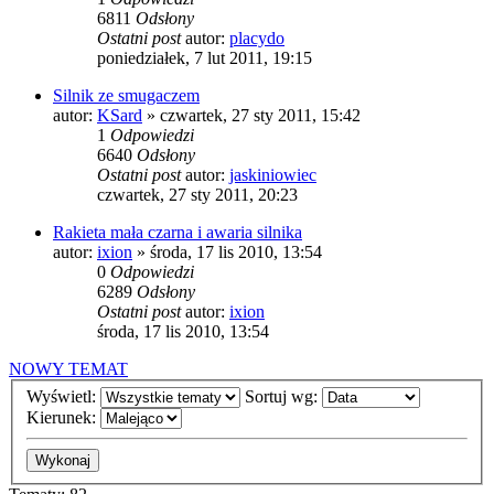
6811
Odsłony
Ostatni post
autor:
placydo
poniedziałek, 7 lut 2011, 19:15
Silnik ze smugaczem
autor:
KSard
»
czwartek, 27 sty 2011, 15:42
1
Odpowiedzi
6640
Odsłony
Ostatni post
autor:
jaskiniowiec
czwartek, 27 sty 2011, 20:23
Rakieta mała czarna i awaria silnika
autor:
ixion
»
środa, 17 lis 2010, 13:54
0
Odpowiedzi
6289
Odsłony
Ostatni post
autor:
ixion
środa, 17 lis 2010, 13:54
NOWY TEMAT
Wyświetl:
Sortuj wg:
Kierunek: