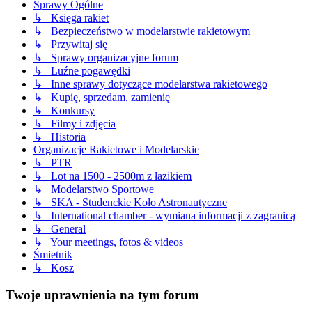
Sprawy Ogólne
↳ Księga rakiet
↳ Bezpieczeństwo w modelarstwie rakietowym
↳ Przywitaj się
↳ Sprawy organizacyjne forum
↳ Luźne pogawędki
↳ Inne sprawy dotyczące modelarstwa rakietowego
↳ Kupię, sprzedam, zamienię
↳ Konkursy
↳ Filmy i zdjęcia
↳ Historia
Organizacje Rakietowe i Modelarskie
↳ PTR
↳ Lot na 1500 - 2500m z łazikiem
↳ Modelarstwo Sportowe
↳ SKA - Studenckie Koło Astronautyczne
↳ International chamber - wymiana informacji z zagranicą
↳ General
↳ Your meetings, fotos & videos
Śmietnik
↳ Kosz
Twoje uprawnienia na tym forum