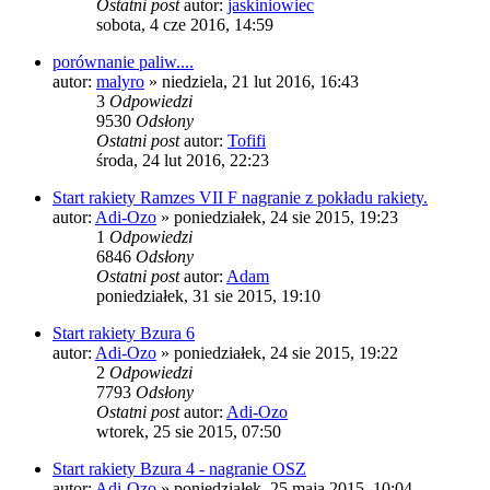
Ostatni post
autor:
jaskiniowiec
sobota, 4 cze 2016, 14:59
porównanie paliw....
autor:
malyro
»
niedziela, 21 lut 2016, 16:43
3
Odpowiedzi
9530
Odsłony
Ostatni post
autor:
Tofifi
środa, 24 lut 2016, 22:23
Start rakiety Ramzes VII F nagranie z pokładu rakiety.
autor:
Adi-Ozo
»
poniedziałek, 24 sie 2015, 19:23
1
Odpowiedzi
6846
Odsłony
Ostatni post
autor:
Adam
poniedziałek, 31 sie 2015, 19:10
Start rakiety Bzura 6
autor:
Adi-Ozo
»
poniedziałek, 24 sie 2015, 19:22
2
Odpowiedzi
7793
Odsłony
Ostatni post
autor:
Adi-Ozo
wtorek, 25 sie 2015, 07:50
Start rakiety Bzura 4 - nagranie OSZ
autor:
Adi-Ozo
»
poniedziałek, 25 maja 2015, 10:04