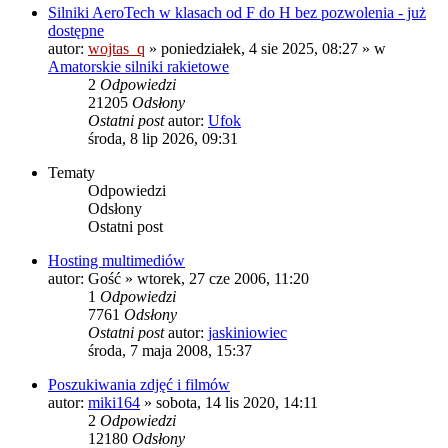
Silniki AeroTech w klasach od F do H bez pozwolenia - już
dostępne
autor:
wojtas_q
»
poniedziałek, 4 sie 2025, 08:27
» w
Amatorskie silniki rakietowe
2
Odpowiedzi
21205
Odsłony
Ostatni post
autor:
Ufok
środa, 8 lip 2026, 09:31
Tematy
Odpowiedzi
Odsłony
Ostatni post
Hosting multimediów
autor:
Gość
»
wtorek, 27 cze 2006, 11:20
1
Odpowiedzi
7761
Odsłony
Ostatni post
autor:
jaskiniowiec
środa, 7 maja 2008, 15:37
Poszukiwania zdjęć i filmów
autor:
miki164
»
sobota, 14 lis 2020, 14:11
2
Odpowiedzi
12180
Odsłony