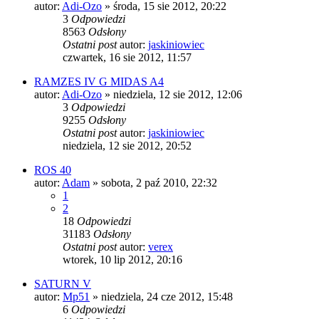
autor:
Adi-Ozo
»
środa, 15 sie 2012, 20:22
3
Odpowiedzi
8563
Odsłony
Ostatni post
autor:
jaskiniowiec
czwartek, 16 sie 2012, 11:57
RAMZES IV G MIDAS A4
autor:
Adi-Ozo
»
niedziela, 12 sie 2012, 12:06
3
Odpowiedzi
9255
Odsłony
Ostatni post
autor:
jaskiniowiec
niedziela, 12 sie 2012, 20:52
ROS 40
autor:
Adam
»
sobota, 2 paź 2010, 22:32
1
2
18
Odpowiedzi
31183
Odsłony
Ostatni post
autor:
verex
wtorek, 10 lip 2012, 20:16
SATURN V
autor:
Mp51
»
niedziela, 24 cze 2012, 15:48
6
Odpowiedzi