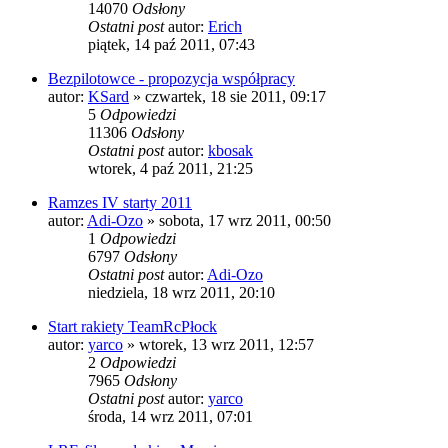
14070
Odsłony
Ostatni post
autor:
Erich
piątek, 14 paź 2011, 07:43
Bezpilotowce - propozycja współpracy
autor:
KSard
»
czwartek, 18 sie 2011, 09:17
5
Odpowiedzi
11306
Odsłony
Ostatni post
autor:
kbosak
wtorek, 4 paź 2011, 21:25
Ramzes IV starty 2011
autor:
Adi-Ozo
»
sobota, 17 wrz 2011, 00:50
1
Odpowiedzi
6797
Odsłony
Ostatni post
autor:
Adi-Ozo
niedziela, 18 wrz 2011, 20:10
Start rakiety TeamRcPłock
autor:
yarco
»
wtorek, 13 wrz 2011, 12:57
2
Odpowiedzi
7965
Odsłony
Ostatni post
autor:
yarco
środa, 14 wrz 2011, 07:01