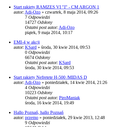
Start rakiety RAMZES VI "I" - CM ARGON 1
autor:
Adi-Ozo
»
czwartek, 8 maja 2014, 09:26
7
Odpowiedzi
14727
Odsłony
Ostatni post
autor:
Adi-Ozo
piątek, 9 maja 2014, 10:17
EMI-4 w akcji
autor:
KSard
»
środa, 30 kwie 2014, 09:53
0
Odpowiedzi
6674
Odsłony
Ostatni post
autor:
KSard
środa, 30 kwie 2014, 09:53
Start rakiety Nefretete H-500 /MIDAS D
autor:
Adi-Ozo
»
poniedziałek, 14 kwie 2014, 21:26
4
Odpowiedzi
10223
Odsłony
Ostatni post
autor:
PiroManiak
środa, 16 kwie 2014, 19:49
Hallo Poznań, hallo Poznań
autor:
przemo
»
poniedziałek, 29 kwie 2013, 12:48
9
Odpowiedzi