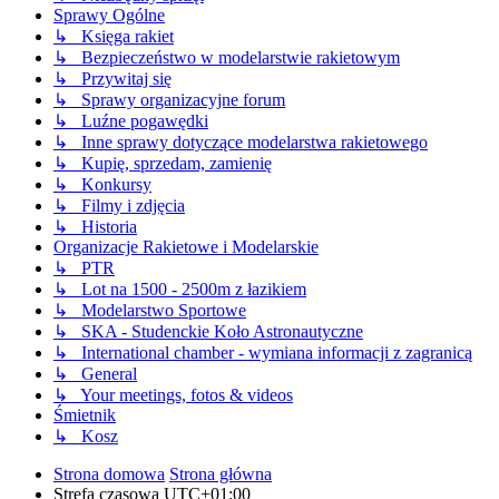
Sprawy Ogólne
↳ Księga rakiet
↳ Bezpieczeństwo w modelarstwie rakietowym
↳ Przywitaj się
↳ Sprawy organizacyjne forum
↳ Luźne pogawędki
↳ Inne sprawy dotyczące modelarstwa rakietowego
↳ Kupię, sprzedam, zamienię
↳ Konkursy
↳ Filmy i zdjęcia
↳ Historia
Organizacje Rakietowe i Modelarskie
↳ PTR
↳ Lot na 1500 - 2500m z łazikiem
↳ Modelarstwo Sportowe
↳ SKA - Studenckie Koło Astronautyczne
↳ International chamber - wymiana informacji z zagranicą
↳ General
↳ Your meetings, fotos & videos
Śmietnik
↳ Kosz
Strona domowa
Strona główna
Strefa czasowa
UTC+01:00