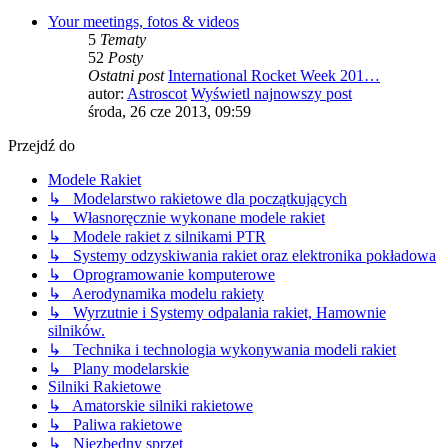
Your meetings, fotos & videos
5
Tematy
52
Posty
Ostatni post
International Rocket Week 201…
autor:
Astroscot
Wyświetl najnowszy post
środa, 26 cze 2013, 09:59
Przejdź do
Modele Rakiet
↳ Modelarstwo rakietowe dla początkujących
↳ Własnoręcznie wykonane modele rakiet
↳ Modele rakiet z silnikami PTR
↳ Systemy odzyskiwania rakiet oraz elektronika pokładowa
↳ Oprogramowanie komputerowe
↳ Aerodynamika modelu rakiety
↳ Wyrzutnie i Systemy odpalania rakiet, Hamownie
silników.
↳ Technika i technologia wykonywania modeli rakiet
↳ Plany modelarskie
Silniki Rakietowe
↳ Amatorskie silniki rakietowe
↳ Paliwa rakietowe
↳ Niezbędny sprzęt