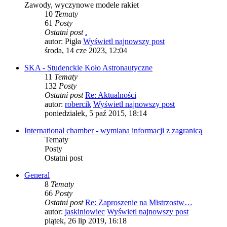
Zawody, wyczynowe modele rakiet
10
Tematy
61
Posty
Ostatni post
.
autor:
Pigła
Wyświetl najnowszy post
środa, 14 cze 2023, 12:04
SKA - Studenckie Koło Astronautyczne
11
Tematy
132
Posty
Ostatni post
Re: Aktualności
autor:
robercik
Wyświetl najnowszy post
poniedziałek, 5 paź 2015, 18:14
International chamber - wymiana informacji z zagranicą
Tematy
Posty
Ostatni post
General
8
Tematy
66
Posty
Ostatni post
Re: Zaproszenie na Mistrzostw…
autor:
jaskiniowiec
Wyświetl najnowszy post
piątek, 26 lip 2019, 16:18