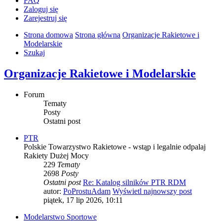
FAQ
Zaloguj się
Zarejestruj się
Strona domowa
Strona główna
Organizacje Rakietowe i
Modelarskie
Szukaj
Organizacje Rakietowe i Modelarskie
Forum
Tematy
Posty
Ostatni post
PTR
Polskie Towarzystwo Rakietowe - wstąp i legalnie odpalaj
Rakiety Dużej Mocy
229
Tematy
2698
Posty
Ostatni post
Re: Katalog silników PTR RDM
autor:
PoProstuAdam
Wyświetl najnowszy post
piątek, 17 lip 2026, 10:11
Modelarstwo Sportowe