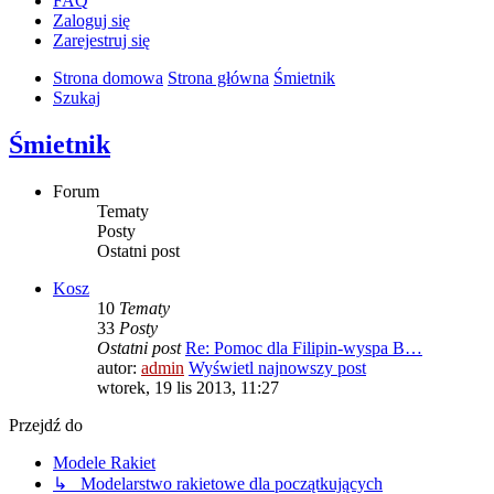
FAQ
Zaloguj się
Zarejestruj się
Strona domowa
Strona główna
Śmietnik
Szukaj
Śmietnik
Forum
Tematy
Posty
Ostatni post
Kosz
10
Tematy
33
Posty
Ostatni post
Re: Pomoc dla Filipin-wyspa B…
autor:
admin
Wyświetl najnowszy post
wtorek, 19 lis 2013, 11:27
Przejdź do
Modele Rakiet
↳ Modelarstwo rakietowe dla początkujących