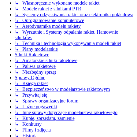
↳ Własnoręcznie wykonane modele rakiet
↳ Modele rakiet z silnikami PTR
↳ Systemy odzyskiwania rakiet oraz elektronika pokładowa
↳ Oprogramowanie komputerowe
↳ Aerodynamika modelu rakiety
↳ Wyrzutnie i Systemy odpalania rakiet, Hamownie
silników.
↳ Technika i technologia wykonywania modeli rakiet
↳ Plany modelarskie
Silniki Rakietowe
↳ Amatorskie silniki rakietowe
↳ Paliwa rakietowe
↳ Niezbędny sprzęt
Sprawy Ogólne
↳ Księga rakiet
↳ Bezpieczeństwo w modelarstwie rakietowym
↳ Przywitaj się
↳ Sprawy organizacyjne forum
↳ Luźne pogawędki
↳ Inne sprawy dotyczące modelarstwa rakietowego
↳ Kupię, sprzedam, zamienię
↳ Konkursy
↳ Filmy i zdjęcia
↳ Historia