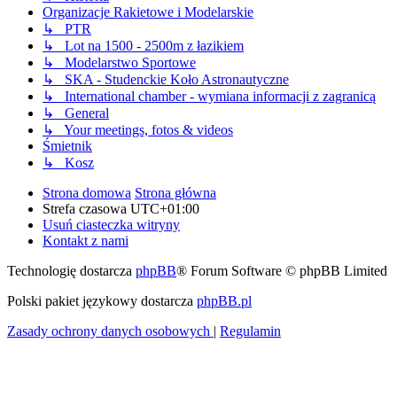
Organizacje Rakietowe i Modelarskie
↳ PTR
↳ Lot na 1500 - 2500m z łazikiem
↳ Modelarstwo Sportowe
↳ SKA - Studenckie Koło Astronautyczne
↳ International chamber - wymiana informacji z zagranicą
↳ General
↳ Your meetings, fotos & videos
Śmietnik
↳ Kosz
Strona domowa
Strona główna
Strefa czasowa
UTC+01:00
Usuń ciasteczka witryny
Kontakt z nami
Technologię dostarcza
phpBB
® Forum Software © phpBB Limited
Polski pakiet językowy dostarcza
phpBB.pl
Zasady ochrony danych osobowych
|
Regulamin