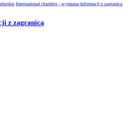
elarskie
International chamber - wymiana informacji z zagranicą
ji z zagranicą