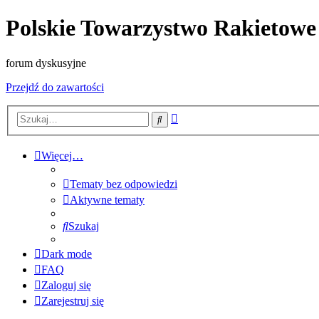
Polskie Towarzystwo Rakietowe
forum dyskusyjne
Przejdź do zawartości
Wyszukiwanie
Szukaj
zaawansowane
Więcej…
Tematy bez odpowiedzi
Aktywne tematy
Szukaj
Dark mode
FAQ
Zaloguj się
Zarejestruj się