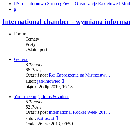
Strona domowa
Strona główna
Organizacje Rakietowe i Mod
Szukaj
International chamber - wymiana informac
Forum
Tematy
Posty
Ostatni post
General
8
Tematy
66
Posty
Ostatni post
Re: Zaproszenie na Mistrzostw…
Wyświetl
autor:
jaskiniowiec
najnowszy
piątek, 26 lip 2019, 16:18
post
Your meetings, fotos & videos
5
Tematy
52
Posty
Ostatni post
International Rocket Week 201…
Wyświetl
autor:
Astroscot
najnowszy
środa, 26 cze 2013, 09:59
post