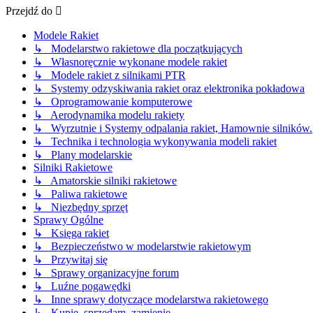
Przejdź do
Modele Rakiet
↳ Modelarstwo rakietowe dla początkujących
↳ Własnoręcznie wykonane modele rakiet
↳ Modele rakiet z silnikami PTR
↳ Systemy odzyskiwania rakiet oraz elektronika pokładowa
↳ Oprogramowanie komputerowe
↳ Aerodynamika modelu rakiety
↳ Wyrzutnie i Systemy odpalania rakiet, Hamownie silników.
↳ Technika i technologia wykonywania modeli rakiet
↳ Plany modelarskie
Silniki Rakietowe
↳ Amatorskie silniki rakietowe
↳ Paliwa rakietowe
↳ Niezbędny sprzęt
Sprawy Ogólne
↳ Księga rakiet
↳ Bezpieczeństwo w modelarstwie rakietowym
↳ Przywitaj się
↳ Sprawy organizacyjne forum
↳ Luźne pogawędki
↳ Inne sprawy dotyczące modelarstwa rakietowego
↳ Kupię, sprzedam, zamienię