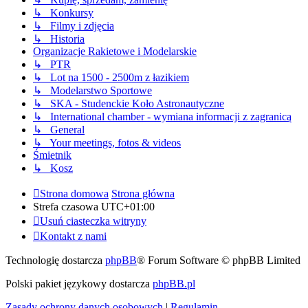
↳ Konkursy
↳ Filmy i zdjęcia
↳ Historia
Organizacje Rakietowe i Modelarskie
↳ PTR
↳ Lot na 1500 - 2500m z łazikiem
↳ Modelarstwo Sportowe
↳ SKA - Studenckie Koło Astronautyczne
↳ International chamber - wymiana informacji z zagranicą
↳ General
↳ Your meetings, fotos & videos
Śmietnik
↳ Kosz
Strona domowa
Strona główna
Strefa czasowa
UTC+01:00
Usuń ciasteczka witryny
Kontakt z nami
Technologię dostarcza
phpBB
® Forum Software © phpBB Limited
Polski pakiet językowy dostarcza
phpBB.pl
Zasady ochrony danych osobowych
|
Regulamin