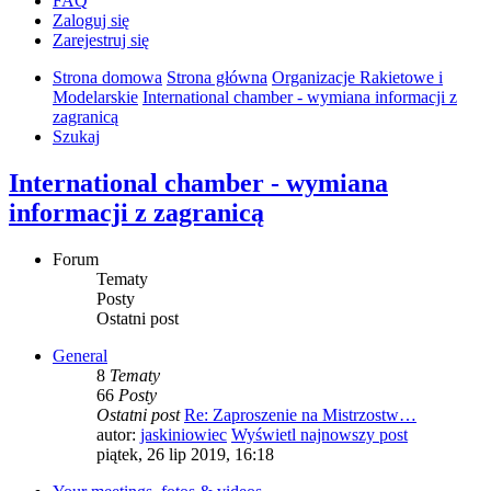
FAQ
Zaloguj się
Zarejestruj się
Strona domowa
Strona główna
Organizacje Rakietowe i
Modelarskie
International chamber - wymiana informacji z
zagranicą
Szukaj
International chamber - wymiana
informacji z zagranicą
Forum
Tematy
Posty
Ostatni post
General
8
Tematy
66
Posty
Ostatni post
Re: Zaproszenie na Mistrzostw…
autor:
jaskiniowiec
Wyświetl najnowszy post
piątek, 26 lip 2019, 16:18