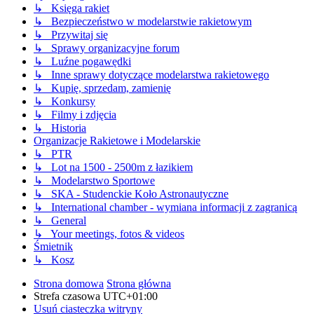
↳ Księga rakiet
↳ Bezpieczeństwo w modelarstwie rakietowym
↳ Przywitaj się
↳ Sprawy organizacyjne forum
↳ Luźne pogawędki
↳ Inne sprawy dotyczące modelarstwa rakietowego
↳ Kupię, sprzedam, zamienię
↳ Konkursy
↳ Filmy i zdjęcia
↳ Historia
Organizacje Rakietowe i Modelarskie
↳ PTR
↳ Lot na 1500 - 2500m z łazikiem
↳ Modelarstwo Sportowe
↳ SKA - Studenckie Koło Astronautyczne
↳ International chamber - wymiana informacji z zagranicą
↳ General
↳ Your meetings, fotos & videos
Śmietnik
↳ Kosz
Strona domowa
Strona główna
Strefa czasowa
UTC+01:00
Usuń ciasteczka witryny