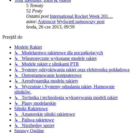
Your meetings, fotos & videos
5
Tematy
52
Posty
Ostatni post
International Rocket Week 201…
autor:
Astroscot
Wyświetl najnowszy post
środa, 26 cze 2013, 09:59
Przejdź do
Modele Rakiet
↳ Modelarstwo rakietowe dla początkujących
↳ Własnoręcznie wykonane modele rakiet
↳ Modele rakiet z silnikami PTR
↳ Systemy odzyskiwania rakiet oraz elektronika pokładowa
↳ Oprogramowanie komputerowe
↳ Aerodynamika modelu rakiety
↳ Wyrzutnie i Systemy odpalania rakiet, Hamownie
silników.
↳ Technika i technologia wykonywania modeli rakiet
↳ Plany modelarskie
Silniki Rakietowe
↳ Amatorskie silniki rakietowe
↳ Paliwa rakietowe
↳ Niezbędny sprzęt
Sprawy Ogólne