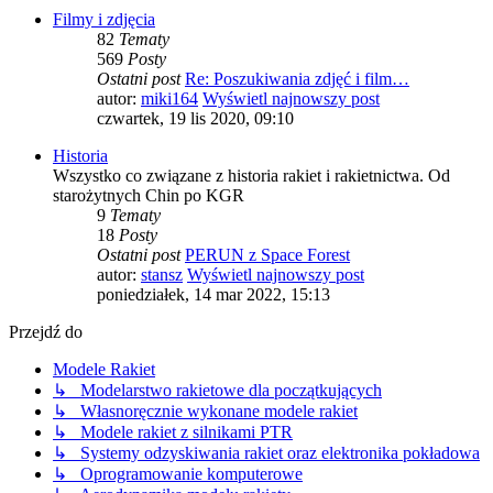
Filmy i zdjęcia
82
Tematy
569
Posty
Ostatni post
Re: Poszukiwania zdjęć i film…
autor:
miki164
Wyświetl najnowszy post
czwartek, 19 lis 2020, 09:10
Historia
Wszystko co związane z historia rakiet i rakietnictwa. Od
starożytnych Chin po KGR
9
Tematy
18
Posty
Ostatni post
PERUN z Space Forest
autor:
stansz
Wyświetl najnowszy post
poniedziałek, 14 mar 2022, 15:13
Przejdź do
Modele Rakiet
↳ Modelarstwo rakietowe dla początkujących
↳ Własnoręcznie wykonane modele rakiet
↳ Modele rakiet z silnikami PTR
↳ Systemy odzyskiwania rakiet oraz elektronika pokładowa
↳ Oprogramowanie komputerowe