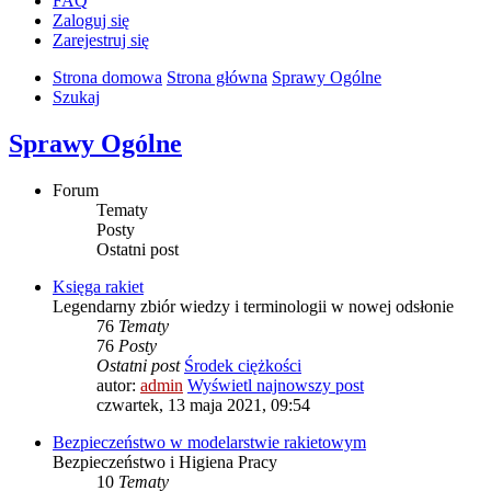
FAQ
Zaloguj się
Zarejestruj się
Strona domowa
Strona główna
Sprawy Ogólne
Szukaj
Sprawy Ogólne
Forum
Tematy
Posty
Ostatni post
Księga rakiet
Legendarny zbiór wiedzy i terminologii w nowej odsłonie
76
Tematy
76
Posty
Ostatni post
Środek ciężkości
autor:
admin
Wyświetl najnowszy post
czwartek, 13 maja 2021, 09:54
Bezpieczeństwo w modelarstwie rakietowym
Bezpieczeństwo i Higiena Pracy
10
Tematy