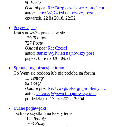
50
Posty
Ostatni post
Re: Bezpieczeństwo z prochem …
autor:
verex
Wyświetl najnowszy post
czwartek, 22 lis 2018, 22:32
Przywitaj się
Jesteś nowy? - przedstaw się...
139
Tematy
727
Posty
Ostatni post
Re: Cześć!
autor:
stansz
Wyświetl najnowszy post
piątek, 6 mar 2026, 09:21
Sprawy organizacyjne forum
Co Wam się podoba lub nie podoba na forum
13
Tematy
92
Posty
Ostatni post
Re: Uwagi, skargi, problemy -…
autor:
tadeusz
Wyświetl najnowszy post
poniedziałek, 13 cze 2022, 20:54
Luźne pogawędki
czyli o wszystkim na każdy temat
183
Tematy
1703
Posty