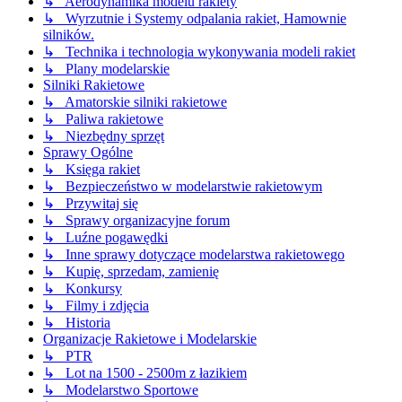
↳ Aerodynamika modelu rakiety
↳ Wyrzutnie i Systemy odpalania rakiet, Hamownie
silników.
↳ Technika i technologia wykonywania modeli rakiet
↳ Plany modelarskie
Silniki Rakietowe
↳ Amatorskie silniki rakietowe
↳ Paliwa rakietowe
↳ Niezbędny sprzęt
Sprawy Ogólne
↳ Księga rakiet
↳ Bezpieczeństwo w modelarstwie rakietowym
↳ Przywitaj się
↳ Sprawy organizacyjne forum
↳ Luźne pogawędki
↳ Inne sprawy dotyczące modelarstwa rakietowego
↳ Kupię, sprzedam, zamienię
↳ Konkursy
↳ Filmy i zdjęcia
↳ Historia
Organizacje Rakietowe i Modelarskie
↳ PTR
↳ Lot na 1500 - 2500m z łazikiem
↳ Modelarstwo Sportowe