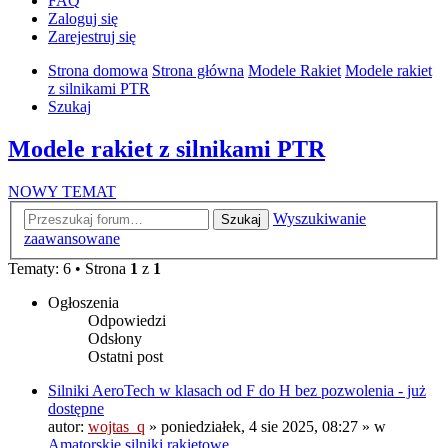
FAQ
Zaloguj się
Zarejestruj się
Strona domowa
Strona główna
Modele Rakiet
Modele rakiet
z silnikami PTR
Szukaj
Modele rakiet z silnikami PTR
NOWY TEMAT
Wyszukiwanie
Szukaj
zaawansowane
Tematy: 6 • Strona
1
z
1
Ogłoszenia
Odpowiedzi
Odsłony
Ostatni post
Silniki AeroTech w klasach od F do H bez pozwolenia - już
dostępne
autor:
wojtas_q
»
poniedziałek, 4 sie 2025, 08:27
» w
Amatorskie silniki rakietowe