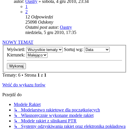
autor:
Oastry
»
sobota, 4 gru 2010, 23:34
1
2
12
Odpowiedzi
25098
Odsłony
Ostatni post
autor:
Oastry
niedziela, 5 gru 2010, 17:35
NOWY TEMAT
Wyświetl:
Sortuj wg:
Kierunek:
Tematy: 6 • Strona
1
z
1
Wróć do wykazu forów
Przejdź do
Modele Rakiet
↳ Modelarstwo rakietowe dla początkujących
↳ Własnoręcznie wykonane modele rakiet
↳ Modele rakiet z silnikami PTR
↳ Systemy odzyskiwania rakiet oraz elektronika pokładowa