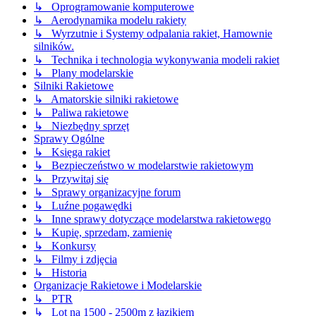
↳ Oprogramowanie komputerowe
↳ Aerodynamika modelu rakiety
↳ Wyrzutnie i Systemy odpalania rakiet, Hamownie
silników.
↳ Technika i technologia wykonywania modeli rakiet
↳ Plany modelarskie
Silniki Rakietowe
↳ Amatorskie silniki rakietowe
↳ Paliwa rakietowe
↳ Niezbędny sprzęt
Sprawy Ogólne
↳ Księga rakiet
↳ Bezpieczeństwo w modelarstwie rakietowym
↳ Przywitaj się
↳ Sprawy organizacyjne forum
↳ Luźne pogawędki
↳ Inne sprawy dotyczące modelarstwa rakietowego
↳ Kupię, sprzedam, zamienię
↳ Konkursy
↳ Filmy i zdjęcia
↳ Historia
Organizacje Rakietowe i Modelarskie
↳ PTR
↳ Lot na 1500 - 2500m z łazikiem