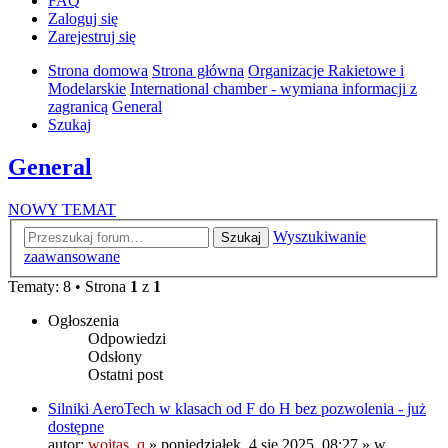
FAQ
Zaloguj się
Zarejestruj się
Strona domowa
Strona główna
Organizacje Rakietowe i
Modelarskie
International chamber - wymiana informacji z
zagranicą
General
Szukaj
General
NOWY TEMAT
Wyszukiwanie
Szukaj
zaawansowane
Tematy: 8 • Strona
1
z
1
Ogłoszenia
Odpowiedzi
Odsłony
Ostatni post
Silniki AeroTech w klasach od F do H bez pozwolenia - już
dostępne
autor:
wojtas_q
»
poniedziałek, 4 sie 2025, 08:27
» w