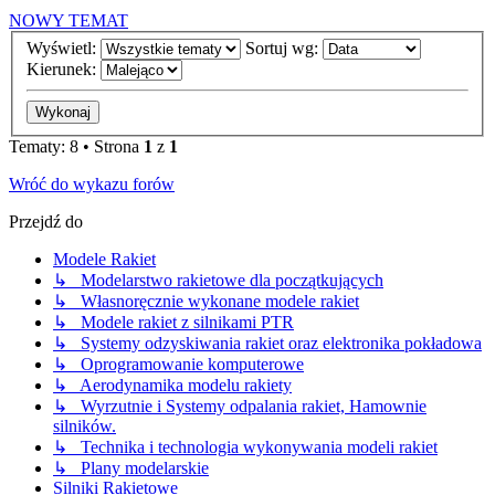
NOWY TEMAT
Wyświetl:
Sortuj wg:
Kierunek:
Tematy: 8 • Strona
1
z
1
Wróć do wykazu forów
Przejdź do
Modele Rakiet
↳ Modelarstwo rakietowe dla początkujących
↳ Własnoręcznie wykonane modele rakiet
↳ Modele rakiet z silnikami PTR
↳ Systemy odzyskiwania rakiet oraz elektronika pokładowa
↳ Oprogramowanie komputerowe
↳ Aerodynamika modelu rakiety
↳ Wyrzutnie i Systemy odpalania rakiet, Hamownie
silników.
↳ Technika i technologia wykonywania modeli rakiet
↳ Plany modelarskie
Silniki Rakietowe