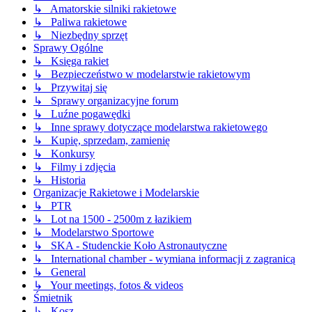
↳ Amatorskie silniki rakietowe
↳ Paliwa rakietowe
↳ Niezbędny sprzęt
Sprawy Ogólne
↳ Księga rakiet
↳ Bezpieczeństwo w modelarstwie rakietowym
↳ Przywitaj się
↳ Sprawy organizacyjne forum
↳ Luźne pogawędki
↳ Inne sprawy dotyczące modelarstwa rakietowego
↳ Kupię, sprzedam, zamienię
↳ Konkursy
↳ Filmy i zdjęcia
↳ Historia
Organizacje Rakietowe i Modelarskie
↳ PTR
↳ Lot na 1500 - 2500m z łazikiem
↳ Modelarstwo Sportowe
↳ SKA - Studenckie Koło Astronautyczne
↳ International chamber - wymiana informacji z zagranicą
↳ General
↳ Your meetings, fotos & videos
Śmietnik
↳ Kosz