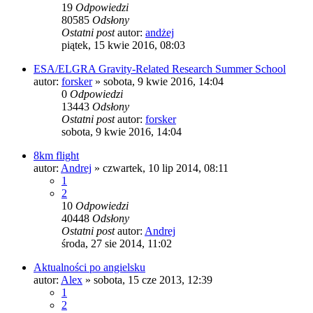
19
Odpowiedzi
80585
Odsłony
Ostatni post
autor:
andżej
piątek, 15 kwie 2016, 08:03
ESA/ELGRA Gravity-Related Research Summer School
autor:
forsker
»
sobota, 9 kwie 2016, 14:04
0
Odpowiedzi
13443
Odsłony
Ostatni post
autor:
forsker
sobota, 9 kwie 2016, 14:04
8km flight
autor:
Andrej
»
czwartek, 10 lip 2014, 08:11
1
2
10
Odpowiedzi
40448
Odsłony
Ostatni post
autor:
Andrej
środa, 27 sie 2014, 11:02
Aktualności po angielsku
autor:
Alex
»
sobota, 15 cze 2013, 12:39
1
2