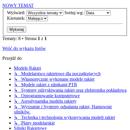
NOWY TEMAT
Wyświetl:
Sortuj wg:
Kierunek:
Tematy: 8 • Strona
1
z
1
Wróć do wykazu forów
Przejdź do
Modele Rakiet
↳ Modelarstwo rakietowe dla początkujących
↳ Własnoręcznie wykonane modele rakiet
↳ Modele rakiet z silnikami PTR
↳ Systemy odzyskiwania rakiet oraz elektronika pokładowa
↳ Oprogramowanie komputerowe
↳ Aerodynamika modelu rakiety
↳ Wyrzutnie i Systemy odpalania rakiet, Hamownie
silników.
↳ Technika i technologia wykonywania modeli rakiet
↳ Plany modelarskie
Silniki Rakietowe