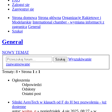
FAQ
Zaloguj się
Zarejestruj się
Strona domowa
Strona główna
Organizacje Rakietowe i
Modelarskie
International chamber - wymiana informacji z
zagranicą
General
Szukaj
General
NOWY TEMAT
Wyszukiwanie
Szukaj
zaawansowane
Tematy: 8 • Strona
1
z
1
Ogłoszenia
Odpowiedzi
Odsłony
Ostatni post
Silniki AeroTech w klasach od F do H bez pozwolenia - już
dostępne
autor:
wojtas_q
»
poniedziałek, 4 sie 2025, 08:27
» w