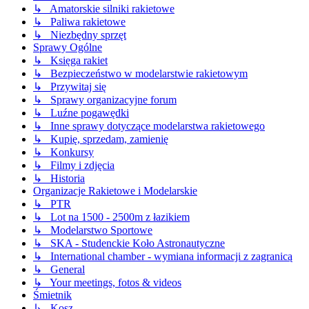
↳ Amatorskie silniki rakietowe
↳ Paliwa rakietowe
↳ Niezbędny sprzęt
Sprawy Ogólne
↳ Księga rakiet
↳ Bezpieczeństwo w modelarstwie rakietowym
↳ Przywitaj się
↳ Sprawy organizacyjne forum
↳ Luźne pogawędki
↳ Inne sprawy dotyczące modelarstwa rakietowego
↳ Kupię, sprzedam, zamienię
↳ Konkursy
↳ Filmy i zdjęcia
↳ Historia
Organizacje Rakietowe i Modelarskie
↳ PTR
↳ Lot na 1500 - 2500m z łazikiem
↳ Modelarstwo Sportowe
↳ SKA - Studenckie Koło Astronautyczne
↳ International chamber - wymiana informacji z zagranicą
↳ General
↳ Your meetings, fotos & videos
Śmietnik
↳ Kosz