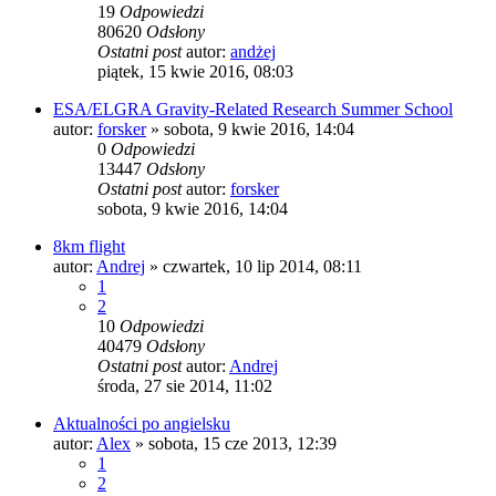
19
Odpowiedzi
80620
Odsłony
Ostatni post
autor:
andżej
piątek, 15 kwie 2016, 08:03
ESA/ELGRA Gravity-Related Research Summer School
autor:
forsker
»
sobota, 9 kwie 2016, 14:04
0
Odpowiedzi
13447
Odsłony
Ostatni post
autor:
forsker
sobota, 9 kwie 2016, 14:04
8km flight
autor:
Andrej
»
czwartek, 10 lip 2014, 08:11
1
2
10
Odpowiedzi
40479
Odsłony
Ostatni post
autor:
Andrej
środa, 27 sie 2014, 11:02
Aktualności po angielsku
autor:
Alex
»
sobota, 15 cze 2013, 12:39
1
2