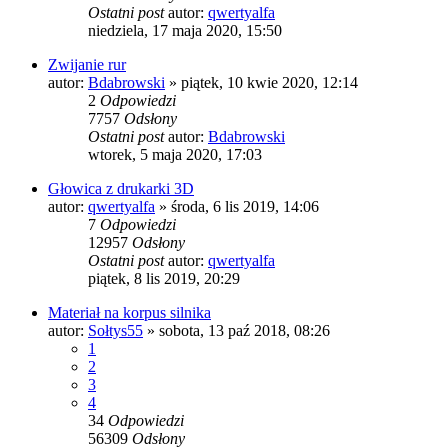
Ostatni post
autor:
qwertyalfa
niedziela, 17 maja 2020, 15:50
Zwijanie rur
autor:
Bdabrowski
»
piątek, 10 kwie 2020, 12:14
2
Odpowiedzi
7757
Odsłony
Ostatni post
autor:
Bdabrowski
wtorek, 5 maja 2020, 17:03
Głowica z drukarki 3D
autor:
qwertyalfa
»
środa, 6 lis 2019, 14:06
7
Odpowiedzi
12957
Odsłony
Ostatni post
autor:
qwertyalfa
piątek, 8 lis 2019, 20:29
Materiał na korpus silnika
autor:
Sołtys55
»
sobota, 13 paź 2018, 08:26
1
2
3
4
34
Odpowiedzi
56309
Odsłony