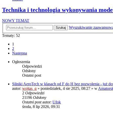
Technika i technologia wykonywania model
NOWY TEMAT
Wyszukiwanie zaawansow
Szukaj
Tematy: 52
1
2
Następna
Ogłoszenia
Odpowiedzi
Odsłony
Ostatni post
Silniki AeroTech w klasach od F do H bez pozwolenia - już do
autor:
wojtas_q
»
poniedziałek, 4 sie 2025, 08:27
» w
Amatorski
2
Odpowiedzi
21196
Odsłony
Ostatni post
autor:
Ufok
środa, 8 lip 2026, 09:31