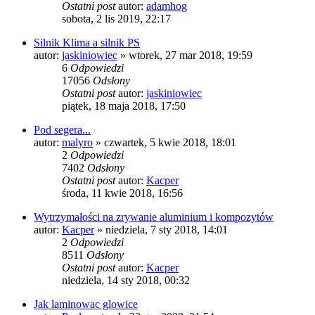
Ostatni post
autor:
adamhog
sobota, 2 lis 2019, 22:17
Silnik Klima a silnik PS
autor:
jaskiniowiec
»
wtorek, 27 mar 2018, 19:59
6
Odpowiedzi
17056
Odsłony
Ostatni post
autor:
jaskiniowiec
piątek, 18 maja 2018, 17:50
Pod segera...
autor:
malyro
»
czwartek, 5 kwie 2018, 18:01
2
Odpowiedzi
7402
Odsłony
Ostatni post
autor:
Kacper
środa, 11 kwie 2018, 16:56
Wytrzymałości na zrywanie aluminium i kompozytów
autor:
Kacper
»
niedziela, 7 sty 2018, 14:01
2
Odpowiedzi
8511
Odsłony
Ostatni post
autor:
Kacper
niedziela, 14 sty 2018, 00:32
Jak laminowac glowice