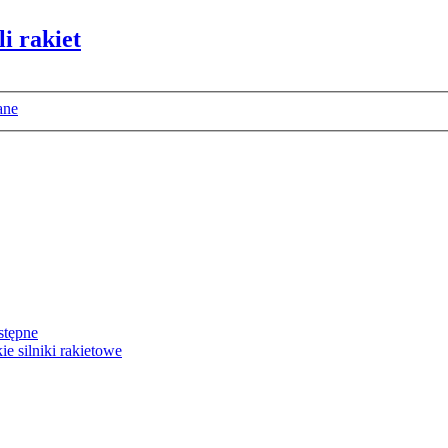
i rakiet
ane
stępne
e silniki rakietowe