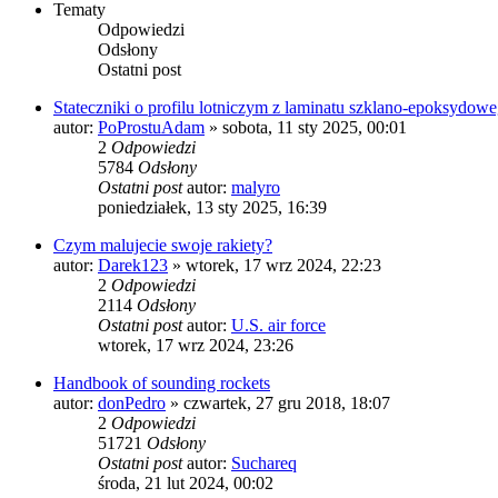
Tematy
Odpowiedzi
Odsłony
Ostatni post
Stateczniki o profilu lotniczym z laminatu szklano-epoksydow
autor:
PoProstuAdam
»
sobota, 11 sty 2025, 00:01
2
Odpowiedzi
5784
Odsłony
Ostatni post
autor:
malyro
poniedziałek, 13 sty 2025, 16:39
Czym malujecie swoje rakiety?
autor:
Darek123
»
wtorek, 17 wrz 2024, 22:23
2
Odpowiedzi
2114
Odsłony
Ostatni post
autor:
U.S. air force
wtorek, 17 wrz 2024, 23:26
Handbook of sounding rockets
autor:
donPedro
»
czwartek, 27 gru 2018, 18:07
2
Odpowiedzi
51721
Odsłony
Ostatni post
autor:
Suchareq
środa, 21 lut 2024, 00:02