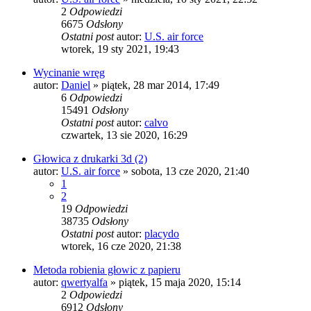
2
Odpowiedzi
6675
Odsłony
Ostatni post
autor:
U.S. air force
wtorek, 19 sty 2021, 19:43
Wycinanie wręg
autor:
Daniel
»
piątek, 28 mar 2014, 17:49
6
Odpowiedzi
15491
Odsłony
Ostatni post
autor:
calvo
czwartek, 13 sie 2020, 16:29
Głowica z drukarki 3d (2)
autor:
U.S. air force
»
sobota, 13 cze 2020, 21:40
1
2
19
Odpowiedzi
38735
Odsłony
Ostatni post
autor:
placydo
wtorek, 16 cze 2020, 21:38
Metoda robienia głowic z papieru
autor:
qwertyalfa
»
piątek, 15 maja 2020, 15:14
2
Odpowiedzi
6912
Odsłony