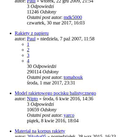
autor:
Paul
»
wtorek, 22 gru 2009, 21:54
3
Odpowiedzi
11246
Odsłony
Ostatni post
autor:
mdk5000
czwartek, 30 mar 2017, 16:03
Rakiety z papieru
autor:
Paul
»
niedziela, 7 paź 2007, 11:58
1
2
3
4
30
Odpowiedzi
290114
Odsłony
Ostatni post
autor:
tomahouk
środa, 1 mar 2017, 23:31
Model rakietowego pocisku balistycznego
autor:
Nipto
»
środa, 6 kwie 2016, 14:36
3
Odpowiedzi
10659
Odsłony
Ostatni post
autor:
yarco
piątek, 8 kwie 2016, 18:04
Materiał na korpus rakiety
autor:
26kuba05
»
poniedziałek, 28 wrz 2015, 16:23