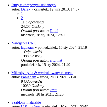
Rury z kompozytu szklanego
autor:
Darek
»
czwartek, 12 wrz 2013, 14:57
1
2
11
Odpowiedzi
24207
Odsłony
Ostatni post
autor:
Dipol
niedziela, 28 sty 2024, 12:40
Nawijarka CNC
autor:
lagozaur
»
poniedziałek, 15 sty 2024, 21:19
1
Odpowiedzi
1988
Odsłony
Ostatni post
autor:
arturmat_
poniedziałek, 15 sty 2024, 21:40
Mikrohybryda & wydrukowany element
autor:
PanAdam
»
środa, 24 lis 2021, 21:46
9
Odpowiedzi
10039
Odsłony
Ostatni post
autor:
kretu
niedziela, 28 lis 2021, 21:20
Szablony malarskie
autor:
U.S. air force
»
niedziela, 10 sty 2021, 22:52