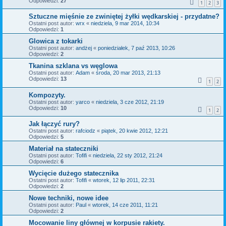
Odpowiedzi:
27
1
2
3
Sztuczne mięśnie ze zwiniętej żyłki wędkarskiej - przydatne?
Ostatni post autor:
wrx
«
niedziela, 9 mar 2014, 10:34
Odpowiedzi:
1
Glowica z tokarki
Ostatni post autor:
andżej
«
poniedziałek, 7 paź 2013, 10:26
Odpowiedzi:
2
Tkanina szklana vs węglowa
Ostatni post autor:
Adam
«
środa, 20 mar 2013, 21:13
Odpowiedzi:
13
1
2
Kompozyty.
Ostatni post autor:
yarco
«
niedziela, 3 cze 2012, 21:19
Odpowiedzi:
10
1
2
Jak łączyć rury?
Ostatni post autor:
rafciodz
«
piątek, 20 kwie 2012, 12:21
Odpowiedzi:
5
Materiał na stateczniki
Ostatni post autor:
Tofifi
«
niedziela, 22 sty 2012, 21:24
Odpowiedzi:
6
Wycięcie dużego statecznika
Ostatni post autor:
Tofifi
«
wtorek, 12 lip 2011, 22:31
Odpowiedzi:
2
Nowe techniki, nowe idee
Ostatni post autor:
Paul
«
wtorek, 14 cze 2011, 11:21
Odpowiedzi:
2
Mocowanie liny głównej w korpusie rakiety.