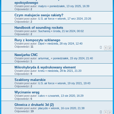
epoksydowego
Ostatni post autor:
malyro
«
poniedziałek, 13 sty 2025, 16:39
Odpowiedzi:
2
Czym malujecie swoje rakiety?
Ostatni post autor:
U.S. air force
«
wtorek, 17 wrz 2024, 23:26
Odpowiedzi:
2
Handbook of sounding rockets
Ostatni post autor:
Suchareq
«
środa, 21 lut 2024, 00:02
Odpowiedzi:
2
Rury z kompozytu szklanego
Ostatni post autor:
Dipol
«
niedziela, 28 sty 2024, 12:40
Odpowiedzi:
11
1
2
Nawijarka CNC
Ostatni post autor:
arturmat_
«
poniedziałek, 15 sty 2024, 21:40
Odpowiedzi:
1
Mikrohybryda & wydrukowany element
Ostatni post autor:
kretu
«
niedziela, 28 lis 2021, 21:20
Odpowiedzi:
9
Szablony malarskie
Ostatni post autor:
U.S. air force
«
wtorek, 19 sty 2021, 19:43
Odpowiedzi:
2
Wycinanie wręg
Ostatni post autor:
calvo
«
czwartek, 13 sie 2020, 16:29
Odpowiedzi:
6
Głowica z drukarki 3d (2)
Ostatni post autor:
placydo
«
wtorek, 16 cze 2020, 21:38
Odpowiedzi:
19
1
2