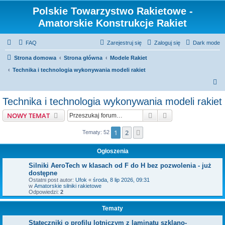
Polskie Towarzystwo Rakietowe -
Amatorskie Konstrukcje Rakiet
FAQ
Zarejestruj się
Zaloguj się
Dark mode
Strona domowa
Strona główna
Modele Rakiet
Technika i technologia wykonywania modeli rakiet
S
z
Technika i technologia wykonywania modeli rakiet
u
Szukaj
Wyszukiwanie z
NOWY TEMAT
k
a
1
2
Następna
Tematy: 52
j
Ogłoszenia
Silniki AeroTech w klasach od F do H bez pozwolenia - już
dostępne
Ostatni post autor:
Ufok
«
środa, 8 lip 2026, 09:31
w
Amatorskie silniki rakietowe
Odpowiedzi:
2
Tematy
Stateczniki o profilu lotniczym z laminatu szklano-