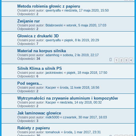
Metoda robienia głowic z papieru
Ostatni post autor:
qwertyalfa
«
niedziela, 17 maja 2020, 15:50
Odpowiedzi:
2
Zwijanie rur
Ostatni post autor:
Bdabrowski
«
wtorek, 5 maja 2020, 17:03
Odpowiedzi:
2
Głowica z drukarki 3D
Ostatni post autor:
qwertyalfa
«
piątek, 8 lis 2019, 20:29
Odpowiedzi:
7
Materiał na korpus silnika
Ostatni post autor:
adamhog
«
sobota, 2 lis 2019, 22:17
Odpowiedzi:
34
1
2
3
4
Silnik Klima a silnik PS
Ostatni post autor:
jaskiniowiec
«
piątek, 18 maja 2018, 17:50
Odpowiedzi:
6
Pod segera...
Ostatni post autor:
Kacper
«
środa, 11 kwie 2018, 16:56
Odpowiedzi:
2
Wytrzymałości na zrywanie aluminium i kompozytów
Ostatni post autor:
Kacper
«
niedziela, 14 sty 2018, 00:32
Odpowiedzi:
2
Jak laminowac glowice
Ostatni post autor:
mdk5000
«
czwartek, 30 mar 2017, 16:03
Odpowiedzi:
3
Rakiety z papieru
Ostatni post autor:
tomahouk
«
środa, 1 mar 2017, 23:31
Odpowiedzi:
30