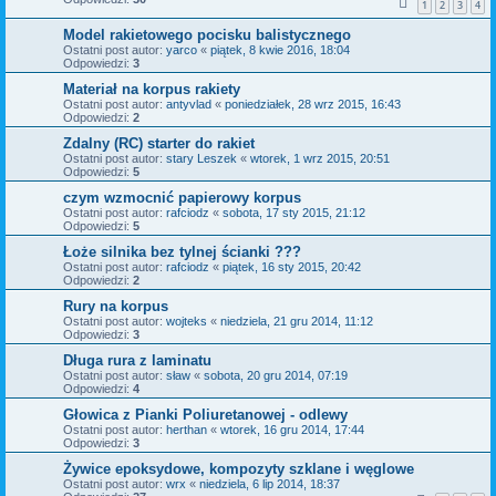
1
2
3
4
Model rakietowego pocisku balistycznego
Ostatni post autor:
yarco
«
piątek, 8 kwie 2016, 18:04
Odpowiedzi:
3
Materiał na korpus rakiety
Ostatni post autor:
antyvlad
«
poniedziałek, 28 wrz 2015, 16:43
Odpowiedzi:
2
Zdalny (RC) starter do rakiet
Ostatni post autor:
stary Leszek
«
wtorek, 1 wrz 2015, 20:51
Odpowiedzi:
5
czym wzmocnić papierowy korpus
Ostatni post autor:
rafciodz
«
sobota, 17 sty 2015, 21:12
Odpowiedzi:
5
Łoże silnika bez tylnej ścianki ???
Ostatni post autor:
rafciodz
«
piątek, 16 sty 2015, 20:42
Odpowiedzi:
2
Rury na korpus
Ostatni post autor:
wojteks
«
niedziela, 21 gru 2014, 11:12
Odpowiedzi:
3
Długa rura z laminatu
Ostatni post autor:
sław
«
sobota, 20 gru 2014, 07:19
Odpowiedzi:
4
Głowica z Pianki Poliuretanowej - odlewy
Ostatni post autor:
herthan
«
wtorek, 16 gru 2014, 17:44
Odpowiedzi:
3
Żywice epoksydowe, kompozyty szklane i węglowe
Ostatni post autor:
wrx
«
niedziela, 6 lip 2014, 18:37