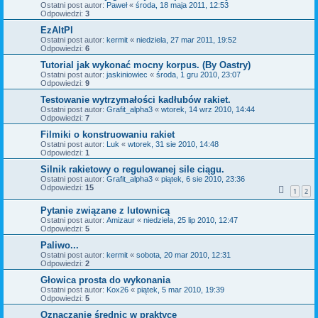
Ostatni post autor:
Paweł
«
środa, 18 maja 2011, 12:53
Odpowiedzi:
3
EzAltPl
Ostatni post autor:
kermit
«
niedziela, 27 mar 2011, 19:52
Odpowiedzi:
6
Tutorial jak wykonać mocny korpus. (By Oastry)
Ostatni post autor:
jaskiniowiec
«
środa, 1 gru 2010, 23:07
Odpowiedzi:
9
Testowanie wytrzymałości kadłubów rakiet.
Ostatni post autor:
Grafit_alpha3
«
wtorek, 14 wrz 2010, 14:44
Odpowiedzi:
7
Filmiki o konstruowaniu rakiet
Ostatni post autor:
Luk
«
wtorek, 31 sie 2010, 14:48
Odpowiedzi:
1
Silnik rakietowy o regulowanej sile ciągu.
Ostatni post autor:
Grafit_alpha3
«
piątek, 6 sie 2010, 23:36
Odpowiedzi:
15
1
2
Pytanie związane z lutownicą
Ostatni post autor:
Amizaur
«
niedziela, 25 lip 2010, 12:47
Odpowiedzi:
5
Paliwo...
Ostatni post autor:
kermit
«
sobota, 20 mar 2010, 12:31
Odpowiedzi:
2
Głowica prosta do wykonania
Ostatni post autor:
Kox26
«
piątek, 5 mar 2010, 19:39
Odpowiedzi:
5
Oznaczanie średnic w praktyce