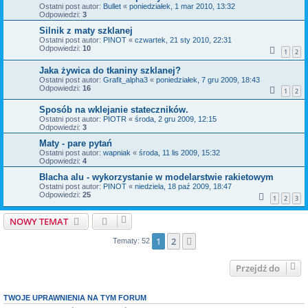
Ostatni post autor:
Bullet
«
poniedziałek, 1 mar 2010, 13:32
Odpowiedzi:
3
Silnik z maty szklanej
Ostatni post autor:
PINOT
«
czwartek, 21 sty 2010, 22:31
Odpowiedzi:
10
1
2
Jaka żywica do tkaniny szklanej?
Ostatni post autor:
Grafit_alpha3
«
poniedziałek, 7 gru 2009, 18:43
Odpowiedzi:
16
1
2
Sposób na wklejanie stateczników.
Ostatni post autor:
PIOTR
«
środa, 2 gru 2009, 12:15
Odpowiedzi:
3
Maty - pare pytań
Ostatni post autor:
wapniak
«
środa, 11 lis 2009, 15:32
Odpowiedzi:
4
Blacha alu - wykorzystanie w modelarstwie rakietowym
Ostatni post autor:
PINOT
«
niedziela, 18 paź 2009, 18:47
Odpowiedzi:
25
1
2
3
NOWY TEMAT
1
2
Następna
Tematy: 52
Przejdź do
TWOJE UPRAWNIENIA NA TYM FORUM