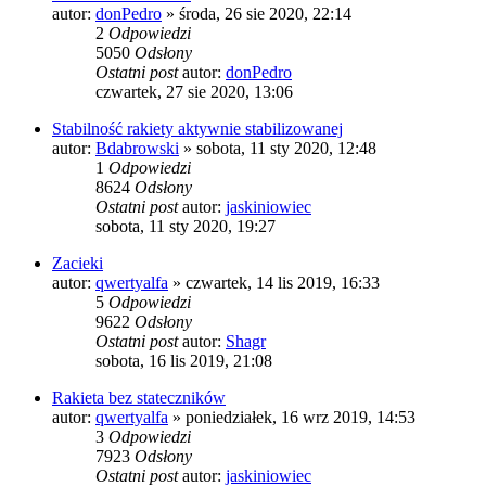
autor:
donPedro
»
środa, 26 sie 2020, 22:14
2
Odpowiedzi
5050
Odsłony
Ostatni post
autor:
donPedro
czwartek, 27 sie 2020, 13:06
Stabilność rakiety aktywnie stabilizowanej
autor:
Bdabrowski
»
sobota, 11 sty 2020, 12:48
1
Odpowiedzi
8624
Odsłony
Ostatni post
autor:
jaskiniowiec
sobota, 11 sty 2020, 19:27
Zacieki
autor:
qwertyalfa
»
czwartek, 14 lis 2019, 16:33
5
Odpowiedzi
9622
Odsłony
Ostatni post
autor:
Shagr
sobota, 16 lis 2019, 21:08
Rakieta bez stateczników
autor:
qwertyalfa
»
poniedziałek, 16 wrz 2019, 14:53
3
Odpowiedzi
7923
Odsłony
Ostatni post
autor:
jaskiniowiec