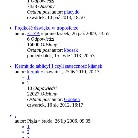
1
Odpowiedzi
7438
Odsłony
Ostatni post
autor:
placydo
czwartek, 10 paź 2013, 18:50
Prędkość dzwięku w troposferze
autor:
ELZA
»
poniedziałek, 26 paź 2009, 23:55
6
Odpowiedzi
16000
Odsłony
Ostatni post
autor:
kbosak
poniedziałek, 15 kwie 2013, 20:53
Kermit do tablicy!!! czyli stateczność kijanek
autor:
kermit
»
czwartek, 25 lis 2010, 20:13
1
2
10
Odpowiedzi
22027
Odsłony
Ostatni post
autor:
Gooben
czwartek, 16 sie 2012, 16:17
.
autor:
Pigła
»
środa, 26 lip 2006, 09:05
1
2
3