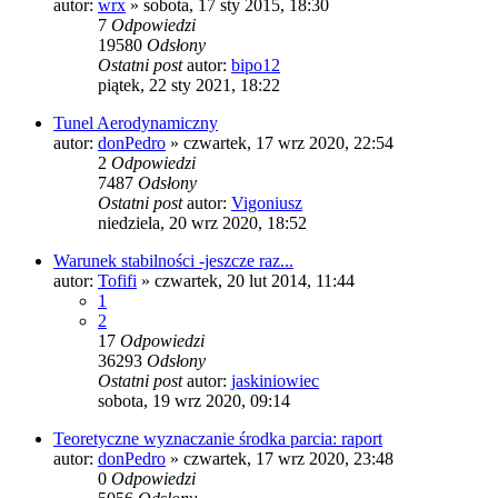
autor:
wrx
»
sobota, 17 sty 2015, 18:30
7
Odpowiedzi
19580
Odsłony
Ostatni post
autor:
bipo12
piątek, 22 sty 2021, 18:22
Tunel Aerodynamiczny
autor:
donPedro
»
czwartek, 17 wrz 2020, 22:54
2
Odpowiedzi
7487
Odsłony
Ostatni post
autor:
Vigoniusz
niedziela, 20 wrz 2020, 18:52
Warunek stabilności -jeszcze raz...
autor:
Tofifi
»
czwartek, 20 lut 2014, 11:44
1
2
17
Odpowiedzi
36293
Odsłony
Ostatni post
autor:
jaskiniowiec
sobota, 19 wrz 2020, 09:14
Teoretyczne wyznaczanie środka parcia: raport
autor:
donPedro
»
czwartek, 17 wrz 2020, 23:48
0
Odpowiedzi