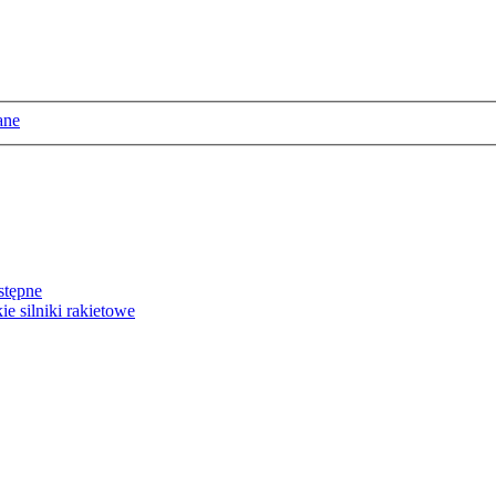
ane
stępne
e silniki rakietowe