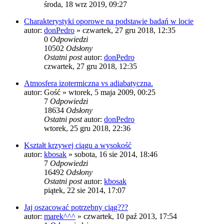
środa, 18 wrz 2019, 09:27
Charakterystyki oporowe na podstawie badań w locie
autor:
donPedro
»
czwartek, 27 gru 2018, 12:35
0
Odpowiedzi
10502
Odsłony
Ostatni post
autor:
donPedro
czwartek, 27 gru 2018, 12:35
Atmosfera izotermiczna vs adiabatyczna.
autor:
Gość
»
wtorek, 5 maja 2009, 00:25
7
Odpowiedzi
18634
Odsłony
Ostatni post
autor:
donPedro
wtorek, 25 gru 2018, 22:36
Kształt krzywej ciągu a wysokość
autor:
kbosak
»
sobota, 16 sie 2014, 18:46
7
Odpowiedzi
16492
Odsłony
Ostatni post
autor:
kbosak
piątek, 22 sie 2014, 17:07
Jaj oszacować potrzebny ciąg???
autor:
marek^^^
»
czwartek, 10 paź 2013, 17:54