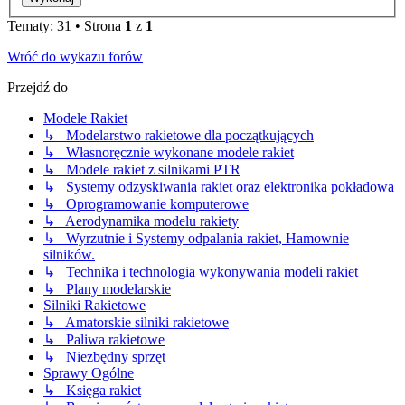
Tematy: 31 • Strona
1
z
1
Wróć do wykazu forów
Przejdź do
Modele Rakiet
↳ Modelarstwo rakietowe dla początkujących
↳ Własnoręcznie wykonane modele rakiet
↳ Modele rakiet z silnikami PTR
↳ Systemy odzyskiwania rakiet oraz elektronika pokładowa
↳ Oprogramowanie komputerowe
↳ Aerodynamika modelu rakiety
↳ Wyrzutnie i Systemy odpalania rakiet, Hamownie
silników.
↳ Technika i technologia wykonywania modeli rakiet
↳ Plany modelarskie
Silniki Rakietowe
↳ Amatorskie silniki rakietowe
↳ Paliwa rakietowe
↳ Niezbędny sprzęt
Sprawy Ogólne
↳ Księga rakiet