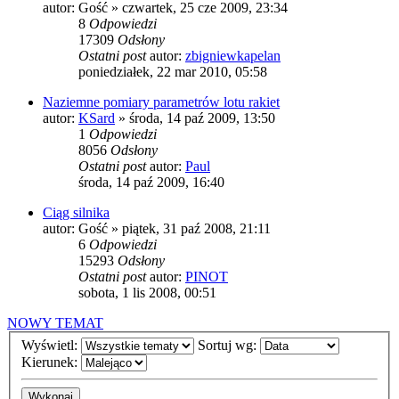
autor:
Gość
»
czwartek, 25 cze 2009, 23:34
8
Odpowiedzi
17309
Odsłony
Ostatni post
autor:
zbigniewkapelan
poniedziałek, 22 mar 2010, 05:58
Naziemne pomiary parametrów lotu rakiet
autor:
KSard
»
środa, 14 paź 2009, 13:50
1
Odpowiedzi
8056
Odsłony
Ostatni post
autor:
Paul
środa, 14 paź 2009, 16:40
Ciąg silnika
autor:
Gość
»
piątek, 31 paź 2008, 21:11
6
Odpowiedzi
15293
Odsłony
Ostatni post
autor:
PINOT
sobota, 1 lis 2008, 00:51
NOWY TEMAT
Wyświetl:
Sortuj wg:
Kierunek: