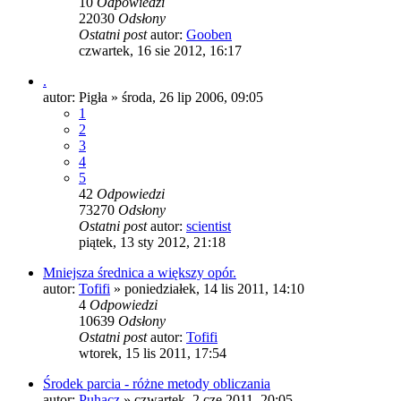
10
Odpowiedzi
22030
Odsłony
Ostatni post
autor:
Gooben
czwartek, 16 sie 2012, 16:17
.
autor:
Pigła
»
środa, 26 lip 2006, 09:05
1
2
3
4
5
42
Odpowiedzi
73270
Odsłony
Ostatni post
autor:
scientist
piątek, 13 sty 2012, 21:18
Mniejsza średnica a większy opór.
autor:
Tofifi
»
poniedziałek, 14 lis 2011, 14:10
4
Odpowiedzi
10639
Odsłony
Ostatni post
autor:
Tofifi
wtorek, 15 lis 2011, 17:54
Środek parcia - różne metody obliczania
autor:
Puhacz
»
czwartek, 2 cze 2011, 20:05