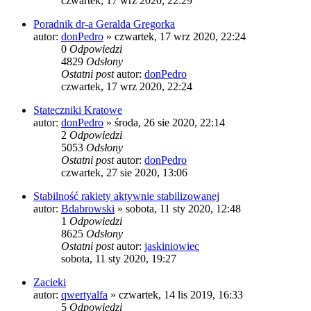
czwartek, 17 wrz 2020, 22:29
Poradnik dr-a Geralda Gregorka
autor:
donPedro
»
czwartek, 17 wrz 2020, 22:24
0
Odpowiedzi
4829
Odsłony
Ostatni post
autor:
donPedro
czwartek, 17 wrz 2020, 22:24
Stateczniki Kratowe
autor:
donPedro
»
środa, 26 sie 2020, 22:14
2
Odpowiedzi
5053
Odsłony
Ostatni post
autor:
donPedro
czwartek, 27 sie 2020, 13:06
Stabilność rakiety aktywnie stabilizowanej
autor:
Bdabrowski
»
sobota, 11 sty 2020, 12:48
1
Odpowiedzi
8625
Odsłony
Ostatni post
autor:
jaskiniowiec
sobota, 11 sty 2020, 19:27
Zacieki
autor:
qwertyalfa
»
czwartek, 14 lis 2019, 16:33
5
Odpowiedzi