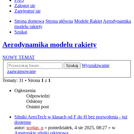
FAQ
Zaloguj się
Zarejestruj się
Strona domowa
Strona główna
Modele Rakiet
Aerodynamika
modelu rakiety
Szukaj
Aerodynamika modelu rakiety
NOWY TEMAT
Wyszukiwanie
Szukaj
zaawansowane
Tematy: 31 • Strona
1
z
1
Ogłoszenia
Odpowiedzi
Odsłony
Ostatni post
Silniki AeroTech w klasach od F do H bez pozwolenia - już
dostępne
autor:
wojtas_q
»
poniedziałek, 4 sie 2025, 08:27
» w
Amatorskie silniki rakietowe