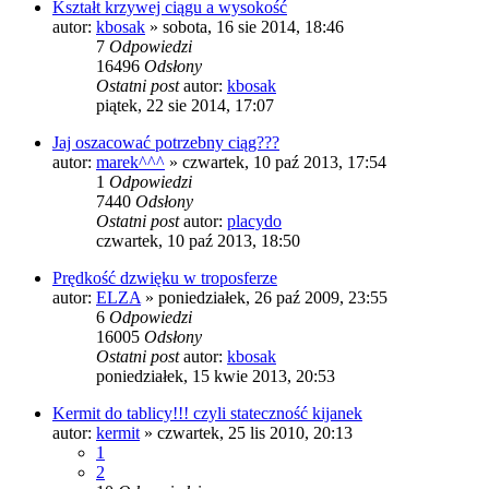
Kształt krzywej ciągu a wysokość
autor:
kbosak
»
sobota, 16 sie 2014, 18:46
7
Odpowiedzi
16496
Odsłony
Ostatni post
autor:
kbosak
piątek, 22 sie 2014, 17:07
Jaj oszacować potrzebny ciąg???
autor:
marek^^^
»
czwartek, 10 paź 2013, 17:54
1
Odpowiedzi
7440
Odsłony
Ostatni post
autor:
placydo
czwartek, 10 paź 2013, 18:50
Prędkość dzwięku w troposferze
autor:
ELZA
»
poniedziałek, 26 paź 2009, 23:55
6
Odpowiedzi
16005
Odsłony
Ostatni post
autor:
kbosak
poniedziałek, 15 kwie 2013, 20:53
Kermit do tablicy!!! czyli stateczność kijanek
autor:
kermit
»
czwartek, 25 lis 2010, 20:13
1
2