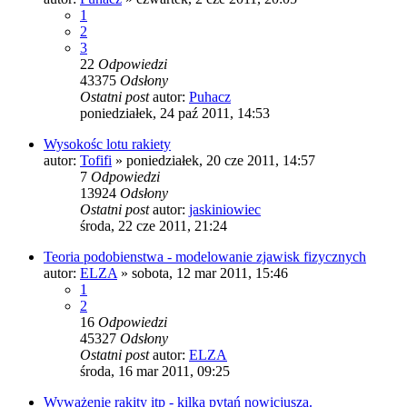
1
2
3
22
Odpowiedzi
43375
Odsłony
Ostatni post
autor:
Puhacz
poniedziałek, 24 paź 2011, 14:53
Wysokośc lotu rakiety
autor:
Tofifi
»
poniedziałek, 20 cze 2011, 14:57
7
Odpowiedzi
13924
Odsłony
Ostatni post
autor:
jaskiniowiec
środa, 22 cze 2011, 21:24
Teoria podobienstwa - modelowanie zjawisk fizycznych
autor:
ELZA
»
sobota, 12 mar 2011, 15:46
1
2
16
Odpowiedzi
45327
Odsłony
Ostatni post
autor:
ELZA
środa, 16 mar 2011, 09:25
Wyważenie rakity itp - kilka pytań nowicjusza.