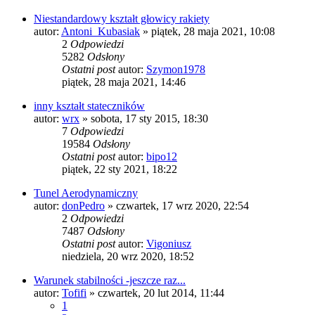
Niestandardowy kształt głowicy rakiety
autor:
Antoni_Kubasiak
»
piątek, 28 maja 2021, 10:08
2
Odpowiedzi
5282
Odsłony
Ostatni post
autor:
Szymon1978
piątek, 28 maja 2021, 14:46
inny kształt stateczników
autor:
wrx
»
sobota, 17 sty 2015, 18:30
7
Odpowiedzi
19584
Odsłony
Ostatni post
autor:
bipo12
piątek, 22 sty 2021, 18:22
Tunel Aerodynamiczny
autor:
donPedro
»
czwartek, 17 wrz 2020, 22:54
2
Odpowiedzi
7487
Odsłony
Ostatni post
autor:
Vigoniusz
niedziela, 20 wrz 2020, 18:52
Warunek stabilności -jeszcze raz...
autor:
Tofifi
»
czwartek, 20 lut 2014, 11:44
1