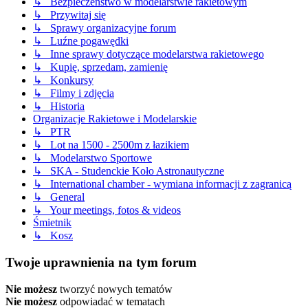
↳ Bezpieczeństwo w modelarstwie rakietowym
↳ Przywitaj się
↳ Sprawy organizacyjne forum
↳ Luźne pogawędki
↳ Inne sprawy dotyczące modelarstwa rakietowego
↳ Kupię, sprzedam, zamienię
↳ Konkursy
↳ Filmy i zdjęcia
↳ Historia
Organizacje Rakietowe i Modelarskie
↳ PTR
↳ Lot na 1500 - 2500m z łazikiem
↳ Modelarstwo Sportowe
↳ SKA - Studenckie Koło Astronautyczne
↳ International chamber - wymiana informacji z zagranicą
↳ General
↳ Your meetings, fotos & videos
Śmietnik
↳ Kosz
Twoje uprawnienia na tym forum
Nie możesz
tworzyć nowych tematów
Nie możesz
odpowiadać w tematach