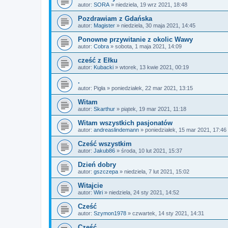
autor:
SORA
»
niedziela, 19 wrz 2021, 18:48
Pozdrawiam z Gdańska
autor:
Magister
»
niedziela, 30 maja 2021, 14:45
Ponowne przywitanie z okolic Wawy
autor:
Cobra
»
sobota, 1 maja 2021, 14:09
cześć z Ełku
autor:
Kubacki
»
wtorek, 13 kwie 2021, 00:19
.
autor:
Pigła
»
poniedziałek, 22 mar 2021, 13:15
Witam
autor:
Skarthur
»
piątek, 19 mar 2021, 11:18
Witam wszystkich pasjonatów
autor:
andreaslindemann
»
poniedziałek, 15 mar 2021, 17:46
Cześć wszystkim
autor:
Jakub86
»
środa, 10 lut 2021, 15:37
Dzień dobry
autor:
gszczepa
»
niedziela, 7 lut 2021, 15:02
Witajcie
autor:
Wiri
»
niedziela, 24 sty 2021, 14:52
Cześć
autor:
Szymon1978
»
czwartek, 14 sty 2021, 14:31
Cześć