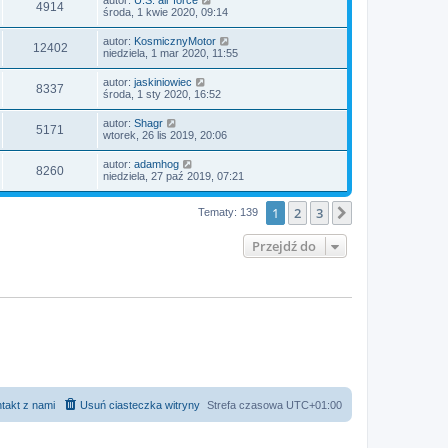
4914
środa, 1 kwie 2020, 09:14
autor:
KosmicznyMotor
12402
niedziela, 1 mar 2020, 11:55
autor:
jaskiniowiec
8337
środa, 1 sty 2020, 16:52
autor:
Shagr
5171
wtorek, 26 lis 2019, 20:06
autor:
adamhog
8260
niedziela, 27 paź 2019, 07:21
1
2
3
Następna
Tematy: 139
Przejdź do
takt z nami
Usuń ciasteczka witryny
Strefa czasowa
UTC+01:00