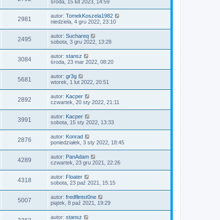
środa, 15 lut 2023, 14:59
autor:
TomekKoszela1982
2981
niedziela, 4 gru 2022, 23:10
autor:
Suchareq
2495
sobota, 3 gru 2022, 13:28
autor:
stansz
3084
środa, 23 mar 2022, 08:20
autor:
gr3g
5681
wtorek, 1 lut 2022, 20:51
autor:
Kacper
2892
czwartek, 20 sty 2022, 21:11
autor:
Kacper
3991
sobota, 15 sty 2022, 13:33
autor:
Konrad
2876
poniedziałek, 3 sty 2022, 18:45
autor:
PanAdam
4289
czwartek, 23 gru 2021, 22:26
autor:
Floater
4318
sobota, 23 paź 2021, 15:15
autor:
fredflintst0ne
5007
piątek, 8 paź 2021, 19:29
autor:
stansz