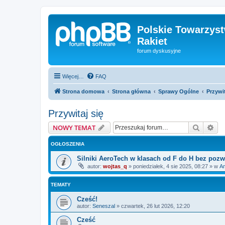
Polskie Towarzyst
Rakiet
forum dyskusyjne
Więcej…
FAQ
Strona domowa
Strona główna
Sprawy Ogólne
Przywit
Przywitaj się
Szukaj
Wy
NOWY TEMAT
OGŁOSZENIA
Silniki AeroTech w klasach od F do H bez pozw
autor:
wojtas_q
»
poniedziałek, 4 sie 2025, 08:27
» w
Am
TEMATY
Cześć!
autor:
Seneszal
»
czwartek, 26 lut 2026, 12:20
Cześć