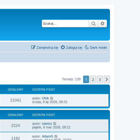
Szukaj
Wyszukiwanie z
Zarejestruj się
Zaloguj się
Dark mode
1
2
3
Następna
Tematy: 139
ODSŁONY
OSTATNI POST
autor:
Ufok
21041
środa, 8 lip 2026, 09:31
ODSŁONY
OSTATNI POST
autor:
stansz
2224
piątek, 6 mar 2026, 09:21
autor:
AdamG
1182
wtorek, 10 lut 2026, 22:02