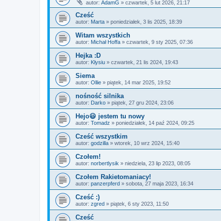
autor:
AdamG
»
czwartek, 5 lut 2026, 21:17
Cześć
autor:
Marta
»
poniedziałek, 3 lis 2025, 18:39
Witam wszystkich
autor:
Michał Hoffa
»
czwartek, 9 sty 2025, 07:36
Hejka :D
autor:
Kłysiu
»
czwartek, 21 lis 2024, 19:43
Siema
autor:
Ollie
»
piątek, 14 mar 2025, 19:52
nośność silnika
autor:
Darko
»
piątek, 27 gru 2024, 23:06
Hejo😃 jestem tu nowy
autor:
Tomadz
»
poniedziałek, 14 paź 2024, 09:25
Cześć wszystkim
autor:
godzilla
»
wtorek, 10 wrz 2024, 15:40
Czołem!
autor:
norbertlysik
»
niedziela, 23 lip 2023, 08:05
Czołem Rakietomaniacy!
autor:
panzerpferd
»
sobota, 27 maja 2023, 16:34
Cześć :)
autor:
zgred
»
piątek, 6 sty 2023, 11:50
Cześć