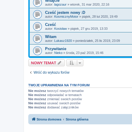
Witajcie
autor:
lagozaur
»
wtorek, 31 mar 2020, 22:16
Cześć jestem nowy :D
autor:
KosmicznyMotor
»
piątek, 28 lut 2020, 19:49
Cześć
autor:
Kosisław
»
piątek, 27 gru 2019, 13:33
Witam
autor:
Lukasz1920
»
poniedziałek, 25 lis 2019, 23:09
Przywitanie
autor:
Nieko
»
środa, 23 paź 2019, 15:46
NOWY TEMAT
Wróć do wykazu forów
TWOJE UPRAWNIENIA NA TYM FORUM
Nie możesz
tworzyć nowych tematów
Nie możesz
odpowiadać w tematach
Nie możesz
zmieniać swoich postów
Nie możesz
usuwać swoich postów
Nie możesz
dodawać załączników
Strona domowa
Strona główna