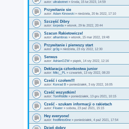
autor:
ultrabotnet
»
środa, 15 lut 2023, 14:59
Przywitanie sie
autor:
Adam Kinowski
»
niedziela, 20 lis 2022, 17:10
Szczęść Dibry
autor:
torpeda
»
wtorek, 29 lis 2022, 20:44
Szacun Rakietowicze!
autor:
alhambras
»
wtorek, 15 mar 2022, 19:48
Przywitanie i pierwszy start
autor:
gr3g
»
niedziela, 23 sty 2022, 12:30
Serwus
autor:
AdrianOZW
»
piątek, 14 sty 2022, 12:16
Deklaracja członkostwa junior
autor:
Miki__PL
»
czwartek, 13 sty 2022, 08:20
Cześć i czołem!!!
autor:
Konrad B
»
poniedziałek, 3 sty 2022, 16:05
Cześć wszystkim!
autor:
TomRiddle
»
poniedziałek, 13 gru 2021, 10:15
Cześć - szukam informacji o rakietach
autor:
Floater
»
sobota, 23 paź 2021, 15:15
Hey everyone!
autor:
fredflintst0ne
»
poniedziałek, 4 paź 2021, 17:54
Dzień dobry