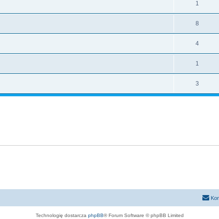
1
8
4
1
3
Kon
Technologię dostarcza
phpBB
® Forum Software © phpBB Limited