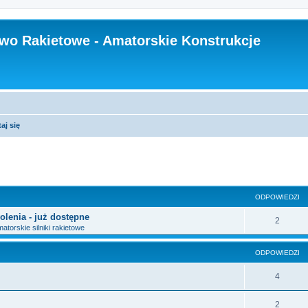
wo Rakietowe - Amatorskie Konstrukcje
aj się
szukiwanie zaawansowane
ODPOWIEDZI
olenia - już dostępne
2
atorskie silniki rakietowe
ODPOWIEDZI
4
2