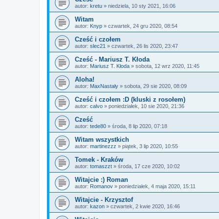
autor:
kretu
»
niedziela, 10 sty 2021, 16:06
Witam
autor:
Knyp
»
czwartek, 24 gru 2020, 08:54
Cześć i czołem
autor:
slec21
»
czwartek, 26 lis 2020, 23:47
Cześć - Mariusz T. Kłoda
autor:
Mariusz T. Kłoda
»
sobota, 12 wrz 2020, 11:45
Aloha!
autor:
MaxNastały
»
sobota, 29 sie 2020, 08:09
Cześć i czołem :D (kluski z rosołem)
autor:
calvo
»
poniedziałek, 10 sie 2020, 21:36
Cześć
autor:
tede80
»
środa, 8 lip 2020, 07:18
Witam wszystkich
autor:
martinezzz
»
piątek, 3 lip 2020, 10:55
Tomek - Kraków
autor:
tomaszzt
»
środa, 17 cze 2020, 10:02
Witajcie :) Roman
autor:
Romanov
»
poniedziałek, 4 maja 2020, 15:11
Witajcie - Krzysztof
autor:
kazon
»
czwartek, 2 kwie 2020, 16:46