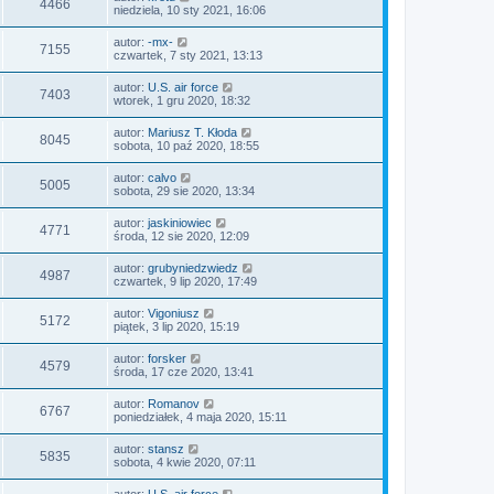
4466
niedziela, 10 sty 2021, 16:06
autor:
-mx-
7155
czwartek, 7 sty 2021, 13:13
autor:
U.S. air force
7403
wtorek, 1 gru 2020, 18:32
autor:
Mariusz T. Kłoda
8045
sobota, 10 paź 2020, 18:55
autor:
calvo
5005
sobota, 29 sie 2020, 13:34
autor:
jaskiniowiec
4771
środa, 12 sie 2020, 12:09
autor:
grubyniedzwiedz
4987
czwartek, 9 lip 2020, 17:49
autor:
Vigoniusz
5172
piątek, 3 lip 2020, 15:19
autor:
forsker
4579
środa, 17 cze 2020, 13:41
autor:
Romanov
6767
poniedziałek, 4 maja 2020, 15:11
autor:
stansz
5835
sobota, 4 kwie 2020, 07:11
autor:
U.S. air force