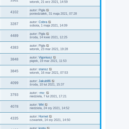
3362
wtorek, 21 wrz 2021, 14:59
autor:
Pigła
4102
poniedziałek, 31 maja 2021, 07:28
autor:
Cobra
3287
sobota, 1 maja 2021, 14:09
autor:
Pigła
4489
środa, 14 kwie 2021, 12:25
autor:
Pigła
4383
wtorek, 23 mar 2021, 19:28
autor:
Vigoniusz
3848
piątek, 19 mar 2021, 11:53
autor:
stansz
3845
wtorek, 16 mar 2021, 07:53
autor:
Jakub86
4099
środa, 10 lut 2021, 15:37
autor:
-mx-
3793
niedziela, 7 lut 2021, 17:21
autor:
Wiri
4078
niedziela, 24 sty 2021, 14:52
autor:
Hornet
4335
czwartek, 14 sty 2021, 14:50
autor:
kretu