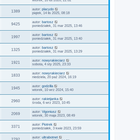
autor:
placydo
1389
piątek, 14 lis 2025, 08:18
autor:
bartosz
9425
poniedziałek, 31 mar 2025, 13:46
autor:
bartosz
1997
poniedziałek, 31 mar 2025, 13:40
autor:
bartosz
1325
poniedziałek, 31 mar 2025, 13:29
autor:
nowyrakieciarz
1921
sobota, 4 sty 2025, 23:33
autor:
nowyrakieciarz
1833
niedziela, 20 paź 2024, 16:19
autor:
godzilla
1945
wtorek, 10 wrz 2024, 15:40
autor:
rakietjanka
2960
środa, 6 wrz 2023, 10:45
autor:
Vigoniusz
2069
wtorek, 30 maja 2023, 08:49
autor:
Piotrek
3371
poniedziałek, 3 kwie 2023, 23:59
autor:
ultrabotnet
2792