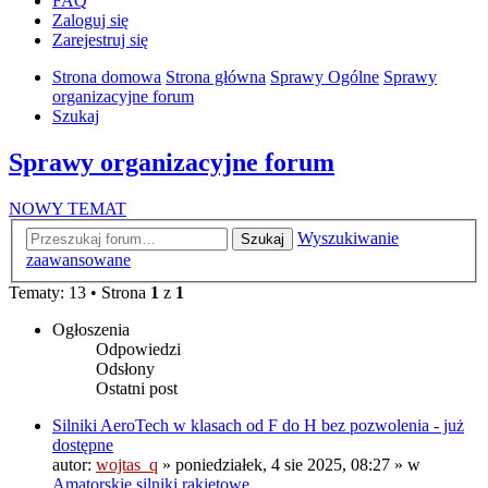
FAQ
Zaloguj się
Zarejestruj się
Strona domowa
Strona główna
Sprawy Ogólne
Sprawy
organizacyjne forum
Szukaj
Sprawy organizacyjne forum
NOWY TEMAT
Wyszukiwanie
Szukaj
zaawansowane
Tematy: 13 • Strona
1
z
1
Ogłoszenia
Odpowiedzi
Odsłony
Ostatni post
Silniki AeroTech w klasach od F do H bez pozwolenia - już
dostępne
autor:
wojtas_q
»
poniedziałek, 4 sie 2025, 08:27
» w
Amatorskie silniki rakietowe