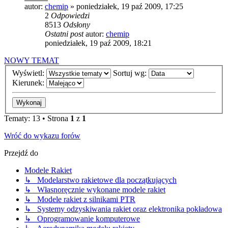
autor:
chemip
»
poniedziałek, 19 paź 2009, 17:25
2
Odpowiedzi
8513
Odsłony
Ostatni post
autor:
chemip
poniedziałek, 19 paź 2009, 18:21
NOWY TEMAT
Wyświetl:
Sortuj wg:
Kierunek:
Tematy: 13 • Strona
1
z
1
Wróć do wykazu forów
Przejdź do
Modele Rakiet
↳ Modelarstwo rakietowe dla początkujących
↳ Własnoręcznie wykonane modele rakiet
↳ Modele rakiet z silnikami PTR
↳ Systemy odzyskiwania rakiet oraz elektronika pokładowa
↳ Oprogramowanie komputerowe