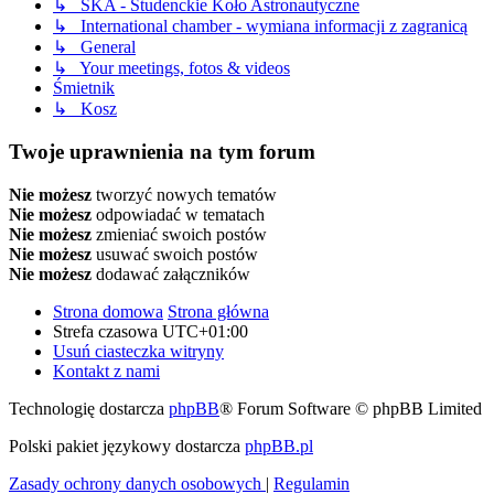
↳ SKA - Studenckie Koło Astronautyczne
↳ International chamber - wymiana informacji z zagranicą
↳ General
↳ Your meetings, fotos & videos
Śmietnik
↳ Kosz
Twoje uprawnienia na tym forum
Nie możesz
tworzyć nowych tematów
Nie możesz
odpowiadać w tematach
Nie możesz
zmieniać swoich postów
Nie możesz
usuwać swoich postów
Nie możesz
dodawać załączników
Strona domowa
Strona główna
Strefa czasowa
UTC+01:00
Usuń ciasteczka witryny
Kontakt z nami
Technologię dostarcza
phpBB
® Forum Software © phpBB Limited
Polski pakiet językowy dostarcza
phpBB.pl
Zasady ochrony danych osobowych
|
Regulamin