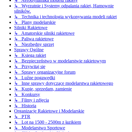
↳ Aerodynamika modelu rakiety
↳ Wyrzutnie i Systemy odpalania rakiet, Hamownie
silników.
↳ Technika i technologia wykonywania modeli rakiet
↳ Plany modelarskie
Silniki Rakietowe
↳ Amatorskie silniki rakietowe
↳ Paliwa rakietowe
↳ Niezbędny sprzęt
Sprawy Ogólne
↳ Księga rakiet
↳ Bezpieczeństwo w modelarstwie rakietowym
↳ Przywitaj się
↳ Sprawy organizacyjne forum
↳ Luźne pogawędki
↳ Inne sprawy dotyczące modelarstwa rakietowego
↳ Kupię, sprzedam, zamienię
↳ Konkursy
↳ Filmy i zdjęcia
↳ Historia
Organizacje Rakietowe i Modelarskie
↳ PTR
↳ Lot na 1500 - 2500m z łazikiem
↳ Modelarstwo Sportowe