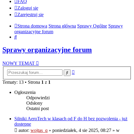
FAQ
Zaloguj się
Zarejestruj się
Strona domowa
Strona główna
Sprawy Ogólne
Sprawy
organizacyjne forum
Szukaj
Sprawy organizacyjne forum
NOWY TEMAT
Wyszukiwanie
Szukaj
zaawansowane
Tematy: 13 • Strona
1
z
1
Ogłoszenia
Odpowiedzi
Odsłony
Ostatni post
Silniki AeroTech w klasach od F do H bez pozwolenia - już
dostępne
autor:
wojtas_q
»
poniedziałek, 4 sie 2025, 08:27
» w