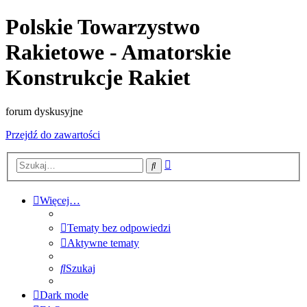
Polskie Towarzystwo
Rakietowe - Amatorskie
Konstrukcje Rakiet
forum dyskusyjne
Przejdź do zawartości
Wyszukiwanie
Szukaj
zaawansowane
Więcej…
Tematy bez odpowiedzi
Aktywne tematy
Szukaj
Dark mode