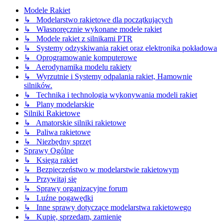
Modele Rakiet
↳ Modelarstwo rakietowe dla początkujących
↳ Własnoręcznie wykonane modele rakiet
↳ Modele rakiet z silnikami PTR
↳ Systemy odzyskiwania rakiet oraz elektronika pokładowa
↳ Oprogramowanie komputerowe
↳ Aerodynamika modelu rakiety
↳ Wyrzutnie i Systemy odpalania rakiet, Hamownie
silników.
↳ Technika i technologia wykonywania modeli rakiet
↳ Plany modelarskie
Silniki Rakietowe
↳ Amatorskie silniki rakietowe
↳ Paliwa rakietowe
↳ Niezbędny sprzęt
Sprawy Ogólne
↳ Księga rakiet
↳ Bezpieczeństwo w modelarstwie rakietowym
↳ Przywitaj się
↳ Sprawy organizacyjne forum
↳ Luźne pogawędki
↳ Inne sprawy dotyczące modelarstwa rakietowego
↳ Kupię, sprzedam, zamienię