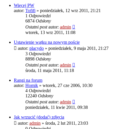
Więcej PW
autor:
Tofifi
»
poniedziałek, 12 wrz 2011, 21:21
1
Odpowiedzi
6874
Odsłony
Ostatni post
autor:
admin
wtorek, 13 wrz 2011, 11:08
Ustawienie wątku na nowym poście
autor:
placydo
»
poniedziałek, 9 maja 2011, 21:27
3
Odpowiedzi
8898
Odsłony
Ostatni post
autor:
admin
środa, 11 maja 2011, 11:18
Rangi na forum
autor:
Homik
»
wtorek, 27 cze 2006, 10:30
4
Odpowiedzi
12240
Odsłony
Ostatni post
autor:
admin
poniedziałek, 11 kwie 2011, 09:38
Jak wrzucić (dodać) zdjęcia
autor:
admin
»
środa, 2 lut 2011, 23:03
0
Odpowiedzi