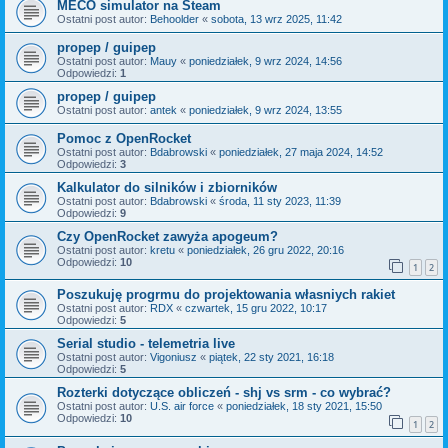
MECO simulator na Steam
Ostatni post autor:
Behoolder
«
sobota, 13 wrz 2025, 11:42
propep / guipep
Ostatni post autor:
Mauy
«
poniedziałek, 9 wrz 2024, 14:56
Odpowiedzi:
1
propep / guipep
Ostatni post autor:
antek
«
poniedziałek, 9 wrz 2024, 13:55
Pomoc z OpenRocket
Ostatni post autor:
Bdabrowski
«
poniedziałek, 27 maja 2024, 14:52
Odpowiedzi:
3
Kalkulator do silników i zbiorników
Ostatni post autor:
Bdabrowski
«
środa, 11 sty 2023, 11:39
Odpowiedzi:
9
Czy OpenRocket zawyża apogeum?
Ostatni post autor:
kretu
«
poniedziałek, 26 gru 2022, 20:16
Odpowiedzi:
10
1
2
Poszukuję progrmu do projektowania własniych rakiet
Ostatni post autor:
RDX
«
czwartek, 15 gru 2022, 10:17
Odpowiedzi:
5
Serial studio - telemetria live
Ostatni post autor:
Vigoniusz
«
piątek, 22 sty 2021, 16:18
Odpowiedzi:
5
Rozterki dotyczące obliczeń - shj vs srm - co wybrać?
Ostatni post autor:
U.S. air force
«
poniedziałek, 18 sty 2021, 15:50
Odpowiedzi:
10
1
2