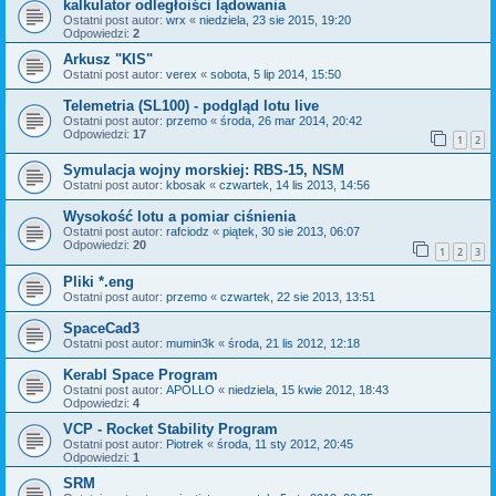
kalkulator odległoiści lądowania
Ostatni post autor:
wrx
«
niedziela, 23 sie 2015, 19:20
Odpowiedzi:
2
Arkusz "KIS"
Ostatni post autor:
verex
«
sobota, 5 lip 2014, 15:50
Telemetria (SL100) - podgląd lotu live
Ostatni post autor:
przemo
«
środa, 26 mar 2014, 20:42
Odpowiedzi:
17
1
2
Symulacja wojny morskiej: RBS-15, NSM
Ostatni post autor:
kbosak
«
czwartek, 14 lis 2013, 14:56
Wysokość lotu a pomiar ciśnienia
Ostatni post autor:
rafciodz
«
piątek, 30 sie 2013, 06:07
Odpowiedzi:
20
1
2
3
Pliki *.eng
Ostatni post autor:
przemo
«
czwartek, 22 sie 2013, 13:51
SpaceCad3
Ostatni post autor:
mumin3k
«
środa, 21 lis 2012, 12:18
Kerabl Space Program
Ostatni post autor:
APOLLO
«
niedziela, 15 kwie 2012, 18:43
Odpowiedzi:
4
VCP - Rocket Stability Program
Ostatni post autor:
Piotrek
«
środa, 11 sty 2012, 20:45
Odpowiedzi:
1
SRM