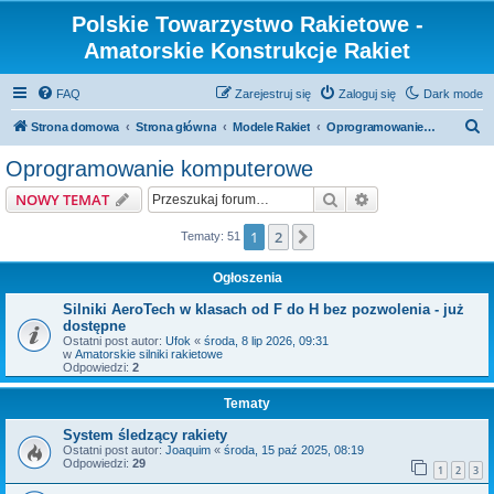
Polskie Towarzystwo Rakietowe -
Amatorskie Konstrukcje Rakiet
FAQ
Zarejestruj się
Zaloguj się
Dark mode
S
Strona domowa
Strona główna
Modele Rakiet
Oprogramowanie komputerowe
z
Oprogramowanie komputerowe
u
Szukaj
Wyszukiwanie z
NOWY TEMAT
k
a
1
2
Następna
Tematy: 51
j
Ogłoszenia
Silniki AeroTech w klasach od F do H bez pozwolenia - już
dostępne
Ostatni post autor:
Ufok
«
środa, 8 lip 2026, 09:31
w
Amatorskie silniki rakietowe
Odpowiedzi:
2
Tematy
System śledzący rakiety
Ostatni post autor:
Joaquim
«
środa, 15 paź 2025, 08:19
Odpowiedzi:
29
1
2
3