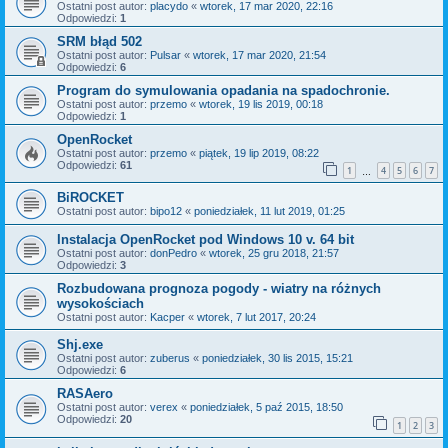
Ostatni post autor:
placydo
«
wtorek, 17 mar 2020, 22:16
Odpowiedzi:
1
SRM błąd 502
Ostatni post autor:
Pulsar
«
wtorek, 17 mar 2020, 21:54
Odpowiedzi:
6
Program do symulowania opadania na spadochronie.
Ostatni post autor:
przemo
«
wtorek, 19 lis 2019, 00:18
Odpowiedzi:
1
OpenRocket
Ostatni post autor:
przemo
«
piątek, 19 lip 2019, 08:22
Odpowiedzi:
61
1
4
5
6
7
…
BiROCKET
Ostatni post autor:
bipo12
«
poniedziałek, 11 lut 2019, 01:25
Instalacja OpenRocket pod Windows 10 v. 64 bit
Ostatni post autor:
donPedro
«
wtorek, 25 gru 2018, 21:57
Odpowiedzi:
3
Rozbudowana prognoza pogody - wiatry na różnych
wysokościach
Ostatni post autor:
Kacper
«
wtorek, 7 lut 2017, 20:24
Shj.exe
Ostatni post autor:
zuberus
«
poniedziałek, 30 lis 2015, 15:21
Odpowiedzi:
6
RASAero
Ostatni post autor:
verex
«
poniedziałek, 5 paź 2015, 18:50
Odpowiedzi:
20
1
2
3