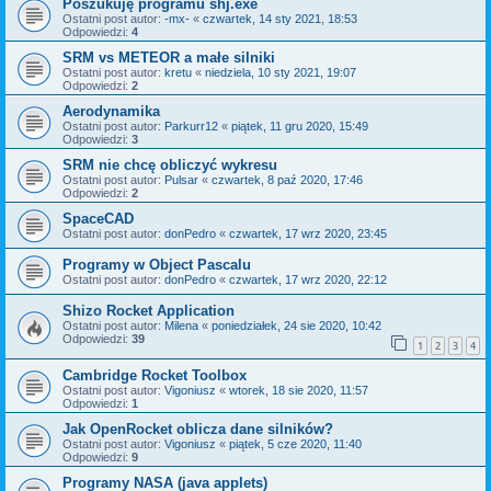
Poszukuję programu shj.exe
Ostatni post autor:
-mx-
«
czwartek, 14 sty 2021, 18:53
Odpowiedzi:
4
SRM vs METEOR a małe silniki
Ostatni post autor:
kretu
«
niedziela, 10 sty 2021, 19:07
Odpowiedzi:
2
Aerodynamika
Ostatni post autor:
Parkurr12
«
piątek, 11 gru 2020, 15:49
Odpowiedzi:
3
SRM nie chcę obliczyć wykresu
Ostatni post autor:
Pulsar
«
czwartek, 8 paź 2020, 17:46
Odpowiedzi:
2
SpaceCAD
Ostatni post autor:
donPedro
«
czwartek, 17 wrz 2020, 23:45
Programy w Object Pascalu
Ostatni post autor:
donPedro
«
czwartek, 17 wrz 2020, 22:12
Shizo Rocket Application
Ostatni post autor:
Milena
«
poniedziałek, 24 sie 2020, 10:42
Odpowiedzi:
39
1
2
3
4
Cambridge Rocket Toolbox
Ostatni post autor:
Vigoniusz
«
wtorek, 18 sie 2020, 11:57
Odpowiedzi:
1
Jak OpenRocket oblicza dane silników?
Ostatni post autor:
Vigoniusz
«
piątek, 5 cze 2020, 11:40
Odpowiedzi:
9
Programy NASA (java applets)