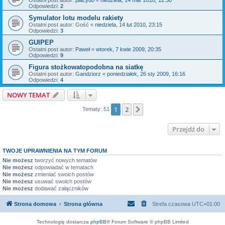
Ostatni post autor:
placydo
«
niedziela, 14 mar 2010, 12:30
Odpowiedzi:
2
Symulator lotu modelu rakiety
Ostatni post autor:
Gość
«
niedziela, 14 lut 2010, 23:15
Odpowiedzi:
3
GUIPEP
Ostatni post autor:
Paweł
«
wtorek, 7 kwie 2009, 20:35
Odpowiedzi:
9
Figura stożkowatopodobna na siatkę
Ostatni post autor:
Gandziorz
«
poniedziałek, 26 sty 2009, 16:16
Odpowiedzi:
4
NOWY TEMAT
1
2
Następna
Tematy: 51
Przejdź do
TWOJE UPRAWNIENIA NA TYM FORUM
Nie możesz
tworzyć nowych tematów
Nie możesz
odpowiadać w tematach
Nie możesz
zmieniać swoich postów
Nie możesz
usuwać swoich postów
Nie możesz
dodawać załączników
Strona domowa
Strona główna
Strefa czasowa
UTC+01:00
Technologię dostarcza
phpBB
® Forum Software © phpBB Limited