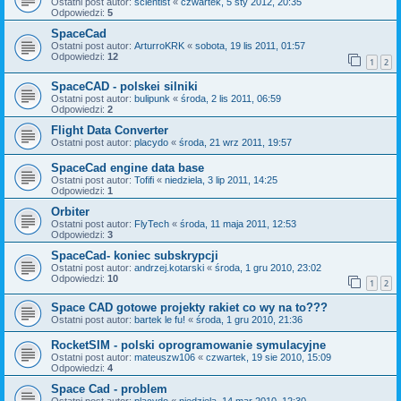
Ostatni post autor:
scientist
«
czwartek, 5 sty 2012, 20:35
Odpowiedzi:
5
SpaceCad
Ostatni post autor:
ArturroKRK
«
sobota, 19 lis 2011, 01:57
Odpowiedzi:
12
1
2
SpaceCAD - polskei silniki
Ostatni post autor:
bulipunk
«
środa, 2 lis 2011, 06:59
Odpowiedzi:
2
Flight Data Converter
Ostatni post autor:
placydo
«
środa, 21 wrz 2011, 19:57
SpaceCad engine data base
Ostatni post autor:
Tofifi
«
niedziela, 3 lip 2011, 14:25
Odpowiedzi:
1
Orbiter
Ostatni post autor:
FlyTech
«
środa, 11 maja 2011, 12:53
Odpowiedzi:
3
SpaceCad- koniec subskrypcji
Ostatni post autor:
andrzej.kotarski
«
środa, 1 gru 2010, 23:02
Odpowiedzi:
10
1
2
Space CAD gotowe projekty rakiet co wy na to???
Ostatni post autor:
bartek le fu!
«
środa, 1 gru 2010, 21:36
RocketSIM - polski oprogramowanie symulacyjne
Ostatni post autor:
mateuszw106
«
czwartek, 19 sie 2010, 15:09
Odpowiedzi:
4
Space Cad - problem