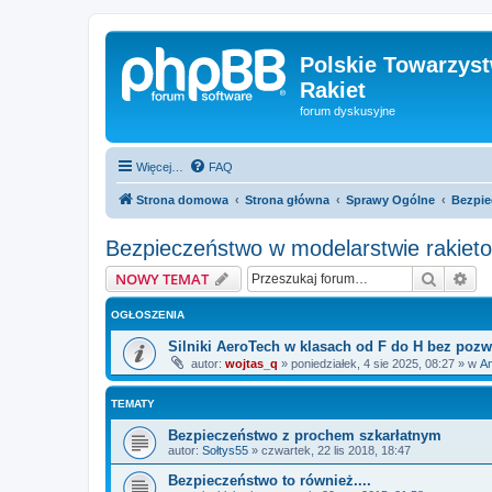
Polskie Towarzyst
Rakiet
forum dyskusyjne
Więcej…
FAQ
Strona domowa
Strona główna
Sprawy Ogólne
Bezpie
Bezpieczeństwo w modelarstwie rakie
Szukaj
Wy
NOWY TEMAT
OGŁOSZENIA
Silniki AeroTech w klasach od F do H bez pozw
autor:
wojtas_q
»
poniedziałek, 4 sie 2025, 08:27
» w
Am
TEMATY
Bezpieczeństwo z prochem szkarłatnym
autor:
Sołtys55
»
czwartek, 22 lis 2018, 18:47
Bezpieczeństwo to również....