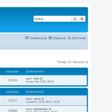
Szukaj
Wyszukiwanie z
Zarejestruj się
Zaloguj się
Dark mode
Tematy: 10 • Strona
1
z
1
ODSŁONY
OSTATNI POST
autor:
Ufok
21164
środa, 8 lip 2026, 09:31
ODSŁONY
OSTATNI POST
autor:
verex
17217
czwartek, 22 lis 2018, 22:32
autor:
jaskiniowiec
10966
środa, 30 wrz 2015, 22:31