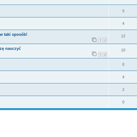
5
4
w taki sposób!
12
1
2
szę nauczyć
10
1
2
0
4
2
0