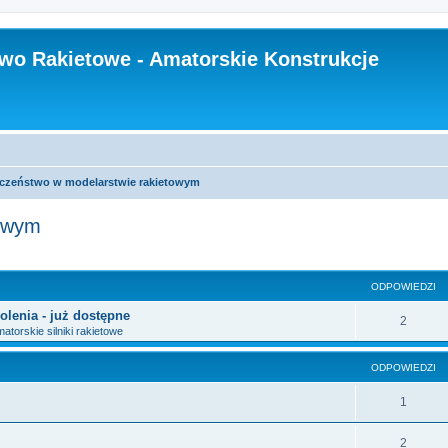
wo Rakietowe - Amatorskie Konstrukcje
czeństwo w modelarstwie rakietowym
towym
szukiwanie zaawansowane
ODPOWIEDZI
olenia - już dostępne
2
atorskie silniki rakietowe
ODPOWIEDZI
1
2