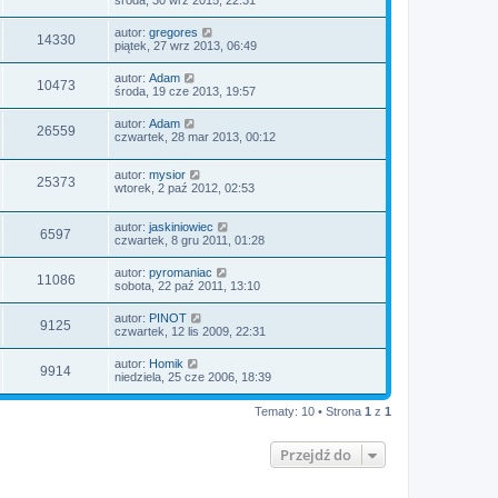
autor:
gregores
14330
piątek, 27 wrz 2013, 06:49
autor:
Adam
10473
środa, 19 cze 2013, 19:57
autor:
Adam
26559
czwartek, 28 mar 2013, 00:12
autor:
mysior
25373
wtorek, 2 paź 2012, 02:53
autor:
jaskiniowiec
6597
czwartek, 8 gru 2011, 01:28
autor:
pyromaniac
11086
sobota, 22 paź 2011, 13:10
autor:
PINOT
9125
czwartek, 12 lis 2009, 22:31
autor:
Homik
9914
niedziela, 25 cze 2006, 18:39
Tematy: 10 • Strona
1
z
1
Przejdź do