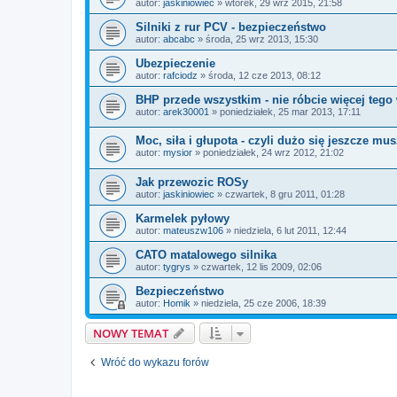
autor:
jaskiniowiec
»
wtorek, 29 wrz 2015, 21:58
Silniki z rur PCV - bezpieczeństwo
autor:
abcabc
»
środa, 25 wrz 2013, 15:30
Ubezpieczenie
autor:
rafciodz
»
środa, 12 cze 2013, 08:12
BHP przede wszystkim - nie róbcie więcej tego 
autor:
arek30001
»
poniedziałek, 25 mar 2013, 17:11
Moc, siła i głupota - czyli dużo się jeszcze mu
autor:
mysior
»
poniedziałek, 24 wrz 2012, 21:02
Jak przewozic ROSy
autor:
jaskiniowiec
»
czwartek, 8 gru 2011, 01:28
Karmelek pyłowy
autor:
mateuszw106
»
niedziela, 6 lut 2011, 12:44
CATO matalowego silnika
autor:
tygrys
»
czwartek, 12 lis 2009, 02:06
Bezpieczeństwo
autor:
Homik
»
niedziela, 25 cze 2006, 18:39
NOWY TEMAT
Wróć do wykazu forów