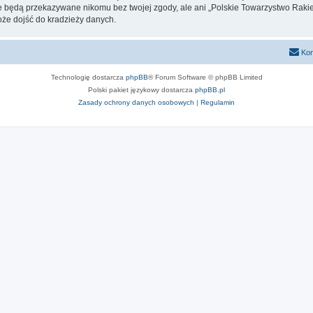
nie będą przekazywane nikomu bez twojej zgody, ale ani „Polskie Towarzystwo Raki
oże dojść do kradzieży danych.
Kon
Technologię dostarcza
phpBB
® Forum Software © phpBB Limited
Polski pakiet językowy dostarcza
phpBB.pl
Zasady ochrony danych osobowych
|
Regulamin