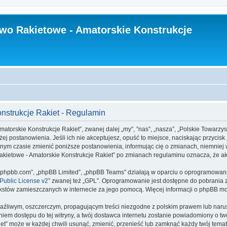
wo Rakietowe - Amatorskie Konstrukcje
nstrukcje Rakiet - Regulamin
matorskie Konstrukcje Rakiet”, zwanej dalej „my”, ”nas”, „nasza”, „Polskie Towarzy
iżej postanowienia. Jeśli ich nie akceptujesz, opuść to miejsce, naciskając przycisk
ym czasie zmienić poniższe postanowienia, informując cię o zmianach, niemniej w
 Rakietowe - Amatorskie Konstrukcje Rakiet” po zmianach regulaminu oznacza, że 
www.phpbb.com”, „phpBB Limited”, „phpBB Teams” działają w oparciu o oprogramowan
ublic License v2
” zwanej też „GPL”. Oprogramowanie jest dostępne do pobrania 
ą tekstów zamieszczanych w internecie za jego pomocą. Więcej informacji o phpBB m
aźliwym, oszczerczym, propagującym treści niezgodne z polskim prawem lub narus
iem dostępu do tej witryny, a twój dostawca internetu zostanie powiadomiony o 
et” może w każdej chwili usunąć, zmienić, przenieść lub zamknąć każdy twój tem