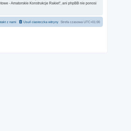
etowe - Amatorskie Konstrukcje Rakiet”, ani phpBB nie ponosi
takt z nami
Usuń ciasteczka witryny
Strefa czasowa
UTC+01:00