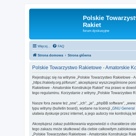
Polskie Towarzyst
Rakiet
forum dyskusyjne
Więcej…
FAQ
Strona domowa
Strona główna
Polskie Towarzystwo Rakietowe - Amatorskie Ko
Rejestrując się na witrynie „Polskie Towarzystwo Rakietowe - A
„https://rakiety.org.pl/forum”, akceptujesz wyszczególnione pon
Rakietowe - Amatorskie Konstrukcje Rakiet” ma prawo w dowoln
tego regulaminu. Korzystanie z witryny „Polskie Towarzystwo
Nasze fora zwane też „one”, „ich”, „je”, „phpBB software”, „
typu witryny (bulletin board), wydane na licencji „
GNU General P
ułatwia dyskusje przez internet, a jego autorzy nie kontroluj
Akceptujesz zakaz publikowania wypowiedzi o charakterze obr
tego zakazu może skutkować dla ciebie całkowitym zablokowan
„Polskie Towarzystwo Rakietowe - Amatorskie Konstrukcje Raki