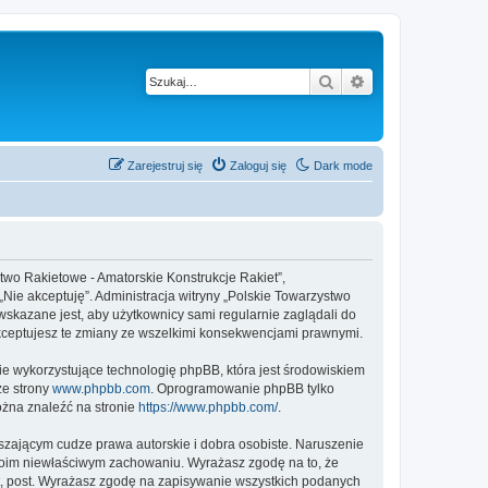
Szukaj
Wyszukiwanie z
Zarejestruj się
Zaloguj się
Dark mode
stwo Rakietowe - Amatorskie Konstrukcje Rakiet”,
 „Nie akceptuję”. Administracja witryny „Polskie Towarzystwo
skazane jest, aby użytkownicy sami regularnie zaglądali do
akceptujesz te zmiany ze wszelkimi konsekwencjami prawnymi.
ie wykorzystujące technologię phpBB, która jest środowiskiem
ze strony
www.phpbb.com
. Oprogramowanie phpBB tylko
ożna znaleźć na stronie
https://www.phpbb.com/
.
zającym cudze prawa autorskie i dobra osobiste. Naruszenie
twoim niewłaściwym zachowaniu. Wyrażasz zgodę na to, że
at, post. Wyrażasz zgodę na zapisywanie wszystkich podanych