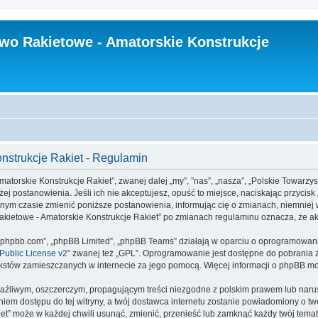
wo Rakietowe - Amatorskie Konstrukcje
nstrukcje Rakiet - Regulamin
matorskie Konstrukcje Rakiet”, zwanej dalej „my”, ”nas”, „nasza”, „Polskie Towarzy
iżej postanowienia. Jeśli ich nie akceptujesz, opuść to miejsce, naciskając przycisk
ym czasie zmienić poniższe postanowienia, informując cię o zmianach, niemniej w
 Rakietowe - Amatorskie Konstrukcje Rakiet” po zmianach regulaminu oznacza, że 
www.phpbb.com”, „phpBB Limited”, „phpBB Teams” działają w oparciu o oprogramowan
ublic License v2
” zwanej też „GPL”. Oprogramowanie jest dostępne do pobrania 
ą tekstów zamieszczanych w internecie za jego pomocą. Więcej informacji o phpBB m
aźliwym, oszczerczym, propagującym treści niezgodne z polskim prawem lub narus
iem dostępu do tej witryny, a twój dostawca internetu zostanie powiadomiony o 
et” może w każdej chwili usunąć, zmienić, przenieść lub zamknąć każdy twój tem