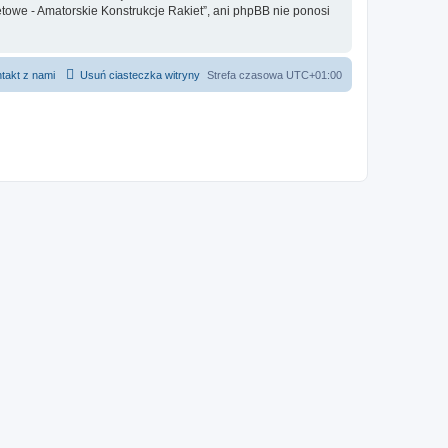
etowe - Amatorskie Konstrukcje Rakiet”, ani phpBB nie ponosi
takt z nami
Usuń ciasteczka witryny
Strefa czasowa
UTC+01:00