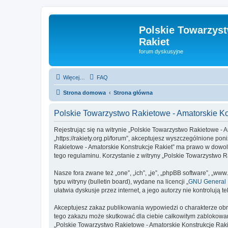
Polskie Towarzyst
Rakiet
forum dyskusyjne
Więcej…
FAQ
Strona domowa
Strona główna
Polskie Towarzystwo Rakietowe - Amatorskie Ko
Rejestrując się na witrynie „Polskie Towarzystwo Rakietowe - A
„https://rakiety.org.pl/forum”, akceptujesz wyszczególnione pon
Rakietowe - Amatorskie Konstrukcje Rakiet” ma prawo w dowoln
tego regulaminu. Korzystanie z witryny „Polskie Towarzystwo
Nasze fora zwane też „one”, „ich”, „je”, „phpBB software”, „
typu witryny (bulletin board), wydane na licencji „
GNU General P
ułatwia dyskusje przez internet, a jego autorzy nie kontroluj
Akceptujesz zakaz publikowania wypowiedzi o charakterze obr
tego zakazu może skutkować dla ciebie całkowitym zablokowan
„Polskie Towarzystwo Rakietowe - Amatorskie Konstrukcje Raki