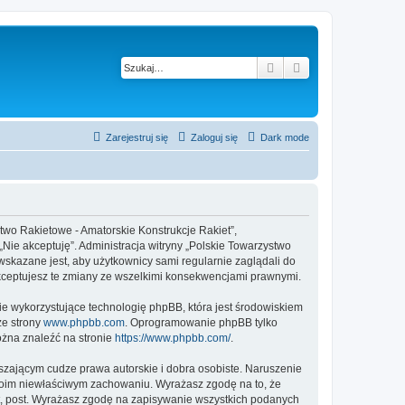
Szukaj
Wyszukiwanie z
Zarejestruj się
Zaloguj się
Dark mode
stwo Rakietowe - Amatorskie Konstrukcje Rakiet”,
 „Nie akceptuję”. Administracja witryny „Polskie Towarzystwo
skazane jest, aby użytkownicy sami regularnie zaglądali do
akceptujesz te zmiany ze wszelkimi konsekwencjami prawnymi.
ie wykorzystujące technologię phpBB, która jest środowiskiem
ze strony
www.phpbb.com
. Oprogramowanie phpBB tylko
ożna znaleźć na stronie
https://www.phpbb.com/
.
zającym cudze prawa autorskie i dobra osobiste. Naruszenie
twoim niewłaściwym zachowaniu. Wyrażasz zgodę na to, że
at, post. Wyrażasz zgodę na zapisywanie wszystkich podanych