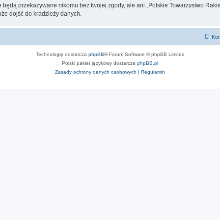
nie będą przekazywane nikomu bez twojej zgody, ale ani „Polskie Towarzystwo Raki
oże dojść do kradzieży danych.
Kon
Technologię dostarcza
phpBB
® Forum Software © phpBB Limited
Polski pakiet językowy dostarcza
phpBB.pl
Zasady ochrony danych osobowych
|
Regulamin