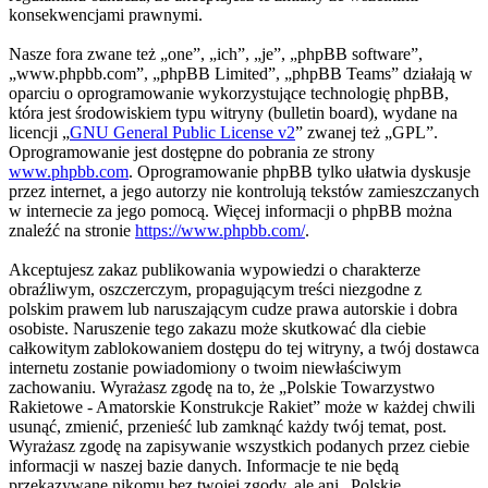
konsekwencjami prawnymi.
Nasze fora zwane też „one”, „ich”, „je”, „phpBB software”,
„www.phpbb.com”, „phpBB Limited”, „phpBB Teams” działają w
oparciu o oprogramowanie wykorzystujące technologię phpBB,
która jest środowiskiem typu witryny (bulletin board), wydane na
licencji „
GNU General Public License v2
” zwanej też „GPL”.
Oprogramowanie jest dostępne do pobrania ze strony
www.phpbb.com
. Oprogramowanie phpBB tylko ułatwia dyskusje
przez internet, a jego autorzy nie kontrolują tekstów zamieszczanych
w internecie za jego pomocą. Więcej informacji o phpBB można
znaleźć na stronie
https://www.phpbb.com/
.
Akceptujesz zakaz publikowania wypowiedzi o charakterze
obraźliwym, oszczerczym, propagującym treści niezgodne z
polskim prawem lub naruszającym cudze prawa autorskie i dobra
osobiste. Naruszenie tego zakazu może skutkować dla ciebie
całkowitym zablokowaniem dostępu do tej witryny, a twój dostawca
internetu zostanie powiadomiony o twoim niewłaściwym
zachowaniu. Wyrażasz zgodę na to, że „Polskie Towarzystwo
Rakietowe - Amatorskie Konstrukcje Rakiet” może w każdej chwili
usunąć, zmienić, przenieść lub zamknąć każdy twój temat, post.
Wyrażasz zgodę na zapisywanie wszystkich podanych przez ciebie
informacji w naszej bazie danych. Informacje te nie będą
przekazywane nikomu bez twojej zgody, ale ani „Polskie