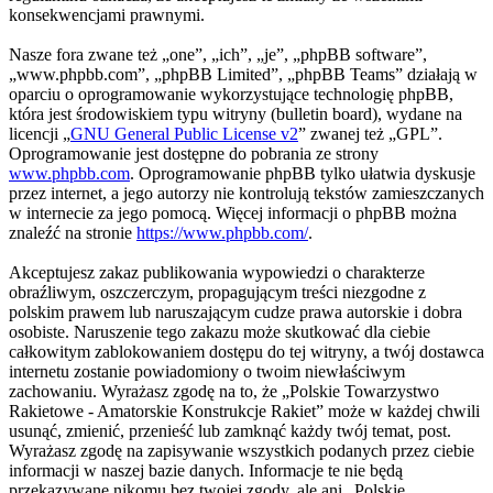
konsekwencjami prawnymi.
Nasze fora zwane też „one”, „ich”, „je”, „phpBB software”,
„www.phpbb.com”, „phpBB Limited”, „phpBB Teams” działają w
oparciu o oprogramowanie wykorzystujące technologię phpBB,
która jest środowiskiem typu witryny (bulletin board), wydane na
licencji „
GNU General Public License v2
” zwanej też „GPL”.
Oprogramowanie jest dostępne do pobrania ze strony
www.phpbb.com
. Oprogramowanie phpBB tylko ułatwia dyskusje
przez internet, a jego autorzy nie kontrolują tekstów zamieszczanych
w internecie za jego pomocą. Więcej informacji o phpBB można
znaleźć na stronie
https://www.phpbb.com/
.
Akceptujesz zakaz publikowania wypowiedzi o charakterze
obraźliwym, oszczerczym, propagującym treści niezgodne z
polskim prawem lub naruszającym cudze prawa autorskie i dobra
osobiste. Naruszenie tego zakazu może skutkować dla ciebie
całkowitym zablokowaniem dostępu do tej witryny, a twój dostawca
internetu zostanie powiadomiony o twoim niewłaściwym
zachowaniu. Wyrażasz zgodę na to, że „Polskie Towarzystwo
Rakietowe - Amatorskie Konstrukcje Rakiet” może w każdej chwili
usunąć, zmienić, przenieść lub zamknąć każdy twój temat, post.
Wyrażasz zgodę na zapisywanie wszystkich podanych przez ciebie
informacji w naszej bazie danych. Informacje te nie będą
przekazywane nikomu bez twojej zgody, ale ani „Polskie