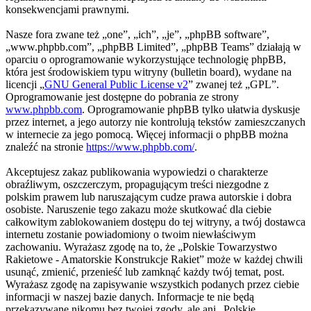
konsekwencjami prawnymi.
Nasze fora zwane też „one”, „ich”, „je”, „phpBB software”,
„www.phpbb.com”, „phpBB Limited”, „phpBB Teams” działają w
oparciu o oprogramowanie wykorzystujące technologię phpBB,
która jest środowiskiem typu witryny (bulletin board), wydane na
licencji „
GNU General Public License v2
” zwanej też „GPL”.
Oprogramowanie jest dostępne do pobrania ze strony
www.phpbb.com
. Oprogramowanie phpBB tylko ułatwia dyskusje
przez internet, a jego autorzy nie kontrolują tekstów zamieszczanych
w internecie za jego pomocą. Więcej informacji o phpBB można
znaleźć na stronie
https://www.phpbb.com/
.
Akceptujesz zakaz publikowania wypowiedzi o charakterze
obraźliwym, oszczerczym, propagującym treści niezgodne z
polskim prawem lub naruszającym cudze prawa autorskie i dobra
osobiste. Naruszenie tego zakazu może skutkować dla ciebie
całkowitym zablokowaniem dostępu do tej witryny, a twój dostawca
internetu zostanie powiadomiony o twoim niewłaściwym
zachowaniu. Wyrażasz zgodę na to, że „Polskie Towarzystwo
Rakietowe - Amatorskie Konstrukcje Rakiet” może w każdej chwili
usunąć, zmienić, przenieść lub zamknąć każdy twój temat, post.
Wyrażasz zgodę na zapisywanie wszystkich podanych przez ciebie
informacji w naszej bazie danych. Informacje te nie będą
przekazywane nikomu bez twojej zgody, ale ani „Polskie