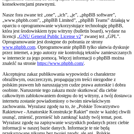
konsekwencjami prawnymi.
Nasze fora zwane też „one”, „ich”, „je”, „phpBB software”,
„www.phpbb.com”, „phpBB Limited”, „phpBB Teams” działają w
oparciu o oprogramowanie wykorzystujące technologię phpBB,
która jest środowiskiem typu witryny (bulletin board), wydane na
licencji „
GNU General Public License v2
” zwanej też „GPL”.
Oprogramowanie jest dostępne do pobrania ze strony
www.phpbb.com
. Oprogramowanie phpBB tylko ułatwia dyskusje
przez internet, a jego autorzy nie kontrolują tekstów zamieszczanych
w internecie za jego pomocą. Więcej informacji o phpBB można
znaleźć na stronie
https://www.phpbb.com/
.
Akceptujesz zakaz publikowania wypowiedzi o charakterze
obraźliwym, oszczerczym, propagującym treści niezgodne z
polskim prawem lub naruszającym cudze prawa autorskie i dobra
osobiste. Naruszenie tego zakazu może skutkować dla ciebie
całkowitym zablokowaniem dostępu do tej witryny, a twój dostawca
internetu zostanie powiadomiony o twoim niewłaściwym
zachowaniu. Wyrażasz zgodę na to, że „Polskie Towarzystwo
Rakietowe - Amatorskie Konstrukcje Rakiet” może w każdej chwili
usunąć, zmienić, przenieść lub zamknąć każdy twój temat, post.
Wyrażasz zgodę na zapisywanie wszystkich podanych przez ciebie
informacji w naszej bazie danych. Informacje te nie będą
przekazywane nikomu bez twojej zgody, ale ani „Polskie