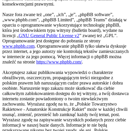
konsekwencjami prawnymi.
Nasze fora zwane też „one”, „ich”, „je”, „phpBB software”,
„www.phpbb.com”, „phpBB Limited”, „phpBB Teams” działają w
oparciu o oprogramowanie wykorzystujące technologię phpBB,
która jest środowiskiem typu witryny (bulletin board), wydane na
licencji „
GNU General Public License v2
” zwanej też „GPL”.
Oprogramowanie jest dostępne do pobrania ze strony
www.phpbb.com
. Oprogramowanie phpBB tylko ułatwia dyskusje
przez internet, a jego autorzy nie kontrolują tekstów zamieszczanych
w internecie za jego pomocą. Więcej informacji o phpBB można
znaleźć na stronie
https://www.phpbb.com/
.
Akceptujesz zakaz publikowania wypowiedzi o charakterze
obraźliwym, oszczerczym, propagującym treści niezgodne z
polskim prawem lub naruszającym cudze prawa autorskie i dobra
osobiste. Naruszenie tego zakazu może skutkować dla ciebie
całkowitym zablokowaniem dostępu do tej witryny, a twój dostawca
internetu zostanie powiadomiony o twoim niewłaściwym
zachowaniu. Wyrażasz zgodę na to, że „Polskie Towarzystwo
Rakietowe - Amatorskie Konstrukcje Rakiet” może w każdej chwili
usunąć, zmienić, przenieść lub zamknąć każdy twój temat, post.
Wyrażasz zgodę na zapisywanie wszystkich podanych przez ciebie
informacji w naszej bazie danych. Informacje te nie będą
przekazywane nikomu bez twojej zgody, ale ani „Polskie