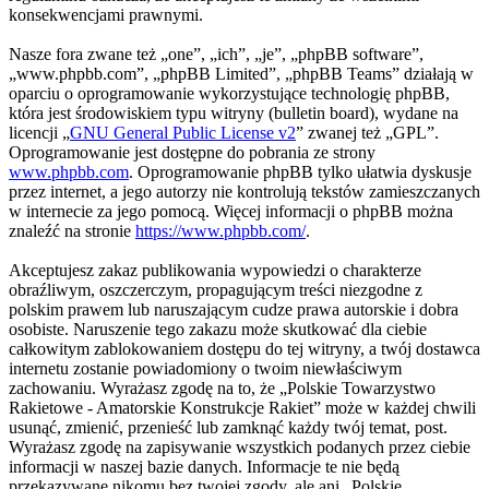
konsekwencjami prawnymi.
Nasze fora zwane też „one”, „ich”, „je”, „phpBB software”,
„www.phpbb.com”, „phpBB Limited”, „phpBB Teams” działają w
oparciu o oprogramowanie wykorzystujące technologię phpBB,
która jest środowiskiem typu witryny (bulletin board), wydane na
licencji „
GNU General Public License v2
” zwanej też „GPL”.
Oprogramowanie jest dostępne do pobrania ze strony
www.phpbb.com
. Oprogramowanie phpBB tylko ułatwia dyskusje
przez internet, a jego autorzy nie kontrolują tekstów zamieszczanych
w internecie za jego pomocą. Więcej informacji o phpBB można
znaleźć na stronie
https://www.phpbb.com/
.
Akceptujesz zakaz publikowania wypowiedzi o charakterze
obraźliwym, oszczerczym, propagującym treści niezgodne z
polskim prawem lub naruszającym cudze prawa autorskie i dobra
osobiste. Naruszenie tego zakazu może skutkować dla ciebie
całkowitym zablokowaniem dostępu do tej witryny, a twój dostawca
internetu zostanie powiadomiony o twoim niewłaściwym
zachowaniu. Wyrażasz zgodę na to, że „Polskie Towarzystwo
Rakietowe - Amatorskie Konstrukcje Rakiet” może w każdej chwili
usunąć, zmienić, przenieść lub zamknąć każdy twój temat, post.
Wyrażasz zgodę na zapisywanie wszystkich podanych przez ciebie
informacji w naszej bazie danych. Informacje te nie będą
przekazywane nikomu bez twojej zgody, ale ani „Polskie