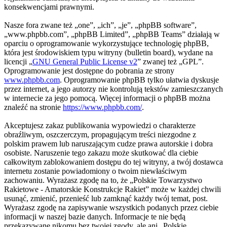
konsekwencjami prawnymi.
Nasze fora zwane też „one”, „ich”, „je”, „phpBB software”,
„www.phpbb.com”, „phpBB Limited”, „phpBB Teams” działają w
oparciu o oprogramowanie wykorzystujące technologię phpBB,
która jest środowiskiem typu witryny (bulletin board), wydane na
licencji „
GNU General Public License v2
” zwanej też „GPL”.
Oprogramowanie jest dostępne do pobrania ze strony
www.phpbb.com
. Oprogramowanie phpBB tylko ułatwia dyskusje
przez internet, a jego autorzy nie kontrolują tekstów zamieszczanych
w internecie za jego pomocą. Więcej informacji o phpBB można
znaleźć na stronie
https://www.phpbb.com/
.
Akceptujesz zakaz publikowania wypowiedzi o charakterze
obraźliwym, oszczerczym, propagującym treści niezgodne z
polskim prawem lub naruszającym cudze prawa autorskie i dobra
osobiste. Naruszenie tego zakazu może skutkować dla ciebie
całkowitym zablokowaniem dostępu do tej witryny, a twój dostawca
internetu zostanie powiadomiony o twoim niewłaściwym
zachowaniu. Wyrażasz zgodę na to, że „Polskie Towarzystwo
Rakietowe - Amatorskie Konstrukcje Rakiet” może w każdej chwili
usunąć, zmienić, przenieść lub zamknąć każdy twój temat, post.
Wyrażasz zgodę na zapisywanie wszystkich podanych przez ciebie
informacji w naszej bazie danych. Informacje te nie będą
przekazywane nikomu bez twojej zgody, ale ani „Polskie