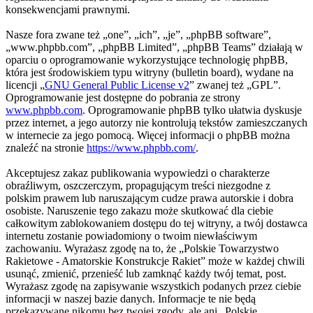
konsekwencjami prawnymi.
Nasze fora zwane też „one”, „ich”, „je”, „phpBB software”,
„www.phpbb.com”, „phpBB Limited”, „phpBB Teams” działają w
oparciu o oprogramowanie wykorzystujące technologię phpBB,
która jest środowiskiem typu witryny (bulletin board), wydane na
licencji „
GNU General Public License v2
” zwanej też „GPL”.
Oprogramowanie jest dostępne do pobrania ze strony
www.phpbb.com
. Oprogramowanie phpBB tylko ułatwia dyskusje
przez internet, a jego autorzy nie kontrolują tekstów zamieszczanych
w internecie za jego pomocą. Więcej informacji o phpBB można
znaleźć na stronie
https://www.phpbb.com/
.
Akceptujesz zakaz publikowania wypowiedzi o charakterze
obraźliwym, oszczerczym, propagującym treści niezgodne z
polskim prawem lub naruszającym cudze prawa autorskie i dobra
osobiste. Naruszenie tego zakazu może skutkować dla ciebie
całkowitym zablokowaniem dostępu do tej witryny, a twój dostawca
internetu zostanie powiadomiony o twoim niewłaściwym
zachowaniu. Wyrażasz zgodę na to, że „Polskie Towarzystwo
Rakietowe - Amatorskie Konstrukcje Rakiet” może w każdej chwili
usunąć, zmienić, przenieść lub zamknąć każdy twój temat, post.
Wyrażasz zgodę na zapisywanie wszystkich podanych przez ciebie
informacji w naszej bazie danych. Informacje te nie będą
przekazywane nikomu bez twojej zgody, ale ani „Polskie