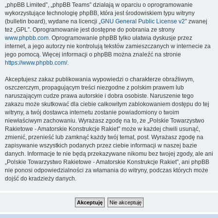
„phpBB Limited”, „phpBB Teams” działają w oparciu o oprogramowanie
wykorzystujące technologię phpBB, która jest środowiskiem typu witryny
(bulletin board), wydane na licencji „
GNU General Public License v2
” zwanej
też „GPL”. Oprogramowanie jest dostępne do pobrania ze strony
www.phpbb.com
. Oprogramowanie phpBB tylko ułatwia dyskusje przez
internet, a jego autorzy nie kontrolują tekstów zamieszczanych w internecie za
jego pomocą. Więcej informacji o phpBB można znaleźć na stronie
https://www.phpbb.com/
.
Akceptujesz zakaz publikowania wypowiedzi o charakterze obraźliwym,
oszczerczym, propagującym treści niezgodne z polskim prawem lub
naruszającym cudze prawa autorskie i dobra osobiste. Naruszenie tego
zakazu może skutkować dla ciebie całkowitym zablokowaniem dostępu do tej
witryny, a twój dostawca internetu zostanie powiadomiony o twoim
niewłaściwym zachowaniu. Wyrażasz zgodę na to, że „Polskie Towarzystwo
Rakietowe - Amatorskie Konstrukcje Rakiet” może w każdej chwili usunąć,
zmienić, przenieść lub zamknąć każdy twój temat, post. Wyrażasz zgodę na
zapisywanie wszystkich podanych przez ciebie informacji w naszej bazie
danych. Informacje te nie będą przekazywane nikomu bez twojej zgody, ale ani
„Polskie Towarzystwo Rakietowe - Amatorskie Konstrukcje Rakiet”, ani phpBB
nie ponosi odpowiedzialności za włamania do witryny, podczas których może
dojść do kradzieży danych.