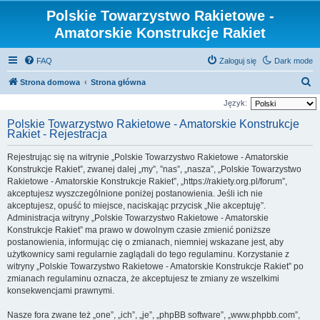
Polskie Towarzystwo Rakietowe -
Amatorskie Konstrukcje Rakiet
FAQ
Zaloguj się
Dark mode
S
Strona domowa
Strona główna
z
Język:
u
Polskie Towarzystwo Rakietowe - Amatorskie Konstrukcje
Rakiet - Rejestracja
k
a
Rejestrując się na witrynie „Polskie Towarzystwo Rakietowe - Amatorskie
j
Konstrukcje Rakiet”, zwanej dalej „my”, ”nas”, „nasza”, „Polskie Towarzystwo
Rakietowe - Amatorskie Konstrukcje Rakiet”, „https://rakiety.org.pl/forum”,
akceptujesz wyszczególnione poniżej postanowienia. Jeśli ich nie
akceptujesz, opuść to miejsce, naciskając przycisk „Nie akceptuję”.
Administracja witryny „Polskie Towarzystwo Rakietowe - Amatorskie
Konstrukcje Rakiet” ma prawo w dowolnym czasie zmienić poniższe
postanowienia, informując cię o zmianach, niemniej wskazane jest, aby
użytkownicy sami regularnie zaglądali do tego regulaminu. Korzystanie z
witryny „Polskie Towarzystwo Rakietowe - Amatorskie Konstrukcje Rakiet” po
zmianach regulaminu oznacza, że akceptujesz te zmiany ze wszelkimi
konsekwencjami prawnymi.
Nasze fora zwane też „one”, „ich”, „je”, „phpBB software”, „www.phpbb.com”,