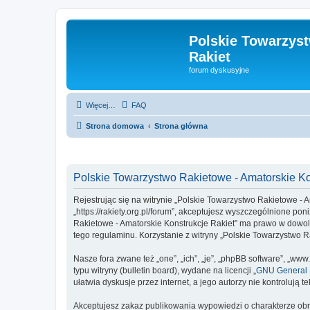
Polskie Towarzyst
Rakiet
forum dyskusyjne
Więcej…
FAQ
Strona domowa
Strona główna
Polskie Towarzystwo Rakietowe - Amatorskie Kon
Rejestrując się na witrynie „Polskie Towarzystwo Rakietowe - A
„https://rakiety.org.pl/forum”, akceptujesz wyszczególnione pon
Rakietowe - Amatorskie Konstrukcje Rakiet” ma prawo w dowoln
tego regulaminu. Korzystanie z witryny „Polskie Towarzystwo
Nasze fora zwane też „one”, „ich”, „je”, „phpBB software”, „
typu witryny (bulletin board), wydane na licencji „
GNU General P
ułatwia dyskusje przez internet, a jego autorzy nie kontroluj
Akceptujesz zakaz publikowania wypowiedzi o charakterze obr