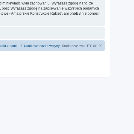
twoim niewłaściwym zachowaniu. Wyrażasz zgodę na to, że
at, post. Wyrażasz zgodę na zapisywanie wszystkich podanych
etowe - Amatorskie Konstrukcje Rakiet”, ani phpBB nie ponosi
takt z nami
Usuń ciasteczka witryny
Strefa czasowa
UTC+01:00