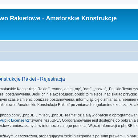
wo Rakietowe - Amatorskie Konstrukcje
strukcje Rakiet - Rejestracja
matorskie Konstrukcje Rakiet”, zwanej dalej „my”, ”nas”, „nasza”, „Polskie Towarzy
iżej postanowienia. Jeśli ich nie akceptujesz, opuść to miejsce, naciskając przycisk
ym czasie zmienić poniższe postanowienia, informując cię o zmianach, niemniej w
 Rakietowe - Amatorskie Konstrukcje Rakiet” po zmianach regulaminu oznacza, że 
www.phpbb.com”, „phpBB Limited”, „phpBB Teams” działają w oparciu o oprogramowan
ublic License v2
” zwanej też „GPL”. Oprogramowanie jest dostępne do pobrania 
ą tekstów zamieszczanych w internecie za jego pomocą. Więcej informacji o phpBB m
aźliwym, oszczerczym, propagującym treści niezgodne z polskim prawem lub narus