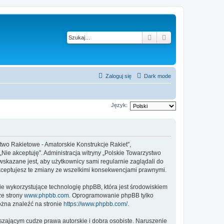
Szukaj
Wyszukiwanie z
Zaloguj się
Dark mode
Język:
stwo Rakietowe - Amatorskie Konstrukcje Rakiet”,
 „Nie akceptuję”. Administracja witryny „Polskie Towarzystwo
skazane jest, aby użytkownicy sami regularnie zaglądali do
akceptujesz te zmiany ze wszelkimi konsekwencjami prawnymi.
ie wykorzystujące technologię phpBB, która jest środowiskiem
ze strony
www.phpbb.com
. Oprogramowanie phpBB tylko
ożna znaleźć na stronie
https://www.phpbb.com/
.
zającym cudze prawa autorskie i dobra osobiste. Naruszenie