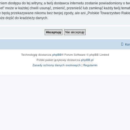
iem dostępu do tej witryny, a twój dostawca internetu zostanie powiadomiony o 
et” może w każdej chwili usunąć, zmienić, przenieść lub zamknąć każdy twój tem
nie będą przekazywane nikomu bez twojej zgody, ale ani „Polskie Towarzystwo Raki
oże dojść do kradzieży danych.
Kon
Technologię dostarcza
phpBB
® Forum Software © phpBB Limited
Polski pakiet językowy dostarcza
phpBB.pl
Zasady ochrony danych osobowych
|
Regulamin