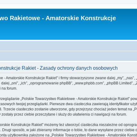
wo Rakietowe - Amatorskie Konstrukcje
onstrukcje Rakiet - Zasady ochrony danych osobowych
e - Amatorskie Konstrukcje Rakiet” i firmy stowarzyszone zwane dalej „my”, „nas”,
ane dalej „oni”, „ich”, „oprogramowanie phpBB”, „www.phpbb.com”, „phpBB Limited”, 
i na forum.
rzeglądanie „Polskie Towarzystwo Rakietowe - Amatorskie Konstrukcje Rakiet” powo
sowych twojej przeglądarki. Pierwsze dwa ciasteczka zawierają identyfikator użyt
B. Trzecie ciasteczko zostanie utworzone, gdy przejrzysz chociaż jeden temat na 
 zostały przez ciebie przeczytane i służy do ułatwienia ci nawigacji na forum.
orskie Konstrukcje Rakiet” możemy też utworzyć ciasteczka niezależne od oprogr
Drugi sposób, w jaki zbieramy informacje o tobie, to dane wysyłane przez ciebie 
ta użytkownika założone na „Polskie Towarzystwo Rakietowe - Amatorskie Konstruk