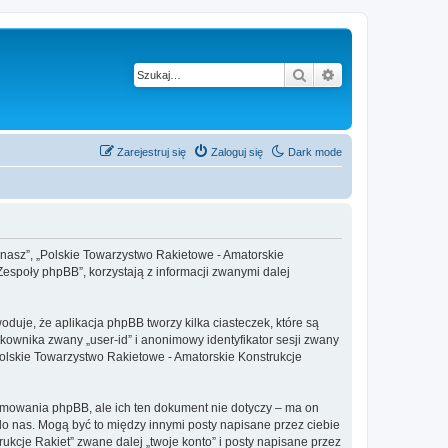
Szukaj
Wyszukiwanie z
Zarejestruj się
Zaloguj się
Dark mode
 „nasz”, „Polskie Towarzystwo Rakietowe - Amatorskie
„Zespoły phpBB”, korzystają z informacji zwanymi dalej
duje, że aplikacja phpBB tworzy kilka ciasteczek, które są
kownika zwany „user-id” i anonimowy identyfikator sesji zwany
„Polskie Towarzystwo Rakietowe - Amatorskie Konstrukcje
amowania phpBB, ale ich ten dokument nie dotyczy – ma on
do nas. Mogą być to między innymi posty napisane przez ciebie
cje Rakiet” zwane dalej „twoje konto” i posty napisane przez