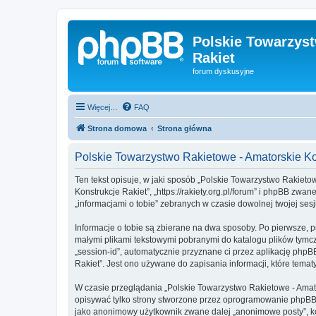
Polskie Towarzyst
Rakiet
forum dyskusyjne
Więcej…
FAQ
Strona domowa
Strona główna
Polskie Towarzystwo Rakietowe - Amatorskie K
Ten tekst opisuje, w jaki sposób „Polskie Towarzystwo Rakietow
Konstrukcje Rakiet”, „https://rakiety.org.pl/forum” i phpBB zw
„informacjami o tobie” zebranych w czasie dowolnej twojej sesj
Informacje o tobie są zbierane na dwa sposoby. Po pierwsze, p
małymi plikami tekstowymi pobranymi do katalogu plików tymcza
„session-id”, automatycznie przyznane ci przez aplikację phpB
Rakiet”. Jest ono używane do zapisania informacji, które tematy
W czasie przeglądania „Polskie Towarzystwo Rakietowe - Amat
opisywać tylko strony stworzone przez oprogramowanie phpBB. 
jako anonimowy użytkownik zwane dalej „anonimowe posty”, kon