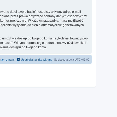
ane dalej „twoje hasło” i osobisty aktywny adres e-mail
 chronione przez prawa dotyczące ochrony danych osobowych w
st konieczne, czy nie. W każdym przypadku, masz możliwość
wyłączenia wysyłania do ciebie automatycznie generowanych
to umożliwia dostęp do twojego konta na „Polskie Towarzystwo
tam hasła”. Witryna poprosi cię o podanie nazwy użytkownika i
skanie dostępu do twojego konta.
takt z nami
Usuń ciasteczka witryny
Strefa czasowa
UTC+01:00