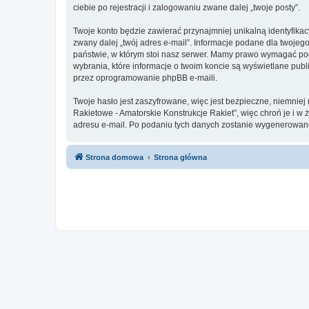
ciebie po rejestracji i zalogowaniu zwane dalej „twoje posty”.
Twoje konto będzie zawierać przynajmniej unikalną identyfika
zwany dalej „twój adres e-mail”. Informacje podane dla twoje
państwie, w którym stoi nasz serwer. Mamy prawo wymagać poda
wybrania, które informacje o twoim koncie są wyświetlane pu
przez oprogramowanie phpBB e-maili.
Twoje hasło jest zaszyfrowane, więc jest bezpieczne, niemnie
Rakietowe - Amatorskie Konstrukcje Rakiet”, więc chroń je i
adresu e-mail. Po podaniu tych danych zostanie wygenerowane
Strona domowa
Strona główna