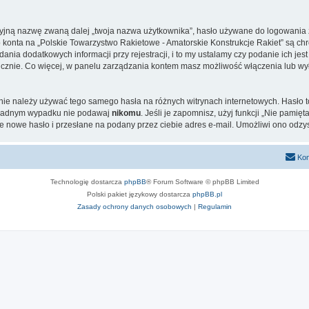
cyjną nazwę zwaną dalej „twoja nazwa użytkownika”, hasło używane do logowania zw
go konta na „Polskie Towarzystwo Rakietowe - Amatorskie Konstrukcje Rakiet” są
nia dodatkowych informacji przy rejestracji, i to my ustalamy czy podanie ich je
blicznie. Co więcej, w panelu zarządzania kontem masz możliwość włączenia lub 
j nie należy używać tego samego hasła na różnych witrynach internetowych. Hasło 
 w żadnym wypadku nie podawaj
nikomu
. Jeśli je zapomnisz, użyj funkcji „Nie pamię
 nowe hasło i przesłane na podany przez ciebie adres e-mail. Umożliwi ono odzy
Kon
Technologię dostarcza
phpBB
® Forum Software © phpBB Limited
Polski pakiet językowy dostarcza
phpBB.pl
Zasady ochrony danych osobowych
|
Regulamin