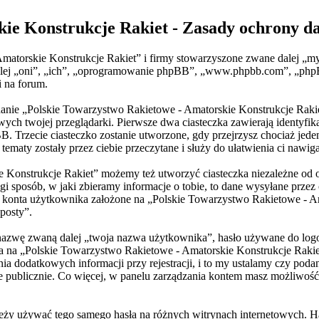
kie Konstrukcje Rakiet - Zasady ochrony 
Amatorskie Konstrukcje Rakiet” i firmy stowarzyszone zwane dalej „m
e dalej „oni”, „ich”, „oprogramowanie phpBB”, „www.phpbb.com”, „ph
i na forum.
ądanie „Polskie Towarzystwo Rakietowe - Amatorskie Konstrukcje Rakie
h twojej przeglądarki. Pierwsze dwa ciasteczka zawierają identyfika
BB. Trzecie ciasteczko zostanie utworzone, gdy przejrzysz chociaż je
tematy zostały przez ciebie przeczytane i służy do ułatwienia ci nawiga
e Konstrukcje Rakiet” możemy też utworzyć ciasteczka niezależne od
sposób, w jaki zbieramy informacje o tobie, to dane wysyłane przez 
konta użytkownika założone na „Polskie Towarzystwo Rakietowe - Ama
 posty”.
 nazwę zwaną dalej „twoja nazwa użytkownika”, hasło używane do logo
nta na „Polskie Towarzystwo Rakietowe - Amatorskie Konstrukcje Rak
dodatkowych informacji przy rejestracji, i to my ustalamy czy podan
e publicznie. Co więcej, w panelu zarządzania kontem masz możliwość
należy używać tego samego hasła na różnych witrynach internetowych. 