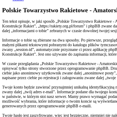
Polskie Towarzystwo Rakietowe - Amators
Ten tekst opisuje, w jaki sposób „Polskie Towarzystwo Rakietowe - 
Konstrukcje Rakiet”, „https://rakiety.org.pl/forum” i phpBB zwan
dalej „informacjami o tobie” zebranych w czasie dowolnej twojej sesj
Informacje o tobie są zbierane na dwa sposoby. Po pierwsze, przegl
małymi plikami tekstowymi pobranymi do katalogu plików tymczasowyc
zwany „session-id”, automatycznie przyznane ci przez aplikację php
Konstrukcje Rakiet”. Jest ono używane do zapisania informacji, które 
W czasie przeglądania „Polskie Towarzystwo Rakietowe - Amatorski
opisywać tylko strony stworzone przez oprogramowanie phpBB. Drugi 
ciebie jako anonimowy użytkownik zwane dalej „anonimowe posty”, 
napisane przez ciebie po rejestracji i zalogowaniu zwane dalej „twoje
Twoje konto będzie zawierać przynajmniej unikalną identyfikacyjną
zwany dalej „twój adres e-mail”. Informacje podane dla twojego ko
w państwie, w którym stoi nasz serwer. Mamy prawo wymagać podania 
możliwość wybrania, które informacje o twoim koncie są wyświetlan
generowanych przez oprogramowanie phpBB e-maili.
Twoje hasło jest zaszyfrowane, więc jest bezpieczne, niemniej nie 