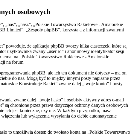
danych osobowych
y”, „nas”, „nasz”, „Polskie Towarzystwo Rakietowe - Amatorskie
pBB Limited”, „Zespoły phpBB”, korzystają z informacji zwanymi
t” powoduje, że aplikacja phpBB tworzy kilka ciasteczek, które są
tor użytkownika zwany „user-id” i anonimowy identyfikator sesji
den temat na „Polskie Towarzystwo Rakietowe - Amatorskie
cji na forum.
 oprogramowania phpBB, ale ich ten dokument nie dotyczy – ma on
ciebie do nas. Mogą być to między innymi posty napisane przez
torskie Konstrukcje Rakiet” zwane dalej „twoje konto” i posty
wania zwane dalej „twoje hasło” i osobisty aktywny adres e-mail
iet” są chronione przez prawa dotyczące ochrony danych osobowych
ie ich jest konieczne, czy nie. W każdym przypadku, masz
 włączenia lub wyłączenia wysyłania do ciebie automatycznie
Hasło to umożliwia dostęp do twojego konta na „Polskie Towarzystwo