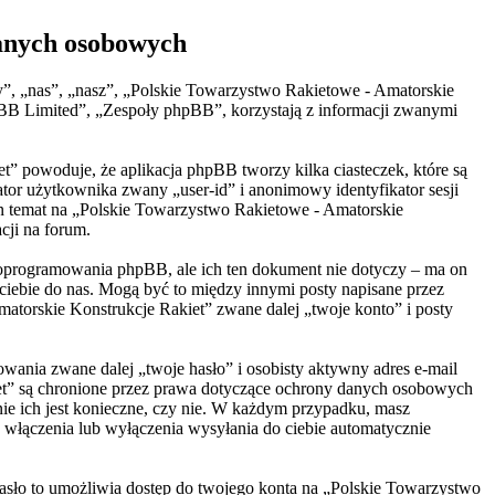
danych osobowych
y”, „nas”, „nasz”, „Polskie Towarzystwo Rakietowe - Amatorskie
pBB Limited”, „Zespoły phpBB”, korzystają z informacji zwanymi
t” powoduje, że aplikacja phpBB tworzy kilka ciasteczek, które są
tor użytkownika zwany „user-id” i anonimowy identyfikator sesji
den temat na „Polskie Towarzystwo Rakietowe - Amatorskie
cji na forum.
 oprogramowania phpBB, ale ich ten dokument nie dotyczy – ma on
ciebie do nas. Mogą być to między innymi posty napisane przez
torskie Konstrukcje Rakiet” zwane dalej „twoje konto” i posty
wania zwane dalej „twoje hasło” i osobisty aktywny adres e-mail
iet” są chronione przez prawa dotyczące ochrony danych osobowych
ie ich jest konieczne, czy nie. W każdym przypadku, masz
 włączenia lub wyłączenia wysyłania do ciebie automatycznie
Hasło to umożliwia dostęp do twojego konta na „Polskie Towarzystwo