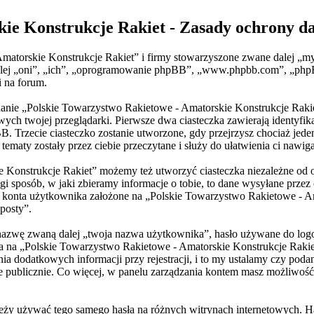
kie Konstrukcje Rakiet - Zasady ochrony 
Amatorskie Konstrukcje Rakiet” i firmy stowarzyszone zwane dalej „m
e dalej „oni”, „ich”, „oprogramowanie phpBB”, „www.phpbb.com”, „ph
i na forum.
ądanie „Polskie Towarzystwo Rakietowe - Amatorskie Konstrukcje Rakie
h twojej przeglądarki. Pierwsze dwa ciasteczka zawierają identyfika
BB. Trzecie ciasteczko zostanie utworzone, gdy przejrzysz chociaż je
tematy zostały przez ciebie przeczytane i służy do ułatwienia ci nawiga
e Konstrukcje Rakiet” możemy też utworzyć ciasteczka niezależne od
sposób, w jaki zbieramy informacje o tobie, to dane wysyłane przez 
konta użytkownika założone na „Polskie Towarzystwo Rakietowe - Ama
 posty”.
 nazwę zwaną dalej „twoja nazwa użytkownika”, hasło używane do logo
nta na „Polskie Towarzystwo Rakietowe - Amatorskie Konstrukcje Rak
dodatkowych informacji przy rejestracji, i to my ustalamy czy podan
e publicznie. Co więcej, w panelu zarządzania kontem masz możliwość
należy używać tego samego hasła na różnych witrynach internetowych. 