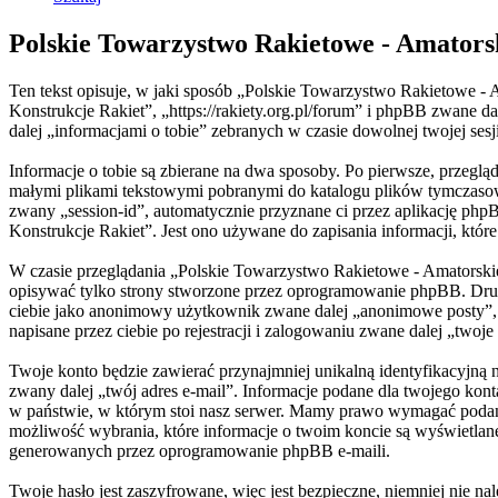
Polskie Towarzystwo Rakietowe - Amators
Ten tekst opisuje, w jaki sposób „Polskie Towarzystwo Rakietowe - 
Konstrukcje Rakiet”, „https://rakiety.org.pl/forum” i phpBB zwan
dalej „informacjami o tobie” zebranych w czasie dowolnej twojej sesj
Informacje o tobie są zbierane na dwa sposoby. Po pierwsze, przegl
małymi plikami tekstowymi pobranymi do katalogu plików tymczasowyc
zwany „session-id”, automatycznie przyznane ci przez aplikację php
Konstrukcje Rakiet”. Jest ono używane do zapisania informacji, które 
W czasie przeglądania „Polskie Towarzystwo Rakietowe - Amatorski
opisywać tylko strony stworzone przez oprogramowanie phpBB. Drugi 
ciebie jako anonimowy użytkownik zwane dalej „anonimowe posty”, 
napisane przez ciebie po rejestracji i zalogowaniu zwane dalej „twoje
Twoje konto będzie zawierać przynajmniej unikalną identyfikacyjną
zwany dalej „twój adres e-mail”. Informacje podane dla twojego ko
w państwie, w którym stoi nasz serwer. Mamy prawo wymagać podania 
możliwość wybrania, które informacje o twoim koncie są wyświetlan
generowanych przez oprogramowanie phpBB e-maili.
Twoje hasło jest zaszyfrowane, więc jest bezpieczne, niemniej nie 