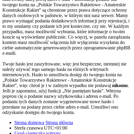
twojego konta na „Polskie Towarzystwo Rakietowe - Amatorskie
Konstrukcje Rakiet” są chronione przez prawa dotyczące ochrony
danych osobowych w państwie, w którym stoi nasz serwer. Mamy
prawo wymagać podania dodatkowych informacji przy rejestracji, i
to my ustalamy czy podanie ich jest konieczne, czy nie. W każdym
przypadku, masz możliwość wybrania, które informacje o twoim
koncie są wyświetlane publicznie. Co więcej, w panelu zarządzania
kontem masz możliwość włączenia lub wyłączenia wysyłania do
ciebie automatycznie generowanych przez oprogramowanie phpBB
e-maili.
Twoje hasło jest zaszyfrowane, więc jest bezpieczne, niemniej nie
należy używać tego samego hasła na różnych witrynach
internetowych. Hasło to umożliwia dostęp do twojego konta na
„Polskie Towarzystwo Rakietowe - Amatorskie Konstrukcje
Rakiet”, więc chroń je i w żadnym wypadku nie podawaj
nikomu
.
Jeśli je zapomnisz, użyj funkcji „Nie pamiętam hasła”. Witryna
poprosi cię o podanie nazwy użytkownika i adresu e-mail. Po
podaniu tych danych zostanie wygenerowane nowe hasło i
przesłane na podany przez ciebie adres e-mail. Umożliwi ono
odzyskanie dostępu do twojego konta.
Strona domowa
Strona główna
Strefa czasowa
UTC+01:00
Usuń ciasteczka witryny