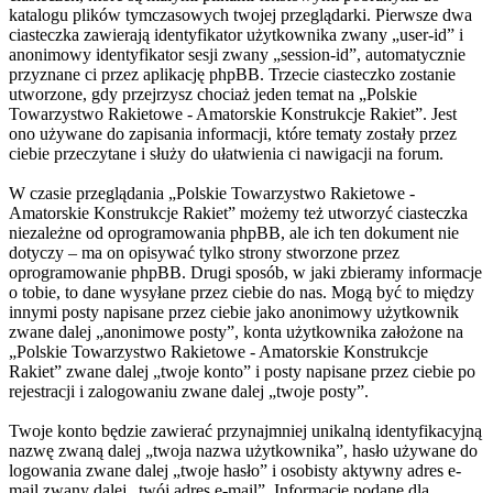
katalogu plików tymczasowych twojej przeglądarki. Pierwsze dwa
ciasteczka zawierają identyfikator użytkownika zwany „user-id” i
anonimowy identyfikator sesji zwany „session-id”, automatycznie
przyznane ci przez aplikację phpBB. Trzecie ciasteczko zostanie
utworzone, gdy przejrzysz chociaż jeden temat na „Polskie
Towarzystwo Rakietowe - Amatorskie Konstrukcje Rakiet”. Jest
ono używane do zapisania informacji, które tematy zostały przez
ciebie przeczytane i służy do ułatwienia ci nawigacji na forum.
W czasie przeglądania „Polskie Towarzystwo Rakietowe -
Amatorskie Konstrukcje Rakiet” możemy też utworzyć ciasteczka
niezależne od oprogramowania phpBB, ale ich ten dokument nie
dotyczy – ma on opisywać tylko strony stworzone przez
oprogramowanie phpBB. Drugi sposób, w jaki zbieramy informacje
o tobie, to dane wysyłane przez ciebie do nas. Mogą być to między
innymi posty napisane przez ciebie jako anonimowy użytkownik
zwane dalej „anonimowe posty”, konta użytkownika założone na
„Polskie Towarzystwo Rakietowe - Amatorskie Konstrukcje
Rakiet” zwane dalej „twoje konto” i posty napisane przez ciebie po
rejestracji i zalogowaniu zwane dalej „twoje posty”.
Twoje konto będzie zawierać przynajmniej unikalną identyfikacyjną
nazwę zwaną dalej „twoja nazwa użytkownika”, hasło używane do
logowania zwane dalej „twoje hasło” i osobisty aktywny adres e-
mail zwany dalej „twój adres e-mail”. Informacje podane dla