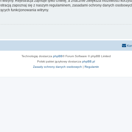
itryny. Rejestracja zajmuje tylko chwilę, a znacznie zwiększa możliwości korzyst
stracją zapoznaj się z naszym regulaminem, zasadami ochrony danych osobowych
ących funkcjonowania witryny.
Kon
Technologię dostarcza
phpBB
® Forum Software © phpBB Limited
Polski pakiet językowy dostarcza
phpBB.pl
Zasady ochrony danych osobowych
|
Regulamin