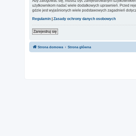
Aby zalogować się, musisz być zarejestrowanym użytkownikiem w
użytkownikom nadać wiele dodatkowych uprawnień. Przed reje
gdzie jest wyjaśnionych wiele podstawowych zagadnień dotycz
Regulamin
|
Zasady ochrony danych osobowych
Zarejestruj się
Strona domowa
Strona główna