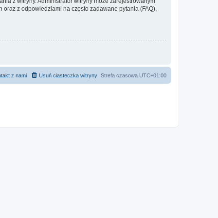
ania z witryny. Administrator witryny może zarejestrowanym
 oraz z odpowiedziami na często zadawane pytania (FAQ),
takt z nami
Usuń ciasteczka witryny
Strefa czasowa
UTC+01:00