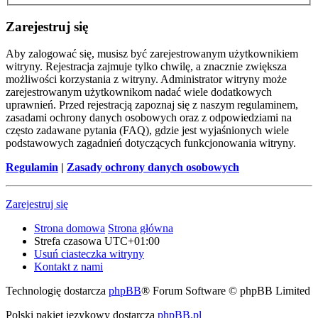
Zarejestruj się
Aby zalogować się, musisz być zarejestrowanym użytkownikiem
witryny. Rejestracja zajmuje tylko chwilę, a znacznie zwiększa
możliwości korzystania z witryny. Administrator witryny może
zarejestrowanym użytkownikom nadać wiele dodatkowych
uprawnień. Przed rejestracją zapoznaj się z naszym regulaminem,
zasadami ochrony danych osobowych oraz z odpowiedziami na
często zadawane pytania (FAQ), gdzie jest wyjaśnionych wiele
podstawowych zagadnień dotyczących funkcjonowania witryny.
Regulamin
|
Zasady ochrony danych osobowych
Zarejestruj się
Strona domowa
Strona główna
Strefa czasowa
UTC+01:00
Usuń ciasteczka witryny
Kontakt z nami
Technologię dostarcza
phpBB
® Forum Software © phpBB Limited
Polski pakiet językowy dostarcza
phpBB.pl