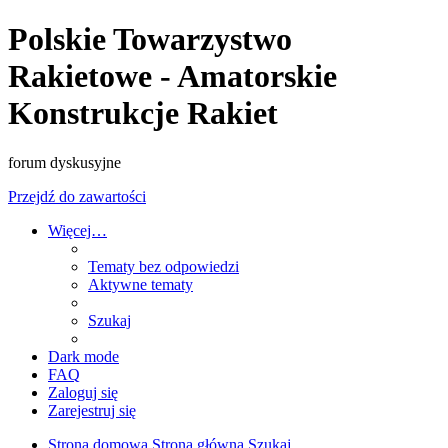
Polskie Towarzystwo
Rakietowe - Amatorskie
Konstrukcje Rakiet
forum dyskusyjne
Przejdź do zawartości
Więcej…
Tematy bez odpowiedzi
Aktywne tematy
Szukaj
Dark mode
FAQ
Zaloguj się
Zarejestruj się
Strona domowa
Strona główna
Szukaj