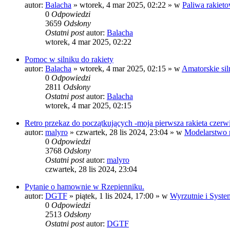
autor:
Balacha
»
wtorek, 4 mar 2025, 02:22
» w
Paliwa rakiet
0
Odpowiedzi
3659
Odsłony
Ostatni post
autor:
Balacha
wtorek, 4 mar 2025, 02:22
Pomoc w silniku do rakiety
autor:
Balacha
»
wtorek, 4 mar 2025, 02:15
» w
Amatorskie sil
0
Odpowiedzi
2811
Odsłony
Ostatni post
autor:
Balacha
wtorek, 4 mar 2025, 02:15
Retro przekaz do początkujących -moja pierwsza rakieta czerwi
autor:
malyro
»
czwartek, 28 lis 2024, 23:04
» w
Modelarstwo 
0
Odpowiedzi
3768
Odsłony
Ostatni post
autor:
malyro
czwartek, 28 lis 2024, 23:04
Pytanie o hamownie w Rzepienniku.
autor:
DGTF
»
piątek, 1 lis 2024, 17:00
» w
Wyrzutnie i Syste
0
Odpowiedzi
2513
Odsłony
Ostatni post
autor:
DGTF