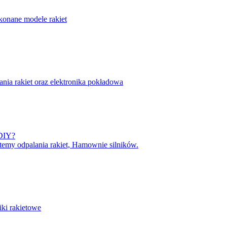
onane modele rakiet
nia rakiet oraz elektronika pokładowa
 DIY?
temy odpalania rakiet, Hamownie silników.
iki rakietowe