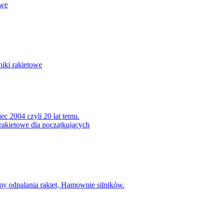
owe
niki rakietowe
ec 2004 czyli 20 lat temu.
rakietowe dla początkujących
my odpalania rakiet, Hamownie silników.