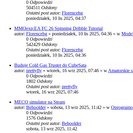
0
Odpowiedzi
504511
Odsłony
Ostatni post
autor:
Florencehg
poniedziałek, 10 lis 2025, 04:37
MMOexp:EA FC 26 Spinning Dribble Tutorial
autor:
Florencehg
»
poniedziałek, 10 lis 2025, 04:36
» w
Model
0
Odpowiedzi
542429
Odsłony
Ostatni post
autor:
Florencehg
poniedziałek, 10 lis 2025, 04:36
Buduje Cold Gas Truster do CubeSata
autor:
prettyfly
»
wtorek, 16 wrz 2025, 07:46
» w
Amatorskie s
0
Odpowiedzi
1802
Odsłony
Ostatni post
autor:
prettyfly
wtorek, 16 wrz 2025, 07:46
MECO simulator na Steam
autor:
Behoolder
»
sobota, 13 wrz 2025, 11:42
» w
Oprogramo
0
Odpowiedzi
1576
Odsłony
Ostatni post
autor:
Behoolder
sobota, 13 wrz 2025, 11:42