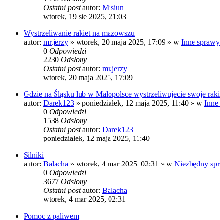
Ostatni post
autor:
Misiun
wtorek, 19 sie 2025, 21:03
Wystrzeliwanie rakiet na mazowszu
autor:
mr.jerzy
»
wtorek, 20 maja 2025, 17:09
» w
Inne sprawy
0
Odpowiedzi
2230
Odsłony
Ostatni post
autor:
mr.jerzy
wtorek, 20 maja 2025, 17:09
Gdzie na Śląsku lub w Małopolsce wystrzeliwujecie swoje raki
autor:
Darek123
»
poniedziałek, 12 maja 2025, 11:40
» w
Inne
0
Odpowiedzi
1538
Odsłony
Ostatni post
autor:
Darek123
poniedziałek, 12 maja 2025, 11:40
Silniki
autor:
Balacha
»
wtorek, 4 mar 2025, 02:31
» w
Niezbędny spr
0
Odpowiedzi
3677
Odsłony
Ostatni post
autor:
Balacha
wtorek, 4 mar 2025, 02:31
Pomoc z paliwem