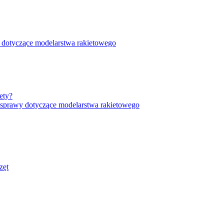
 dotyczące modelarstwa rakietowego
ety?
 sprawy dotyczące modelarstwa rakietowego
zęt