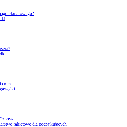
ciągu okularowego?
dki
usera?
dki
ia nim.
gawędki
Express
arstwo rakietowe dla początkujących