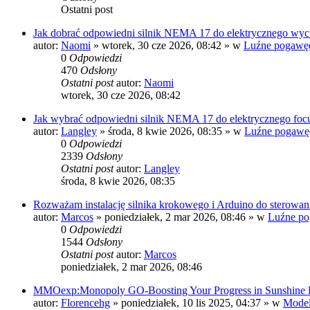
Ostatni post
Jak dobrać odpowiedni silnik NEMA 17 do elektrycznego wy
autor:
Naomi
»
wtorek, 30 cze 2026, 08:42
» w
Luźne pogawę
0
Odpowiedzi
470
Odsłony
Ostatni post
autor:
Naomi
wtorek, 30 cze 2026, 08:42
Jak wybrać odpowiedni silnik NEMA 17 do elektrycznego foc
autor:
Langley
»
środa, 8 kwie 2026, 08:35
» w
Luźne pogawę
0
Odpowiedzi
2339
Odsłony
Ostatni post
autor:
Langley
środa, 8 kwie 2026, 08:35
Rozważam instalację silnika krokowego i Arduino do sterowan
autor:
Marcos
»
poniedziałek, 2 mar 2026, 08:46
» w
Luźne po
0
Odpowiedzi
1544
Odsłony
Ostatni post
autor:
Marcos
poniedziałek, 2 mar 2026, 08:46
MMOexp:Monopoly GO-Boosting Your Progress in Sunshine 
autor:
Florencehg
»
poniedziałek, 10 lis 2025, 04:37
» w
Model