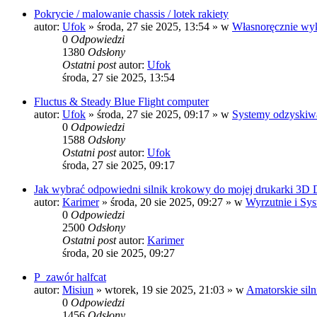
Pokrycie / malowanie chassis / lotek rakiety
autor:
Ufok
»
środa, 27 sie 2025, 13:54
» w
Własnoręcznie wyk
0
Odpowiedzi
1380
Odsłony
Ostatni post
autor:
Ufok
środa, 27 sie 2025, 13:54
Fluctus & Steady Blue Flight computer
autor:
Ufok
»
środa, 27 sie 2025, 09:17
» w
Systemy odzyskiwa
0
Odpowiedzi
1588
Odsłony
Ostatni post
autor:
Ufok
środa, 27 sie 2025, 09:17
Jak wybrać odpowiedni silnik krokowy do mojej drukarki 3D
autor:
Karimer
»
środa, 20 sie 2025, 09:27
» w
Wyrzutnie i Sys
0
Odpowiedzi
2500
Odsłony
Ostatni post
autor:
Karimer
środa, 20 sie 2025, 09:27
P_zawór halfcat
autor:
Misiun
»
wtorek, 19 sie 2025, 21:03
» w
Amatorskie siln
0
Odpowiedzi
1456
Odsłony