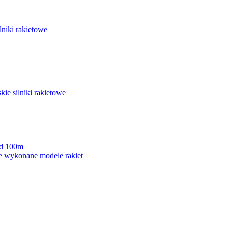
lniki rakietowe
ie silniki rakietowe
ad 100m
e wykonane modele rakiet