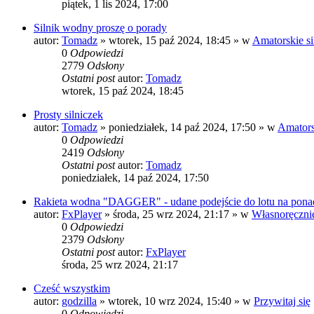
piątek, 1 lis 2024, 17:00
Silnik wodny proszę o porady
autor:
Tomadz
»
wtorek, 15 paź 2024, 18:45
» w
Amatorskie si
0
Odpowiedzi
2779
Odsłony
Ostatni post
autor:
Tomadz
wtorek, 15 paź 2024, 18:45
Prosty silniczek
autor:
Tomadz
»
poniedziałek, 14 paź 2024, 17:50
» w
Amatorsk
0
Odpowiedzi
2419
Odsłony
Ostatni post
autor:
Tomadz
poniedziałek, 14 paź 2024, 17:50
Rakieta wodna "DAGGER" - udane podejście do lotu na pon
autor:
FxPlayer
»
środa, 25 wrz 2024, 21:17
» w
Własnoręczni
0
Odpowiedzi
2379
Odsłony
Ostatni post
autor:
FxPlayer
środa, 25 wrz 2024, 21:17
Cześć wszystkim
autor:
godzilla
»
wtorek, 10 wrz 2024, 15:40
» w
Przywitaj się
0
Odpowiedzi