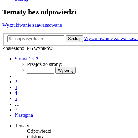
Tematy bez odpowiedzi
Wyszukiwanie zaawansowane
Wyszukiwanie zaawansow
Szukaj
Znaleziono 346 wyników
Strona
1
z
7
Przejdź do strony:
1
2
3
4
5
…
7
Następna
Tematy
Odpowiedzi
Odsłony