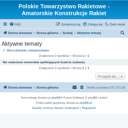
Polskie Towarzystwo Rakietowe -
Amatorskie Konstrukcje Rakiet
FAQ
Zarejestruj się
Zaloguj się
Dark mode
S
Strona domowa
Strona główna
Szukaj
Aktywne tematy
z
Aktywne tematy
u
Wyszukiwanie zaawansowane
k
Znaleziono 0 wyników • Strona
1
z
1
a
Nie znaleziono elementów spełniających kryteria szukania.
j
Znaleziono 0 wyników • Strona
1
z
1
Przejdź do
Strona domowa
Strona główna
Strefa czasowa
UTC+01:00
Technologię dostarcza
phpBB
® Forum Software © phpBB Limited
Polski pakiet językowy dostarcza
phpBB.pl
Zasady ochrony danych osobowych
|
Regulamin