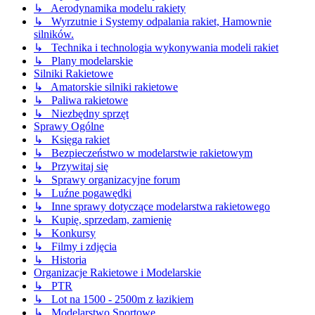
↳ Aerodynamika modelu rakiety
↳ Wyrzutnie i Systemy odpalania rakiet, Hamownie
silników.
↳ Technika i technologia wykonywania modeli rakiet
↳ Plany modelarskie
Silniki Rakietowe
↳ Amatorskie silniki rakietowe
↳ Paliwa rakietowe
↳ Niezbędny sprzęt
Sprawy Ogólne
↳ Księga rakiet
↳ Bezpieczeństwo w modelarstwie rakietowym
↳ Przywitaj się
↳ Sprawy organizacyjne forum
↳ Luźne pogawędki
↳ Inne sprawy dotyczące modelarstwa rakietowego
↳ Kupię, sprzedam, zamienię
↳ Konkursy
↳ Filmy i zdjęcia
↳ Historia
Organizacje Rakietowe i Modelarskie
↳ PTR
↳ Lot na 1500 - 2500m z łazikiem
↳ Modelarstwo Sportowe