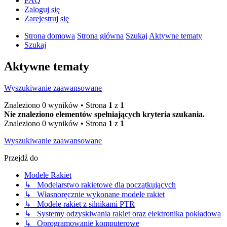
FAQ
Zaloguj się
Zarejestruj się
Strona domowa
Strona główna
Szukaj
Aktywne tematy
Szukaj
Aktywne tematy
Wyszukiwanie zaawansowane
Znaleziono 0 wyników • Strona
1
z
1
Nie znaleziono elementów spełniających kryteria szukania.
Znaleziono 0 wyników • Strona
1
z
1
Wyszukiwanie zaawansowane
Przejdź do
Modele Rakiet
↳ Modelarstwo rakietowe dla początkujących
↳ Własnoręcznie wykonane modele rakiet
↳ Modele rakiet z silnikami PTR
↳ Systemy odzyskiwania rakiet oraz elektronika pokładowa
↳ Oprogramowanie komputerowe