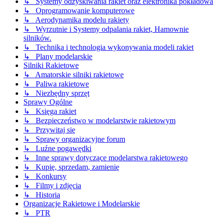
↳ Systemy odzyskiwania rakiet oraz elektronika pokładowa
↳ Oprogramowanie komputerowe
↳ Aerodynamika modelu rakiety
↳ Wyrzutnie i Systemy odpalania rakiet, Hamownie
silników.
↳ Technika i technologia wykonywania modeli rakiet
↳ Plany modelarskie
Silniki Rakietowe
↳ Amatorskie silniki rakietowe
↳ Paliwa rakietowe
↳ Niezbędny sprzęt
Sprawy Ogólne
↳ Księga rakiet
↳ Bezpieczeństwo w modelarstwie rakietowym
↳ Przywitaj się
↳ Sprawy organizacyjne forum
↳ Luźne pogawędki
↳ Inne sprawy dotyczące modelarstwa rakietowego
↳ Kupię, sprzedam, zamienię
↳ Konkursy
↳ Filmy i zdjęcia
↳ Historia
Organizacje Rakietowe i Modelarskie
↳ PTR