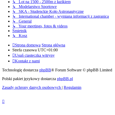
↳ Lot na 1500 - 2500m z łazikiem
↳ Modelarstwo Sportowe
↳ SKA - Studenckie Koło Astronautyczne
↳ International chamber - wymiana informacji z zagranicą
↳ General
↳ Your meetings, fotos & videos
Śmietnik
↳ Kosz
Strona domowa
Strona główna
Strefa czasowa
UTC+01:00
Usuń ciasteczka witryny
Kontakt z nami
Technologię dostarcza
phpBB
® Forum Software © phpBB Limited
Polski pakiet językowy dostarcza
phpBB.pl
Zasady ochrony danych osobowych
|
Regulamin