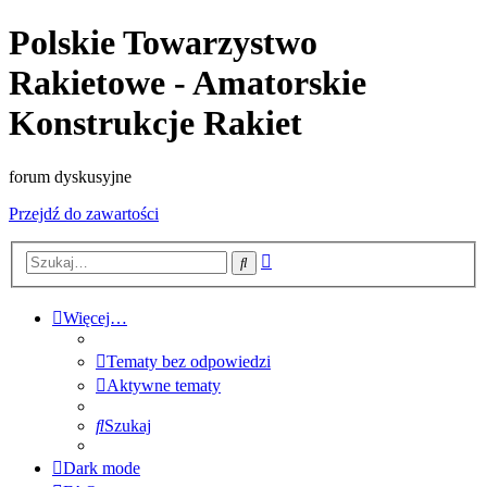
Polskie Towarzystwo
Rakietowe - Amatorskie
Konstrukcje Rakiet
forum dyskusyjne
Przejdź do zawartości
Wyszukiwanie
Szukaj
zaawansowane
Więcej…
Tematy bez odpowiedzi
Aktywne tematy
Szukaj
Dark mode