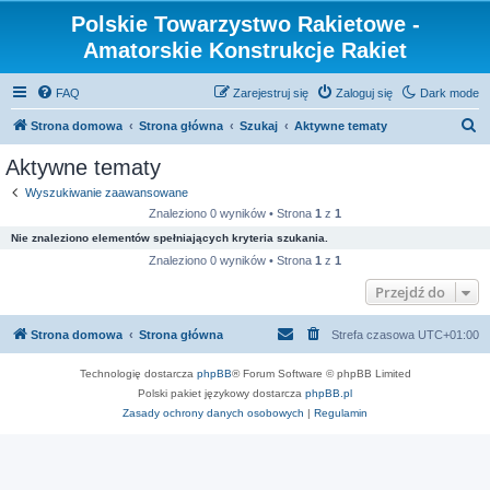
Polskie Towarzystwo Rakietowe -
Amatorskie Konstrukcje Rakiet
FAQ
Zarejestruj się
Zaloguj się
Dark mode
S
Strona domowa
Strona główna
Szukaj
Aktywne tematy
z
Aktywne tematy
u
Wyszukiwanie zaawansowane
k
Znaleziono 0 wyników • Strona
1
z
1
a
Nie znaleziono elementów spełniających kryteria szukania.
j
Znaleziono 0 wyników • Strona
1
z
1
Przejdź do
Strona domowa
Strona główna
Strefa czasowa
UTC+01:00
Technologię dostarcza
phpBB
® Forum Software © phpBB Limited
Polski pakiet językowy dostarcza
phpBB.pl
Zasady ochrony danych osobowych
|
Regulamin