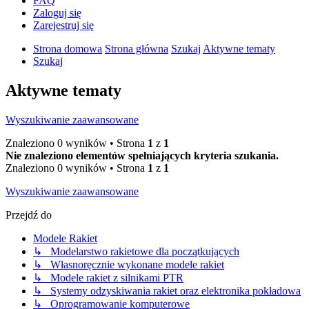
FAQ
Zaloguj się
Zarejestruj się
Strona domowa
Strona główna
Szukaj
Aktywne tematy
Szukaj
Aktywne tematy
Wyszukiwanie zaawansowane
Znaleziono 0 wyników • Strona
1
z
1
Nie znaleziono elementów spełniających kryteria szukania.
Znaleziono 0 wyników • Strona
1
z
1
Wyszukiwanie zaawansowane
Przejdź do
Modele Rakiet
↳ Modelarstwo rakietowe dla początkujących
↳ Własnoręcznie wykonane modele rakiet
↳ Modele rakiet z silnikami PTR
↳ Systemy odzyskiwania rakiet oraz elektronika pokładowa
↳ Oprogramowanie komputerowe