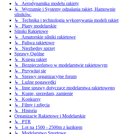
↳ Aerodynamika modelu rakiety
↳ Wyrzutnie i Systemy odpalania rakiet, Hamownie
silników.
↳ Technika i technologia wykonywania modeli rakiet
↳ Plany modelarskie
Silniki Rakietowe
↳ Amatorskie silniki rakietowe
↳ Paliwa rakietowe
↳ Niezbędny sprzęt
Sprawy Ogólne
↳ Księga rakiet
↳ Bezpieczeństwo w modelarstwie rakietowym
↳ Przywitaj się
↳ Sprawy organizacyjne forum
↳ Luźne pogawędki
↳ Inne sprawy dotyczące modelarstwa rakietowego
↳ Kupię, sprzedam, zamienię
↳ Konkursy
↳ Filmy i zdjęcia
↳ Historia
Organizacje Rakietowe i Modelarskie
↳ PTR
↳ Lot na 1500 - 2500m z łazikiem
↳ Modelarstwo Sportowe