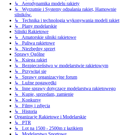
↳ Aerodynamika modelu rakiety
↳ Wyrzutnie i Systemy odpalania rakiet, Hamownie
silników.
↳ Technika i technologia wykonywania modeli rakiet
↳ Plany modelarskie
Silniki Rakietowe
↳ Amatorskie silniki rakietowe
↳ Paliwa rakietowe
↳ Niezbędny sprzęt
Sprawy Ogólne
↳ Księga rakiet
↳ Bezpieczeństwo w modelarstwie rakietowym
↳ Przywitaj się
↳ Sprawy organizacyjne forum
↳ Luźne pogawędki
↳ Inne sprawy dotyczące modelarstwa rakietowego
↳ Kupię, sprzedam, zamienię
↳ Konkursy
↳ Filmy i zdjęcia
↳ Historia
Organizacje Rakietowe i Modelarskie
↳ PTR
↳ Lot na 1500 - 2500m z łazikiem
↳ Modelarstwo Sportowe