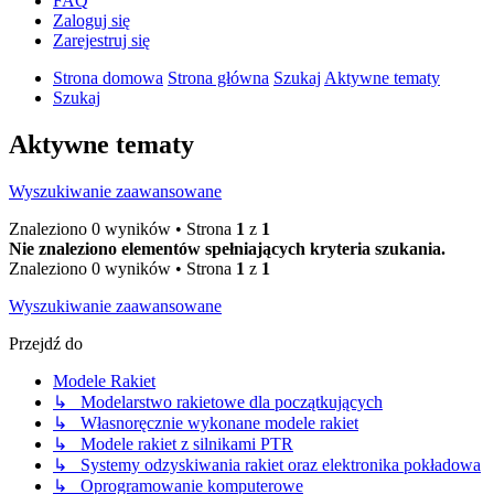
FAQ
Zaloguj się
Zarejestruj się
Strona domowa
Strona główna
Szukaj
Aktywne tematy
Szukaj
Aktywne tematy
Wyszukiwanie zaawansowane
Znaleziono 0 wyników • Strona
1
z
1
Nie znaleziono elementów spełniających kryteria szukania.
Znaleziono 0 wyników • Strona
1
z
1
Wyszukiwanie zaawansowane
Przejdź do
Modele Rakiet
↳ Modelarstwo rakietowe dla początkujących
↳ Własnoręcznie wykonane modele rakiet
↳ Modele rakiet z silnikami PTR
↳ Systemy odzyskiwania rakiet oraz elektronika pokładowa
↳ Oprogramowanie komputerowe